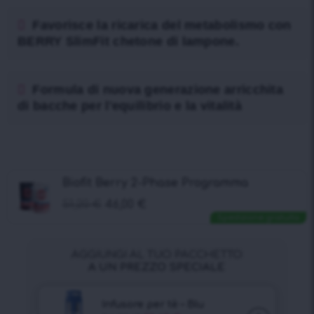
Favorisce la ricarica del metabolismo con
BERRY SlimFit chetone di lampone.
Formula di nuova generazione arricchita
di bacche per l'equilibrio e la vitalità
Biofit Berry 2-Phase Programma
51,20
€
46,00
€
Spedizione gratuita