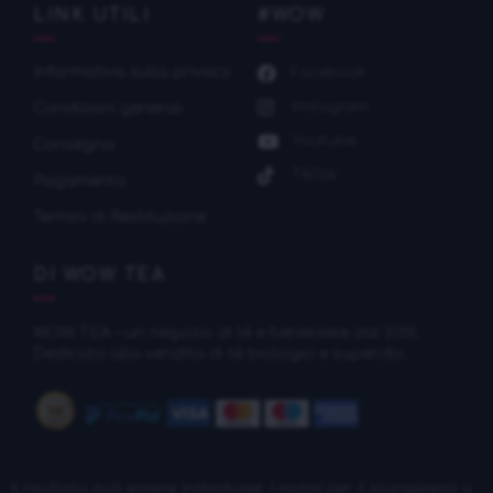
LINK UTILI
#WOW
Informativa sulla privacy
Facebook
Instagram
Condizioni generali
Youtube
Consegna
TikTok
Pagamento
Termini di Restituzione
DI WOW TEA
WOW TEA – un negozio di tè e benessere dal 2015.
Dedicato alla vendita di tè biologici e supercibi.
Il risultato può essere individuale. I motivi per il sovrappeso o