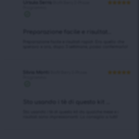
Ursula Serra
Biofit Berry 2-Phase
Programma
Valutato
5
su 5
Acquisto
verificato
Preparazione facile e risultat...
Preparazione facile e risultati rapidi. Era quello che
speravo e ora, dopo 3 settimane, posso confermarlo!
Silvia Monti
Biofit Berry 2-Phase
Programma
Valutato
5
su 5
Acquisto
verificato
Sto usando i tè di questo kit ...
Sto usando i tè di questo kit da qualche mese e i
risultati sono impressionanti. Lo consiglio a tutti!