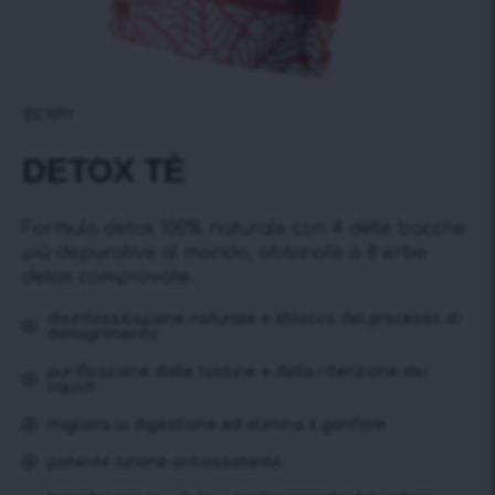
BERRY
DETOX TÈ
Formula detox 100% naturale con 4 delle bacche
più depurative al mondo, abbinate a 8 erbe
detox comprovate.
disintossicazione naturale e sblocco del processo di
dimagrimento
purificazione dalle tossine e della ritenzione dei
liquidi
migliora la digestione ed elimina il gonfiore
potente azione antiossidante