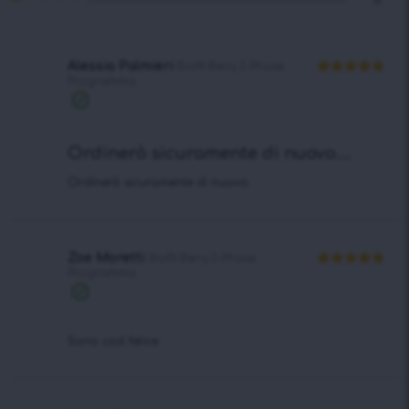
2
Valutato
su
1
5
su
5
Alessia Palmieri
Biofit Berry 2-Phase
Programma
Valutato
5
su 5
Acquisto
verificato
Ordinerò sicuramente di nuovo....
Ordinerò sicuramente di nuovo.
Zoe Moretti
Biofit Berry 2-Phase
Programma
Valutato
5
su 5
Acquisto
verificato
Sono così felice.