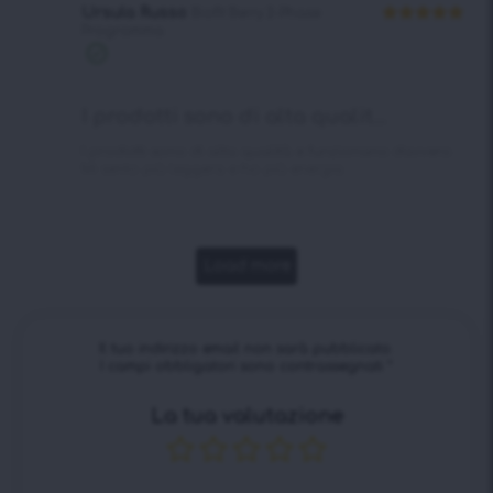
Ursula Russo
Biofit Berry 2-Phase
Programma
Valutato
5
su 5
Acquisto
verificato
I prodotti sono di alta qualit...
I prodotti sono di alta qualità e funzionano davvero.
Mi sento più leggera e ho più energia.
Load more
Il tuo indirizzo email non sarà pubblicato.
I campi obbligatori sono contrassegnati
*
La tua valutazione