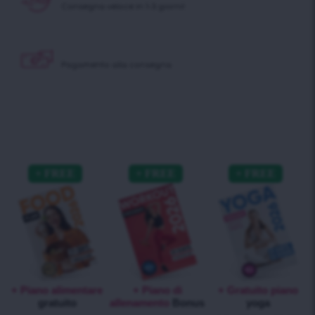
Consegna veloce in 1-3 giorni!
Pagamento alla consegna
+ Piano alimentare
+ Piano di
+ Gratuito piano
gratuito
allenamento
Bonus
yoga