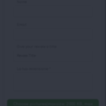
Nome
Email
Give your review a title
La tua recensione
*
Choose pictures(maxsize: 2000 KB, max