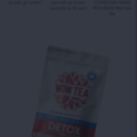
su tutti gli ordini!
per tutti gli ordini
CONSEGNA GRATIS
superiori ai 40 euro
PER ORDINI Wellness
Tea