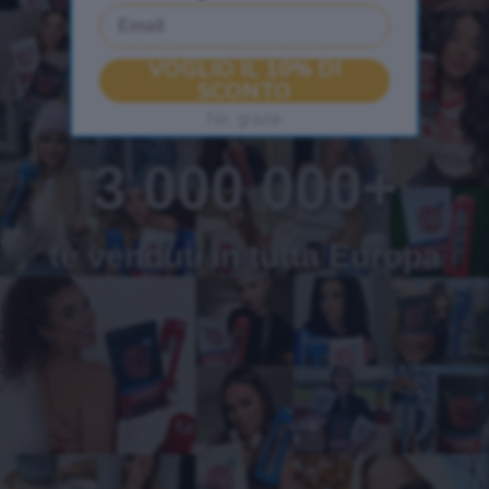
Email
VOGLIO IL 10% DI
SCONTO
No, grazie
3 000 000+
tè venduti in tutta Europa