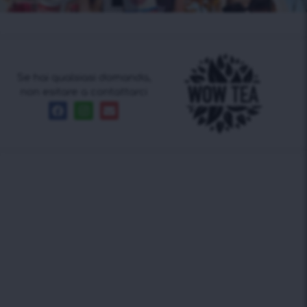
Se hai qualsiasi domanda,
non esitare a contattarci