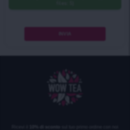
files: 5)
Ricevi il
10% di sconto
sul tuo primo ordine con noi