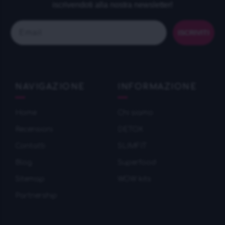
iscrivendoti alla nostra newsletter!
Email
ISCRIVITI
NAVIGAZIONE
INFORMAZIONE
Home
Chi siamo
Recensioni
DETOX
Contatti
SLIMFIT
Blog
Superfood
Sitemap
WOW kits
Partnership