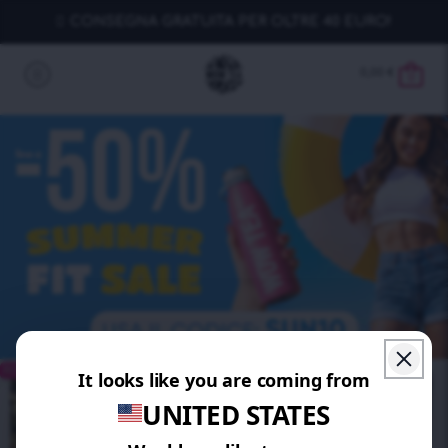
CONSEGNA GRATUITA PER OLTRE 40 EURO!
0,00
€
0
RISPARMIA 10%