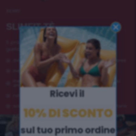
BERRY
SLIMFIT TÈ
Il programma dimagrante di 21 giorni più
gustoso, con la forza della natura!
diminuzione del peso e delle circonferenze corporee
meno grasso ostinato e girovita più sottile
metabolismo più veloce e combustione dei grassi
amplificata
Ricevi il ​
riduzione dell'appetito e regolazione della fame
accresce le energie e fortifica il sistema immunitario
10% DI SCONTO
sul tuo primo ordine