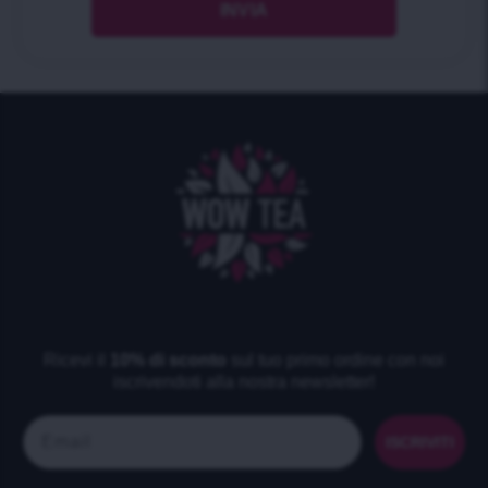
Ricevi il
10% di sconto
sul tuo primo ordine con noi
iscrivendoti alla nostra newsletter!
Email
ISCRIVITI