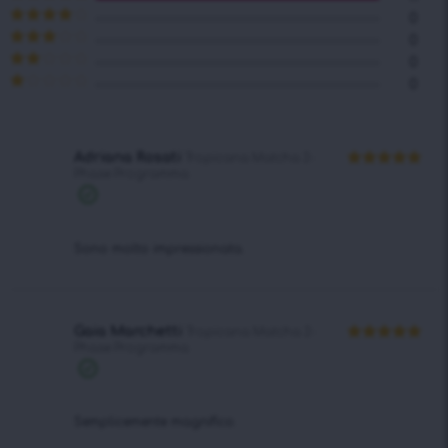
Valutato
5
0
su 5
Valutato
4
0
su 5
Valutato
0
3
su 5
Valutato
0
2
Valutato
su
1
5
su
5
Adriana Rosati
Tropicana Matcha 2-
Phase Programma
Valutato
5
su 5
Acquisto
verificato
Sono molto impressionata.
Gaia Marchetti
Tropicana Matcha 2-
Phase Programma
Valutato
5
su 5
Acquisto
verificato
Semplicemente magnifico.