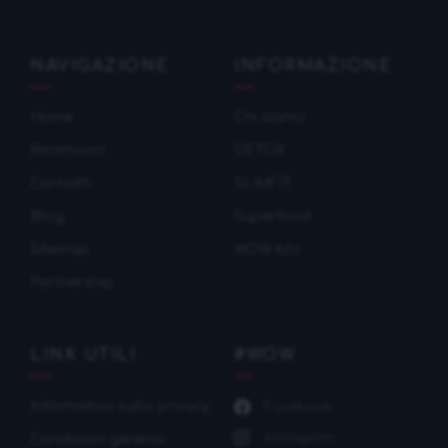
NAVIGAZIONE
INFORMAZIONE
Home
Chi siamo
Recensioni
DETOX
Contatti
SLIMFIT
Blog
Superfood
Sitemap
WOW kits
Partnership
LINK UTILI
#WOW
Informativa sulla privacy
Facebook
Instagram
Condizioni generali