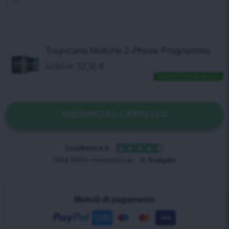
Tropicana Matcha 2-Phase Programma
57,80
€
52,10
€
Spedizione gratuita
AGGIUNGI AL CARRELLO
Metodi di pagamento