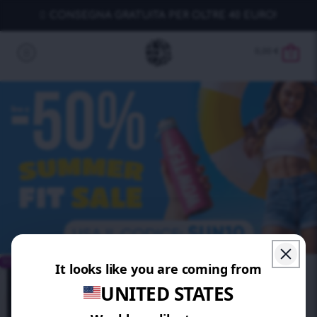
CONSEGNA GRATUITA PER OLTRE 40 EURO!
0,00
€
0
RISPARMIA 10%