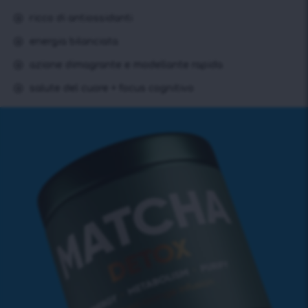
ricco di antiossidanti
energia bilanciata
azione dimagrante e modellante rapida
salute del cuore + focus cognitivo