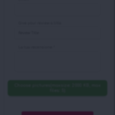
Give your review a title
La tua recensione
*
Choose pictures(maxsize: 2000 KB, max
files: 5)