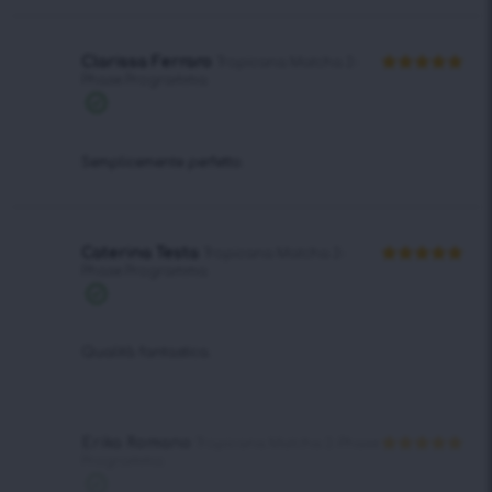
Clarissa Ferraro
Tropicana Matcha 2-
Phase Programma
Valutato
5
su 5
Acquisto
verificato
Semplicemente perfetto.
Caterina Testa
Tropicana Matcha 2-
Phase Programma
Valutato
5
su 5
Acquisto
verificato
Qualità fantastica.
Erika Romano
Tropicana Matcha 2-Phase
Programma
Valutato
5
su 5
Acquisto