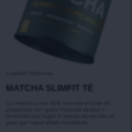
SUMMER TROPICANA
MATCHA SLIMFIT TÈ
Un matcha unico 100% naturale e facile da
preparare, con gusto tropicale esotico +
arricchito con foglia di betulla ed estratto di
galio per rapidi effetti modellanti.