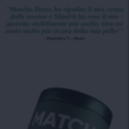
"Matcha Detox ha ripulito il mio corpo
dalle tossine e SlimFit ha reso il mio
girovita visibilmente più snello. Ora mi
sento molto più sicura della mia pelle!"
- Domenica V., cliente