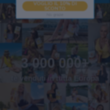
VOGLIO IL 10% DI
SCONTO
No, grazie
3 000 000+
tè venduti in tutta Europa