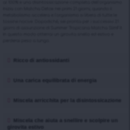
al 100% e una disintossicazione completa dell’organismo.
Inizia con Matcha Detox nei primi 21 giorni, quando il
metabolismo accelera e l’organismo si libera di tutte le
tossine nocive. Dopodiché, sei pronta per i successivi 21
giorni di assunzione di Summer Tropicana Matcha SlimFit.
In questo modo otterrai un girovita snello ed estivo e
perderai peso a lungo.
Ricco di antiossidanti
Una carica equilibrata di energia
Miscela arricchita per la disintossicazione
Miscela che aiuta a snellire e scolpire un
girovita estivo