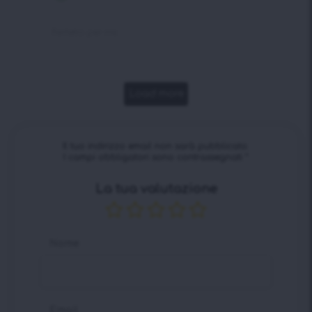
verificato
Perfetto per me.
Load more
Il tuo indirizzo email non sarà pubblicato.
I campi obbligatori sono contrassegnati
*
La tua valutazione
Nome
Email