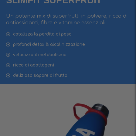
SLIMFIT SUPERFRUIT
Un potente mix di superfrutti in polvere, ricco di
antiossidanti, fibre e vitamine essenziali.
catalizza la perdita di peso
profondi detox & alcalinizzazione
velocizza il metabolismo
ricco di adattogeni
delizioso sapore di frutta