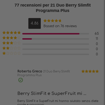
77 recensioni per
21 Duo Berry Slimfit
Programma Plus
4.86
Valutato
Based on 76 reviews
4.86
su 5
65
Valutato
5
11
su 5
Valutato
4
0
su 5
Valutato
0
3
su 5
Valutato
0
2
Valutato
su
1
5
su
5
Roberta Greco
21 Duo Berry Slimfit
Programma Plus
Valutato
5
su 5
Acquisto
verificato
Berry SlimFit e SuperFruit mi ...
Berry SlimFit e SuperFruit mi hanno aiutato senza diete
rigide e privazioni.