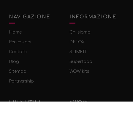
NAVIGAZIONE
INFORMAZIONE
Home
Chi siamo
Recensioni
DETOX
Contatti
SLIMFIT
Blog
Superfood
Sitemap
WOW kits
Partnership
LINK UTILI
#WOW
Informativa sulla privacy
Facebook
Instagram
Condizioni generali