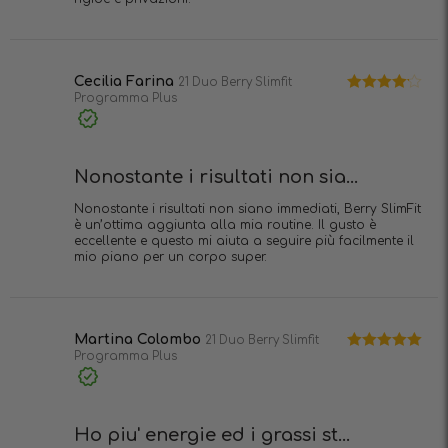
Cecilia Farina
21 Duo Berry Slimfit
Programma Plus
Valutato
4
su 5
Acquisto
verificato
Nonostante i risultati non sia...
Nonostante i risultati non siano immediati, Berry SlimFit
è un’ottima aggiunta alla mia routine. Il gusto è
eccellente e questo mi aiuta a seguire più facilmente il
mio piano per un corpo super.
Martina Colombo
21 Duo Berry Slimfit
Programma Plus
Valutato
5
su 5
Acquisto
verificato
Ho piu' energie ed i grassi st...