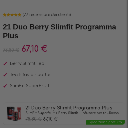
(
77
recensioni dei clienti)
Valutato
76
4.86
su 5
21 Duo Berry Slimfit Programma
su base
di
Plus
recensioni
67,10
€
78,80
€
Berry Slimfit Tea
Tea Infusion bottle
SlimFit SuperFruit
21 Duo Berry Slimfit Programma Plus
SlimFit Superfruit + Berry Slimfit + Infusore per tè – Rosso
78,80
€
67,10
€
Spedizione gratuita