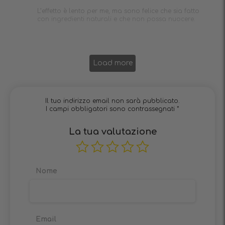
L’effetto è lento per me, ma sono felice che sia fatto
con ingredienti naturali e che non possa nuocere.
Load more
Il tuo indirizzo email non sarà pubblicato.
I campi obbligatori sono contrassegnati
*
La tua valutazione
Nome
Email