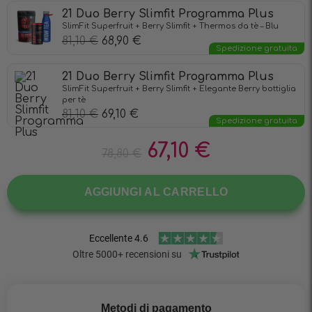
21 Duo Berry Slimfit Programma Plus
SlimFit Superfruit + Berry Slimfit + Thermos da tè – Blu
81,10
€
68,90
€
Spedizione gratuita
21 Duo Berry Slimfit Programma Plus
SlimFit Superfruit + Berry Slimfit + Elegante Berry bottiglia
per tè
81,10
€
69,10
€
Spedizione gratuita
67,10
€
78,80
€
AGGIUNGI AL CARRELLO
Metodi di pagamento