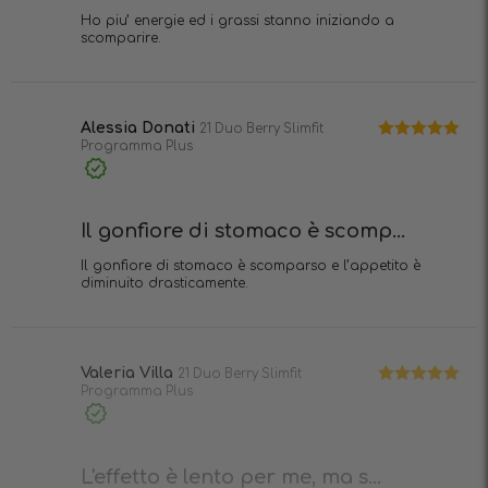
Ho piu’ energie ed i grassi stanno iniziando a
scomparire.
Alessia Donati
21 Duo Berry Slimfit
Programma Plus
Valutato
5
su 5
Acquisto
verificato
Il gonfiore di stomaco è scomp...
Il gonfiore di stomaco è scomparso e l’appetito è
diminuito drasticamente.
Valeria Villa
21 Duo Berry Slimfit
Programma Plus
Valutato
5
su 5
Acquisto
verificato
L'effetto è lento per me, ma s...