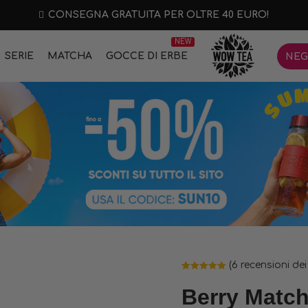
CONSEGNA GRATUITA PER OLTRE 40 EURO!
NEW
SERIE
MATCHA
GOCCE DI ERBE
NEG
(
6
recensioni dei 
Valutato
6
5.00
su 5 su
Berry Matc
base di
recensioni