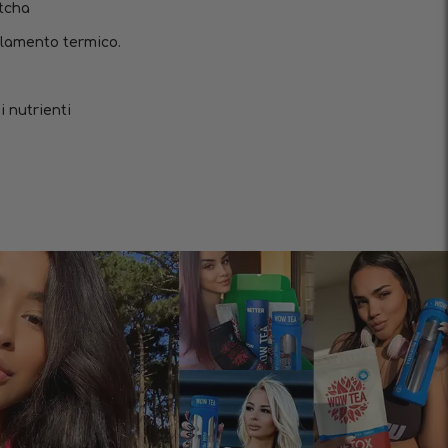
atcha
olamento termico.
 nutrienti