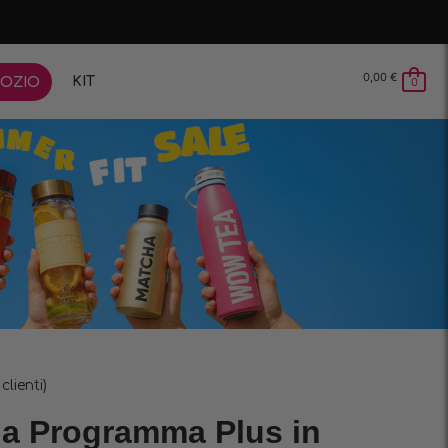
0,00
€
KIT
OZIO
0
clienti)
ha Programma Plus in