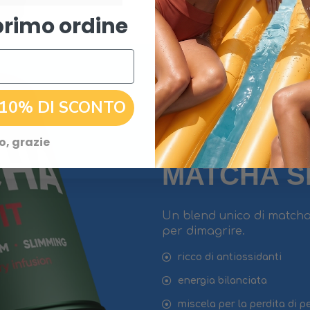
primo ordine
 10% DI SCONTO
BERRY
o, grazie
MATCHA SL
Un blend unico di matcha,
per dimagrire.
ricco di antiossidanti
energia bilanciata
miscela per la perdita di p