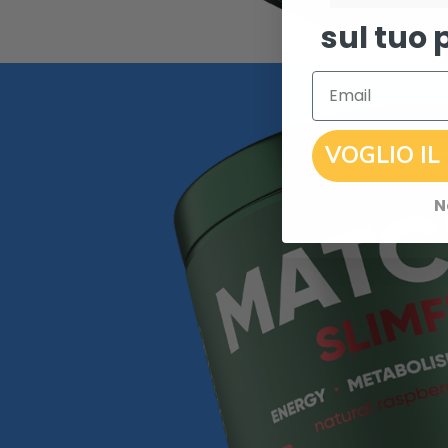
sul tuo 
Email
VOGLIO IL
N