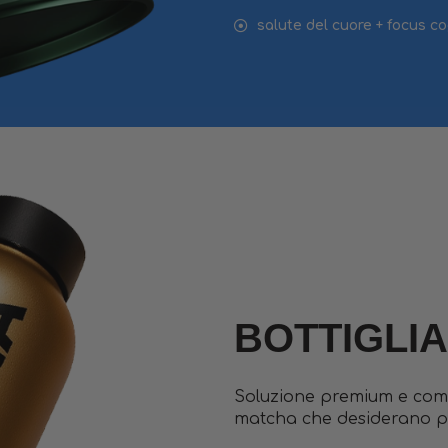
salute del cuore + focus co
BOTTIGLI
Soluzione premium e comp
matcha che desiderano pra