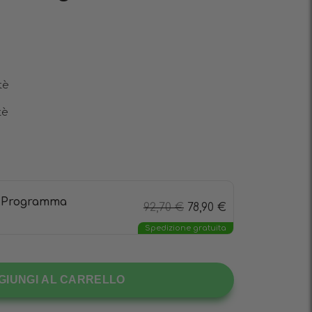
tè
tè
 Programma
92,70
€
78,90
€
Spedizione gratuita
GIUNGI AL CARRELLO