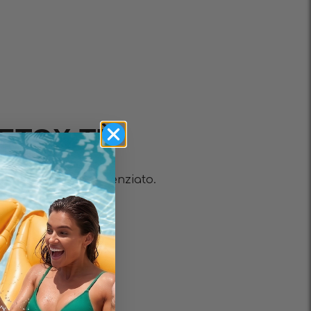
ETOX TÈ
ere depurativo potenziato.
a
librata