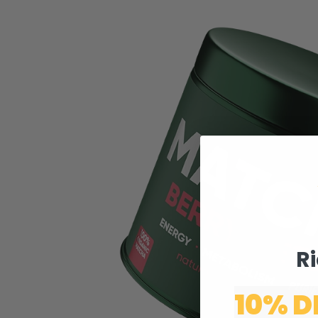
Ri
10% D