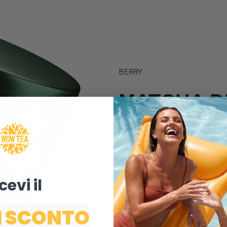
BERRY
MATCHA D
Matcha biologico con pot
azione depurativa profond
forte effetto antiossidante
cevi il ​
una spinta energetica equi
riavvio del metabolismo
I SCONTO