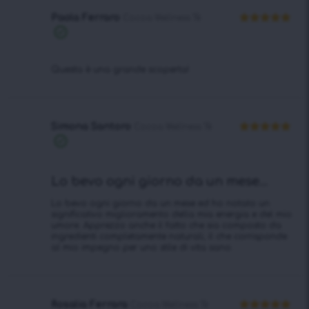
Paola Ferraro
Cocoa Wellness Tè
Valutato
5
Acquisto
su 5
verificato
Questa è una grande scoperta!
Simona Santoro
Cocoa Wellness Tè
Valutato
5
Acquisto
su 5
verificato
Lo bevo ogni giorno da un mese...
Lo bevo ogni giorno da un mese ed ho notato un
significativo miglioramento della mia energia e del mio
umore. Apprezzo anche il fatto che sia composto da
ingredienti completamente naturali, il che corrisponde
al mio impegno per uno stile di vita sano.
Rosalia Ferrara
Cocoa Wellness Tè