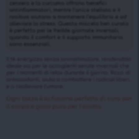
zenzero e la curcuma offrono benefici
antinfiammatori, mentre l’anice stellato e il
rooibos aiutano a mantenere l’equilibrio e ad
alleviare lo stress. Questa miscela ben curata
è perfetta per le fredde giornate invernali,
quando il comfort e il supporto immunitario
sono essenziali.
Il tè energizza senza sovrastimolare, rendendolo
ideale sia per le accoglienti serate invernali che
per i momenti di relax durante il giorno. Ricco di
antiossidanti, aiuta a combattere i radicali liberi
e a risollevare l’umore.
Ogni tazza è la fusione perfetta di cura per
il corpo e gioia pura per l’anima.