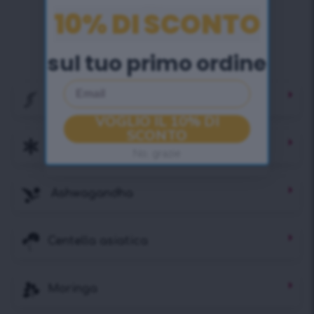
10% DI SCONTO
sul tuo primo ordine
Email
Carruba
VOGLIO IL 10% DI
SCONTO
Anice
No, grazie
Ashwagandha
Centella asiatica
Moringa