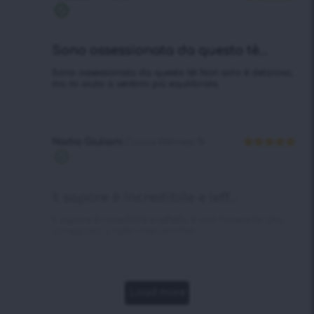
Valutato
5
Acquisto
su 5
verificato
Sono ossessionata da questo tè...
Sono ossessionata da questo tè! Non solo è delizioso,
ma mi aiuta a sentirmi più equilibrata.
Nadia Giuliani
Cocoa Wellness Tè
Valutato
5
Acquisto
su 5
verificato
Il sapore è incredibile e leff...
Il sapore è incredibile e leffetto è così rilassante. Lho
consigliato a tutte i miei amiche!
Load more