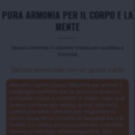
PURA ARMONIA PER IL CORPO E LA
MENTE
Miscela invernale in edizione limitata per equilibrio e
immunità
Delizia sensoriale con un gusto caldo
Abbiamo creato Cocoa Wellness per essere il
compagno perfetto per le giornate invernali,
portando calore e comfort. Il tempo cupo può
spesso portare allo stress, quindi abbiamo
combinato erbe calmanti per migliorare la
vostra esperienza durante le temperature più
fredde. La nostra esclusiva miscela invernale
abbina la moringa all’ashwagandha, alla