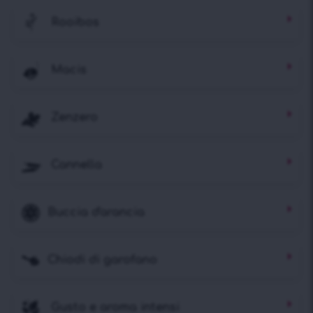
Rooibos
Macis
Zenzero
Cannella
Buccia d'arancia
Chiodi di garofano
Gusto e aroma intensi