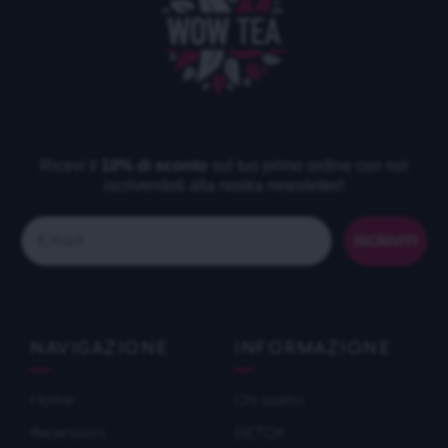
Ricevi il
10% di sconto
sul tuo primo ordine con noi
iscrivendoti alla nostra newsletter!
Email
ISCRIVITI
NAVIGAZIONE
INFORMAZIONE
Home
Chi siamo
Recensioni
DETOX