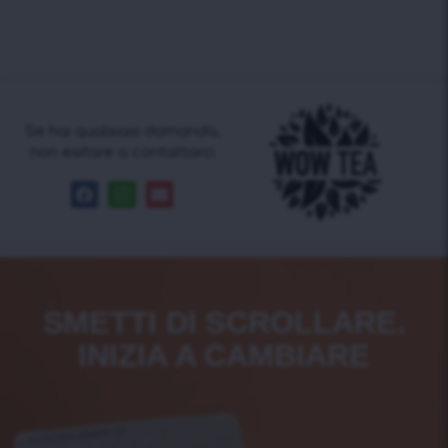
Se hai qualsiasi domanda,
non esitare a contattarci
SMETTI DI SCROLLARE.
INIZIA A CAMBIARE