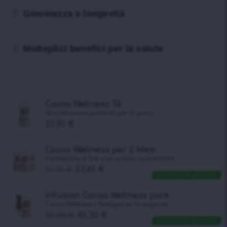
Giovinezza e longevità
Molteplici benefici per la salute
Cocoa Wellness Tè
Tè in infusione premium per 21 giorni
23,90
€
Cocoa Wellness per 2 Mesi
Confezione di 3 tè a un prezzo conveniente
71,70
€
57,40
€
Spedizione gratuita
Infusion Cocoa Wellness pack
Cocoa Wellness + Bottiglia da tè elegante
50,20
€
45,30
€
Spedizione gratuita