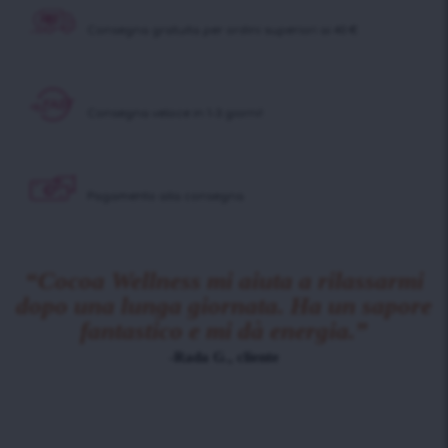
Consegna gratuita per ordini superiori ai 40 €
Consegna veloce in 1-3 giorni!
Pagamento alla consegna
“Cocoa Wellness mi aiuta a rilassarmi
dopo una lunga giornata. Ha un sapore
fantastico e mi dà energia.”
-Rada G., cliente