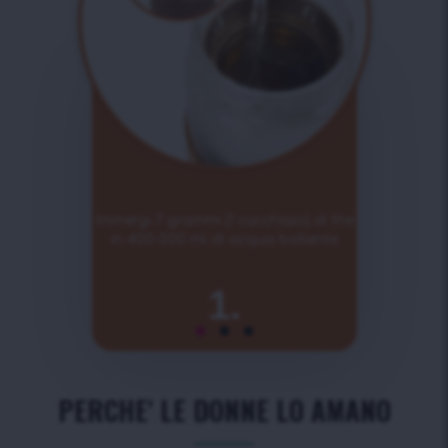
Immergi 7 grammi (1 cucchiaio) di the
in 400-500 ml di acqua bollente
1.
PERCHE' LE DONNE LO AMANO