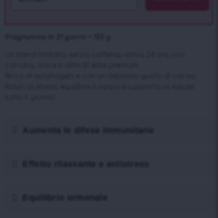
Programma di 21 giorni • 150 g
Un blend limitato, senza caffeina, attivo 24 ore, con
carruba, anice e altre 10 erbe premium.
Ricco di adattogeni e con un delizioso gusto di cacao.
Riduci lo stress, equilibra il corpo e supporta la salute
tutto il giorno!
Aumenta le difese immunitarie
Effetto rilassante e antistress
Equilibrio ormonale