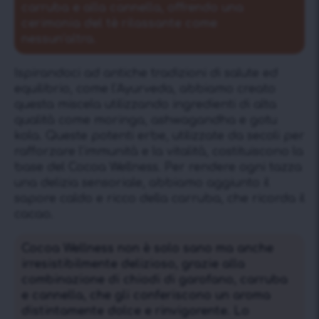
carruba e alla cannella, offrendo una
cerimonia del tè rilassante come
nessun’altra.
Ispirandoci ad antiche tradizioni di salute ed
equilibrio, come l’Ayurveda, abbiamo creato
questa miscela utilizzando ingredienti di alta
qualità come moringa, ashwagandha e gotu
kola. Queste potenti erbe, utilizzate da secoli per
rafforzare l’immunità e la vitalità, costituiscono la
base del Cocoa Wellness. Per rendere ogni tazza
una delizia sensoriale, abbiamo aggiunto il
sapore caldo e ricco della carruba, che ricorda il
cacao.
Cocoa Wellness non è solo sano ma anche
irresistibilmente delizioso, grazie alla
combinazione di chiodi di garofano, carruba
e cannella, che gli conferiscono un aroma
distintamente dolce e rinvigorente. Lo