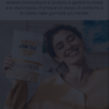
sistema immunitario e aiutano a gestire lo stress
e la stanchezza. Fornisce un senso di conforto e
di calma nelle giornate più fredde.