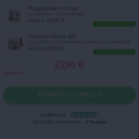
Programma in 2 fasi
Cocoa Detox + Cocoa Wellness
47,80
€
42,90
€
Spedizione gratuita
Infusion Cocoa Set
Cocoa Detox + Cocoa Wellness + Bottiglia da tè elegante
74,10
€
62,90
€
Spedizione gratuita
23,90
€
Esaurito
AGGIUNGI AL CARRELLO