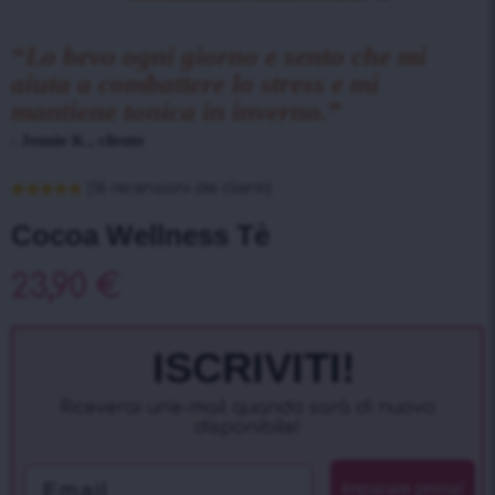
“Lo bevo ogni giorno e sento che mi
aiuta a combattere lo stress e mi
mantiene tonica in inverno.”
- Jennie K., cliente
(
16
recensioni dei clienti)
Valutato
16
4.88
su 5 su
Cocoa Wellness Tè
base di
recensioni
23,90
€
ISCRIVITI!
Riceverai un'e-mail quando sarà di nuovo
disponibile!
Email
Imparare prima!