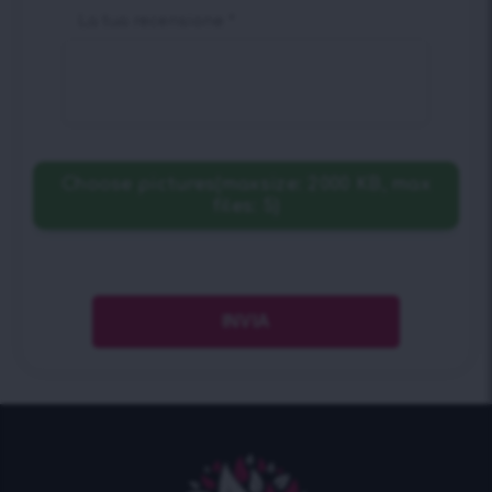
La tua recensione
*
Choose pictures(maxsize: 2000 KB, max
files: 5)