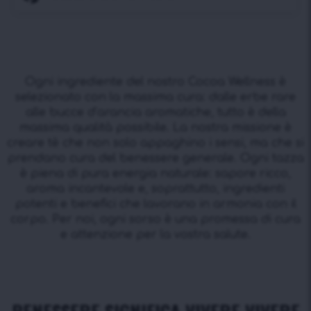
Ogni ingrediente del nostro Cocoa Wellness è
selezionato con la massima cura: dalle erbe rare
alle bucce d’arancia aromatiche, tutto è della
massima qualità possibile. La nostra missione è
creare tè che non solo appaghino i sensi, ma che si
prendano cura del benessere generale. Ogni tazza
è piena di pura energia naturale: sapore ricco,
aroma incantevole e, soprattutto, ingredienti
potenti e benefici che lavorano in armonia con il
corpo. Per noi, ogni sorso è una promessa di cura
e attenzione per la vostra salute.