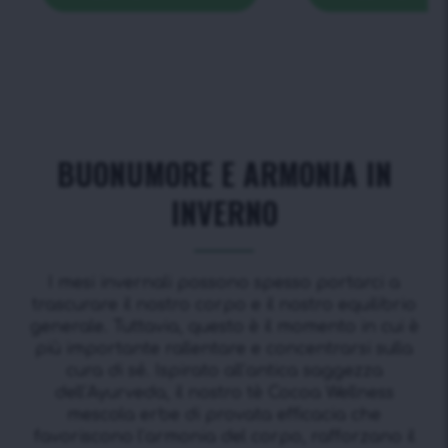
BUONUMORE E ARMONIA IN
INVERNO
I mesi invernali possono spesso portarci a
trascurare il nostro corpo e il nostro equilibrio
generale. Tuttavia, questo è il momento in cui è
più importante rallentare e concentrarsi sulla
cura di sé. Ispirato all’antica saggezza
dell’Ayurveda, il nostro tè Cocoa Wellness
mescola erbe di provata efficacia che
favoriscono l’armonia del corpo, rafforzano il