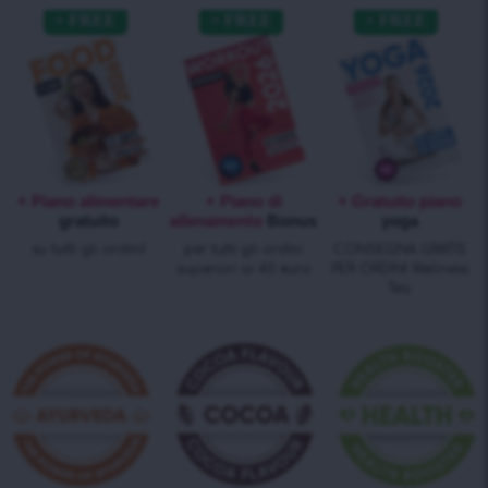
+ Piano alimentare
+ Piano di
+ Gratuito piano
gratuito
allenamento
Bonus
yoga
su tutti gli ordini!
per tutti gli ordini
CONSEGNA GRATIS
superiori ai 40 euro
PER ORDINI Wellness
Tea