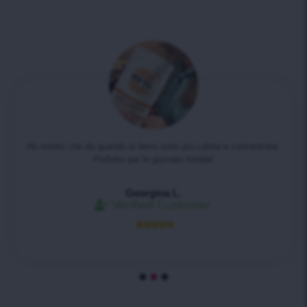
Ho notato che da quando lo bevo sono più calma e concentrata.
Perfetto per le giornate fredde!
Georgina L.
Verified Customer




