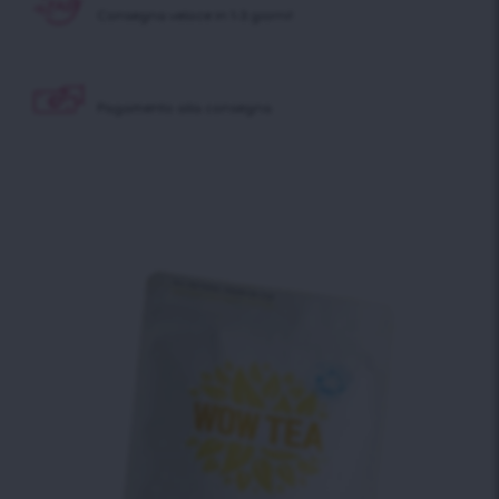
Consegna veloce in 1-3 giorni!
Pagamento alla consegna