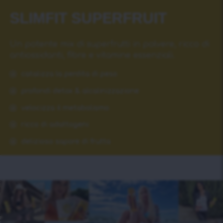
SLIMFIT SUPERFRUIT
Un potente mix di superfrutti in polvere, ricco di
antiossidanti, fibre e vitamine essenziali.
catalizza la perdita di peso
profondi detox & alcalinizzazione
velocizza il metabolismo
ricco di adattogeni
delizioso sapore di frutta