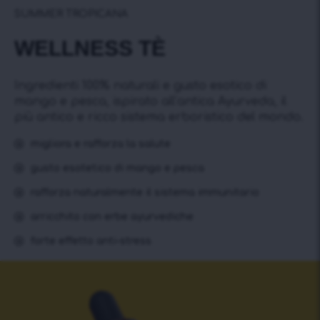
SUMMER TROPICANA
WELLNESS TÈ
Ingredienti 100% naturali e gusto esotico di
mango e pesca, ispirato all’antica Ayurveda, il
più antico e ricco sistema erboristico del mondo.
migliora e rafforza la salute
gusto esotetico di mango e pesca
rafforza naturalmente il sistema immunitario
arricchito con erbe ayurvediche
forte effetto anti-stress