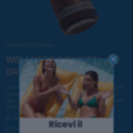
SUMMER TROPICANA
WELLNESS INFUSIОN
DROPS
Una formula ricca di adattogeni e antiossidanti,
composta da 5 estratti di altissima qualità ad
alta concentrazione e dosaggio – per un rituale
estivo di benessere.
riduce lo stress e calma
Ricevi il ​
mantiene l’equilibrio ormonale