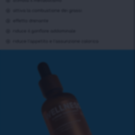
stimola il metabolismo
attiva la combustione dei grassi
effetto drenante
riduce il gonfiore addominale
riduce l’appetito e l’assunzione calorica