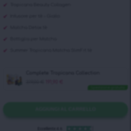
Tropicana Beauty Collagen
Infusore per tè – Giallo
Matcha Detox tè
Bottiglia per Matcha
Summer Tropicana Matcha SlimFit tè
Complete Tropicana Collection
319,00
€
191,90
€
Spedizione gratuita
AGGIUNGI AL CARRELLO