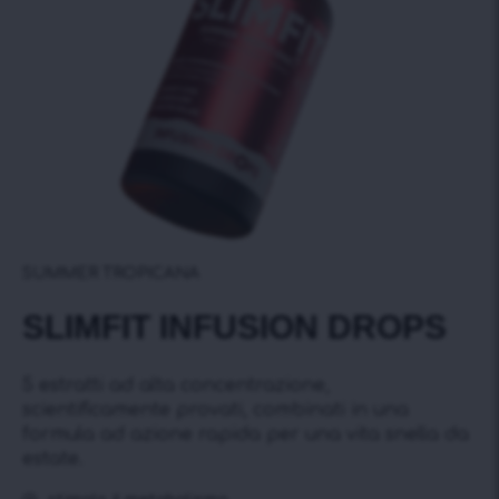
SUMMER TROPICANA
SLIMFIT INFUSIОN DROPS
5 estratti ad alta concentrazione,
scientificamente provati, combinati in una
formula ad azione rapida per una vita snella da
estate.