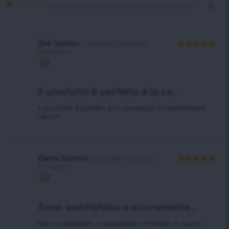
Valutato
0
2
Valutato
su
1
5
su
5
Zoe Sartori
Complete Tropicana
Collection
Valutato
5
su 5
Acquisto
verificato
Il prodotto è perfetto e la co...
Il prodotto è perfetto e la consegna incredibilmente
veloce.
Elena Santini
Complete Tropicana
Collection
Valutato
5
su 5
Acquisto
verificato
Sono soddisfatta e sicuramente...
Sono soddisfatta e sicuramente ordinerò di nuovo.