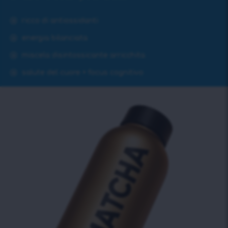
ricco di antiossidanti
energia bilanciata
miscela disintossicante arricchita
salute del cuore + focus cognitivo