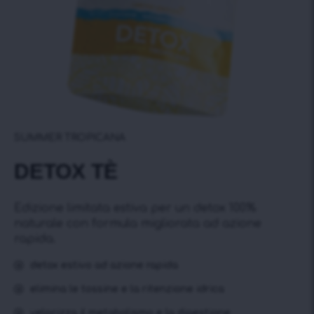
SUMMER TROPICANA
DETOX TÈ
Edizione limitata estiva per un detox 100%
naturale con formula migliorata ad azione
rapida.
detox estivo ad azione rapida
elimina le tossine e la ritenzione idrica
velocizza il metabolismo e la digestione