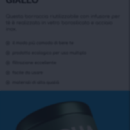
GIALLO
Questa borraccia riutilizzabile con infusore per
tè è realizzata in vetro borosilicato e acciaio
inox.
il modo più comodo di bere te
prodotto ecologico per uso multiplo
filtrazione eccellente
facile da usare
materiali di alta qualià