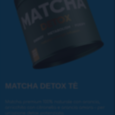
MATCHA DETOX TÈ
Matcha premium 100% naturale con arancia,
arricchito con citronella e arancia amara – per
un’azione detox potenziata.