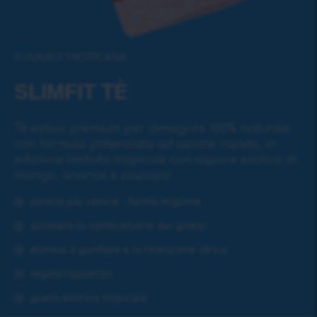
SUMMER TROPICANA
SLIMFIT TÈ
Tè estivo premium per dimagrire 100% naturale
con formula potenziata ad azione rapida, in
edizione limitata tropicale con sapore esotico di
mango, ananas e papaya!
azione più veloce - forma migliore
accelera la combustione dei grassi
elimina il gonfiore e la ritenzione idrica
regola l'appetito
gusto esotico tropicale