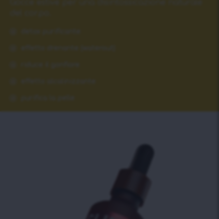
Gocce estive per una disintossicazione naturale
del corpo.
detox purificante
effetto drenante (waterout)
riduce il gonfiore
effetto alcalinizzante
purifica la pelle