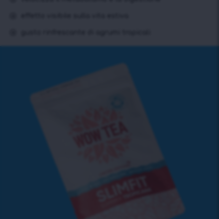
effetto visibile sulla vita estiva
gusto rinfrescante di agrumi tropicali