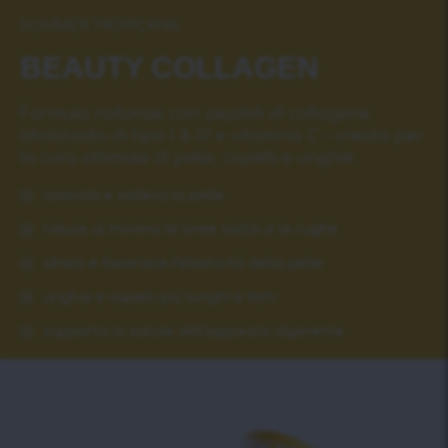
SUMMER TROPICANA
BEAUTY COLLAGEN
Formula naturale con peptidi di collagene
idrolizzato di tipo I & III e vitamina C – creata per
la cura ottimale di pelle, capelli e unghie.
rassoda e solleva la pelle
riduce al minimo le linee sottili e le rughe
idrata e favorisce l'elasticità della pelle
unghie e capelli più lunghi e forti
supporta la salute dell'apparato digerente