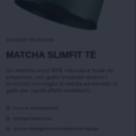
SUMMER TROPICANA
MATCHA SLIMFIT TÈ
Un matcha unico 100% naturale e facile da
preparare, con gusto tropicale esotico +
arricchito con foglia di betulla ed estratto di
galio per rapidi effetti modellanti.
ricco di antiossidanti
energia bilanciata
azione dimagrante e modellante rapida