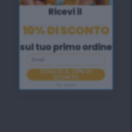
Ricevi il ​
10% DI SCONTO
sul tuo primo ordine
Email
VOGLIO IL 10% DI
SCONTO
No, grazie