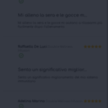
su 5
Acquisto
verificato
Mi alleno la sera e le gocce m...
Mi alleno la sera e le gocce mi aiutano a rilassarmi più
facilmente dopo l’allenamento.
Raffaella De Luci
Double Wellness
Infusion
Valutato
5
su 5
Acquisto
verificato
Sento un significativo miglior...
Sento un significativo miglioramento del mio sistema
immunitario.
Adelina Marino
Double Wellness Infusion
Valutato
5
Acquisto