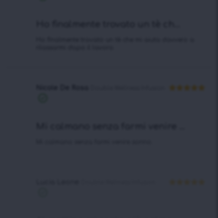
su 5
verificato
Ho finalmente trovato un tè ch...
Ho finalmente trovato un tè che mi aiuta davvero a
rilassarmi dopo il lavoro.
Nicole De Rosa
Double Wellness Infusion
Valutato
5
Acquisto
su 5
verificato
Mi calmano senza farmi venire ...
Mi calmano senza farmi venire sonno.
Lucia Leone
Double Wellness Infusion
Valutato
5
Acquisto
su 5
verificato