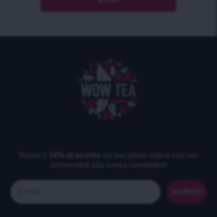
Ricevi il
10% di sconto
sul tuo primo ordine con noi
iscrivendoti alla nostra newsletter!
Email
ISCRIVITI