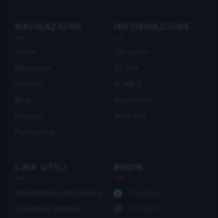
NAVIGAZIONE
INFORMAZIONE
Home
Chi siamo
Recensioni
DETOX
Contatti
SLIMFIT
Blog
Superfood
Sitemap
WOW kits
Partnership
LINK UTILI
#WOW
Informativa sulla privacy
Facebook
Instagram
Condizioni generali