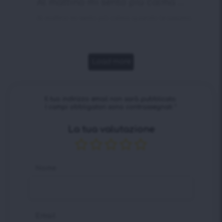
Al mattino mi sento più calma ...
Al mattino mi sento più calma quando le assumo.
Load more
Il tuo indirizzo email non sarà pubblicato.
I campi obbligatori sono contrassegnati
*
La tua valutazione
Nome
Email