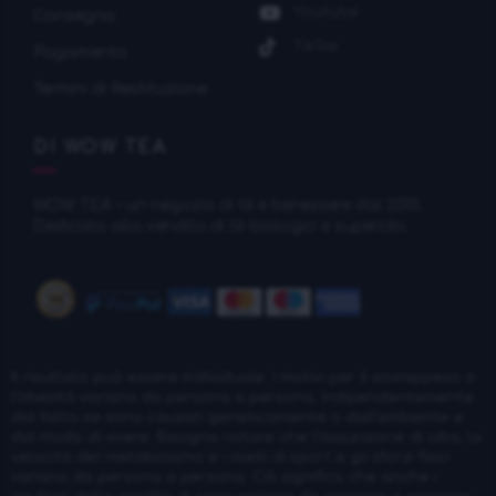
Youtube
Consegna
TikTok
Pagamento
Termini di Restituzione
DI WOW TEA
WOW TEA – un negozio di tè e benessere dal 2015.
Dedicato alla vendita di tè biologici e supercibi.
Il risultato può essere individuale. I motivi per il sovrappeso o
l’obesità variano da persona a persona, indipendentemente
dal fatto se sono causati geneticamente o dall’ambiente e
dal modo di vivere. Bisogna notare che l’assunzione di cibo, la
velocità del metabolismo e i livelli di sport e gli sforzi fisici
variano da persona a persona. Ciò significa che anche i