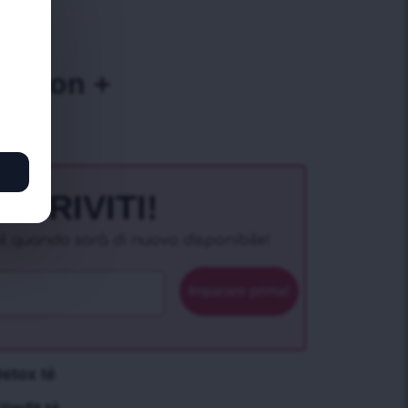
clienti)
ection +
SCRIVITI!
il quando sarà di nuovo disponibile!
Imparare prima!
etox tè