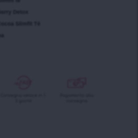
imfit tè
erry Detox
ocoa Slimfit Tè
ha
Consegna veloce in 1-
Pagamento alla
3 giorni!
consegna