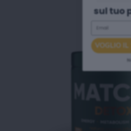
sul tuo 
Email
VOGLIO IL
N