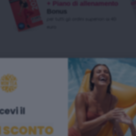
+ Piano di allenamento
Bonus
per tutti gli ordini superiori ai 40
euro
cevi il ​
I SCONTO