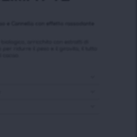
o e Cannella con effetto rassodante
ologico, arricchito con estratti di
er ridurre il peso e il girovita, il tutto
i cacao.
e