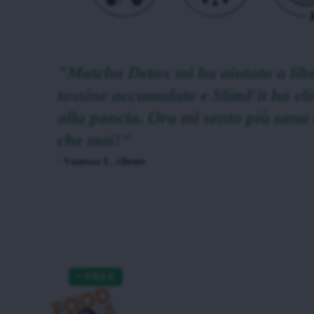
"Matcha Detox mi ha aiutato a liber
tossine accumulate e SlimFit ha eli
alla pancia. Ora mi sento più sana 
che mai!"
- Vanessa I., cliente