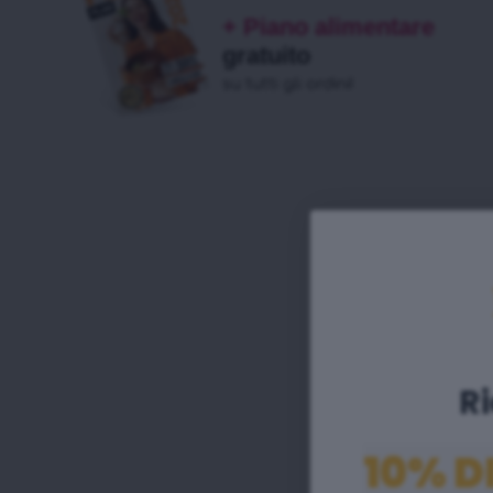
+ Piano alimentare
gratuito
su tutti gli ordini!
Ri
10% D