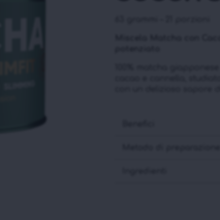
63 grammi – 21 porzioni
Miscela Matcha con Caca
potenziato
100% matcha giapponese bi
cacao e cannella, studiato p
con un delizioso sapore d
Benefici
Metodo di preparazion
Ingredienti