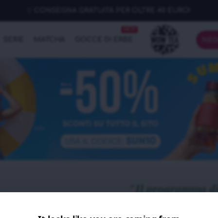
CONSEGNA GRATUITA PER OLTRE 40 EURO!
NEW
SERIE
MATCHA
GOCCE DI ERBE
NEG
"Il programma di 
abbia mai provat