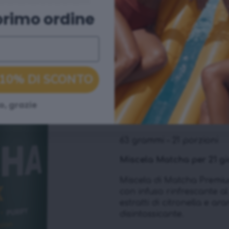
MATCHA COLLECTION 
primo ordine
100% Matcha giapponese 
 10% DI SCONTO
PREMIU
o, grazie
DETOX T
63 grammi – 21 porzioni
Miscela Matcha per 21 gi
Miscela di Matcha Premiu
con infuso rinfrescante al
estratti di citronella e 
disintossicante.