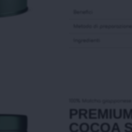
Benefici
Metodo di preparazion
Ingredienti
100% Matcha giapponese 
PREMIU
COCOA S