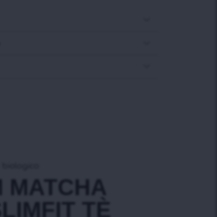
e
biologico
M MATCHA
LIMFIT TÈ