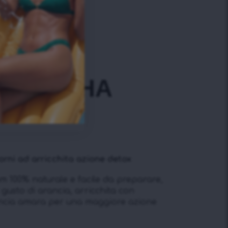
+
biologico
M MATCHA
È
orni ad arricchita azione detox
m 100% naturale e facile da preparare,
 gusto di arancia, arricchita con
arancia amara per una maggiore azione