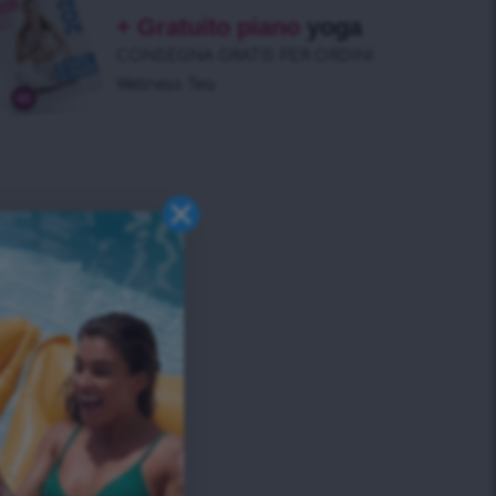
+ Gratuito piano
yoga
CONSEGNA GRATIS PER ORDINI
Wellness Tea