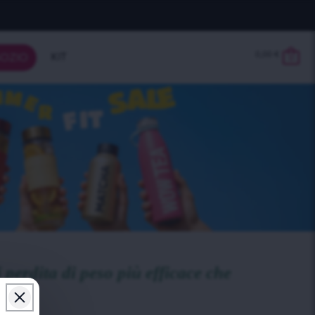
0,00
€
KIT
OZIO
0
perdita di peso più efficace che
o!"