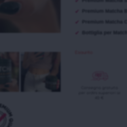
Premium Matcha Sl
Premium Matcha B
Premium Matcha C
Bottiglia per Matc
Esaurito
Consegna gratuita
per ordini superiori ai
40 €