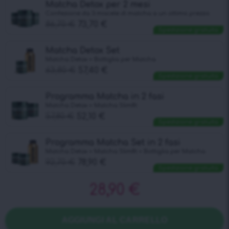
Matcha Detox per 2 mesi
Confezione da 3 miscele di matcha a un ottimo prezzo
86,70
€
73,70
€
Spedizione gratuita
Matcha Detox Set
Matcha Detox + Bottiglia per Matcha
63,80
€
57,40
€
Spedizione gratuita
Programma Matcha in 2 fasi
Matcha Detox + Matcha Slimfit
57,80
€
52,10
€
Spedizione gratuita
Programma Matcha Set in 2 fasi
Matcha Detox + Matcha Slimfit + Bottiglia per Matcha
92,70
€
78,90
€
Spedizione gratuita
28,90
€
AGGIUNGI AL CARRELLO