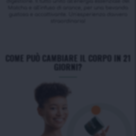
digestione. Il tutto unito all’energia essenziale del
Matcha e all’infuso di arance, per una bevanda
gustosa e accattivante. Un’esperienza davvero
straordinaria!
COME PUÒ CAMBIARE IL CORPO IN 21
GIORNI?