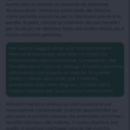
nostra lista di prodotti eccezionali da esplorare.
Riconoscendo l’immenso potenziale del Matcha
come potente soluzione per la disintossicazione e la
perdita di peso, nonché la notorietà dei suoi benefici
per la salute, ne abbiamo fatto una scelta chiara per il
nostro prossimo prodotto.
Nel nostro viaggio verso una miscela detox di
matcha eccezionale, abbiamo riconosciuto
l’importanza dell’innovazione. Consapevoli che
l’eccellenza si trova nei dettagli, il nostro team ha
collaborato con esperti di matcha. In questo
modo ci siamo assicurati che il matcha
provenisse dalle fonti migliori, in linea con il
nostro impegno per la qualità e l’innovazione.
Abbiamo messo in pratica la nostra passione per
l’innovazione conducendo ricerche approfondite su
una serie di prodotti naturali che potessero arricchire i
benefici intrinseci del matcha. Il nostro obiettivo era
quello di esaltare i vantaggi naturali del matcha,