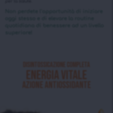
per la salute.
Non perdete l’opportunità di iniziare
oggi stesso e di elevare la routine
quotidiana di benessere ad un livello
superiore!
Disintossicazione completa
Energia vitale
Azione antiossidante