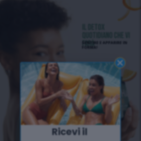
IL DETOX
QUOTIDIANO CHE VI
FARÀ
SENTIRE E APPARIRE IN
FORMA!
Ricevi il ​