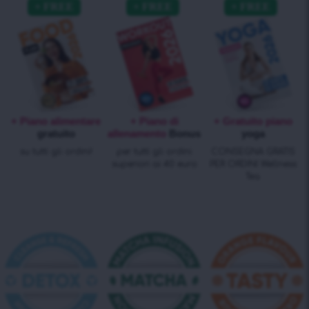
+ Piano alimentare
+ Piano di
+ Gratuito piano
gratuito
allenamento
Bonus
yoga
su tutti gli ordini!
per tutti gli ordini
CONSEGNA GRATIS
superiori ai 40 euro
PER ORDINI Wellness
Tea