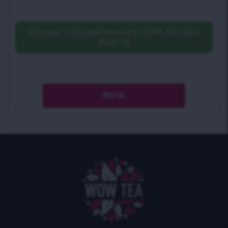
Choose pictures(maxsize: 2000 KB, max
files: 5)