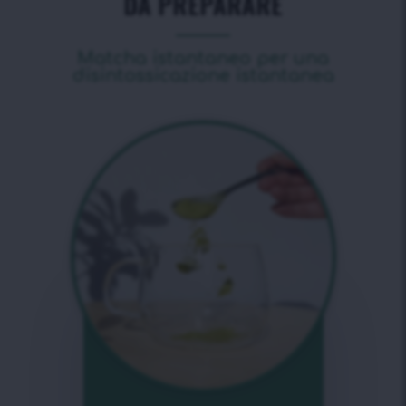
DA PREPARARE
Matcha istantaneo per una
disintossicazione istantanea