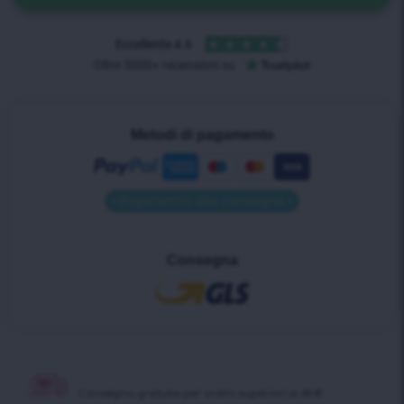
Metodi di pagamento
• Pagamento alla consegna •
Consegna
Consegna gratuita per ordini superiori ai 40 €