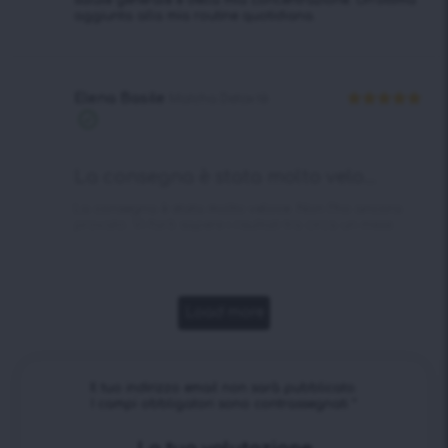
aggiunta alla mia routine quotidiana.
Elena Basile
Matcha Detox tè
Valutato
5
Acquisto
su 5
verificato
La consegna è stata molto velo...
La consegna è stata molto veloce. Non l’ho ancora
provato. Vi farò sapere i risultati tra circa un mese.
Load more
Il tuo indirizzo email non sarà pubblicato.
I campi obbligatori sono contrassegnati
*