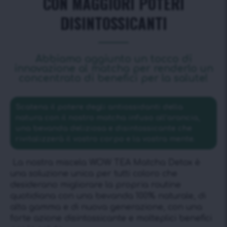
CON MAGGIORI POTERI
DISINTOSSICANTI
Abbiamo aggiunto un tocco di
innovazione al matcha per renderlo un
concentrato di benefici per la salute!
Scatena il potere degli antiossidanti della
natura con il nostro matcha infuso all’arancia,
una bevanda deliziosa e disintossicante che
rivitalizzerà il vostro corpo e la vostra mente.
La nostra miscela WOW TEA Matcha Detox è
una soluzione unica per tutti coloro che
desiderano migliorare la propria routine
quotidiana con una bevanda 100% naturale, di
alta gamma e di nuova generazione, con una
forte azione disintossicante e molteplici benefici