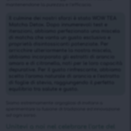
mantenendone la purezza e l’efficacia.
Il culmine dei nostri sforzi è stato WOW ТЕА
Matcha Detox. Dopo innumerevoli test e
iterazioni, abbiamo perfezionato una miscela
di matcha che vanta un gusto esclusivo e
proprietà disintossicanti potenziate. Per
arricchire ulteriormente la nostra miscela,
abbiamo incorporato gli estratti di arancio
amaro e di citronella, noti per le loro capacità
depurative. Per il gusto rinfrescante, abbiamo
scelto l’aroma naturale di arancia e l’estratto
di foglie di stevia, raggiungendo il perfetto
equilibrio tra salute e gusto.
Siamo estremamente orgogliosi di invitarvi a
sperimentare la fusione di tradizione ed innovazione
ad ogni sorso.
Unitevi a noi nel celebrare l’arte del