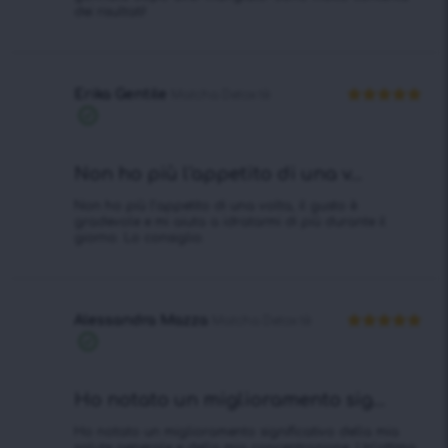
dei risultati!
Erika Gentile
Matcha Detox tè
Valutato
5
Acquisto
su 5
verificato
Non ho più l'appetito di una v...
Non ho più l’appetito di una volta, il gusto è
gradevole e mi aiuta a idratarmi di più durante il
giorno. Lo consiglio.
Alessandra Mazza
Matcha Detox tè
Valutato
5
Acquisto
su 5
verificato
Ho notato un miglioramento sig...
Ho notato un miglioramento significativo della mia
salute generale e della mia concentrazione. Un’ottima