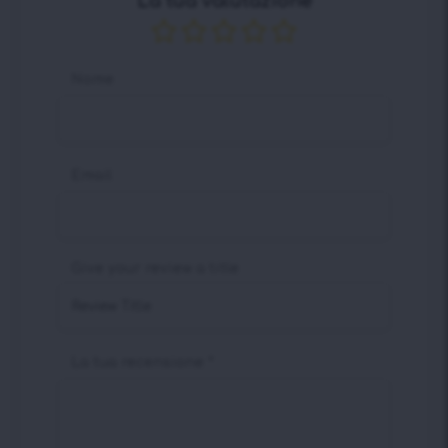
La tua valutazione
Nome
Email
Give your review a title
La tua recensione
*