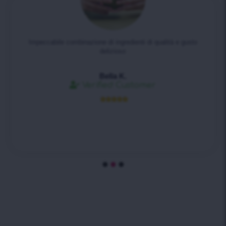
Impeccabile combinazione di ingredienti di qualità e gusto
delizioso
Bella K.
Verified Customer




