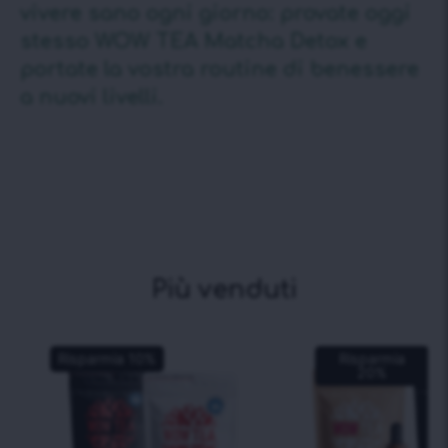
vivere sano ogni giorno: provate oggi
stesso WOW TEA Matcha Detox e
portate la vostra routine di benessere
a nuovi livelli.
Più venduti
Risparmia
10
%
Risparmia
20
%