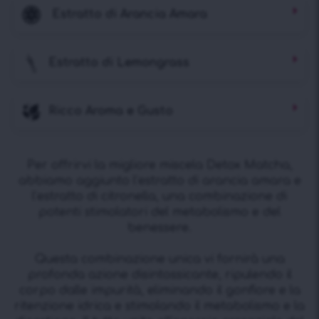
Estratto di Arancia Amara
Estratto di Lemongrass
Ricco Aroma e Gusto
Per offrirvi la migliore miscela Detox Matcha,
abbiamo aggiunto l’estratto di arancia amara e
l’estratto di citronella, una combinazione di
potenti stimolatori del metabolismo e del
benessere.
Questa combinazione unica vi fornirà una
profonda azione disintossicante, ripulendo il
corpo dalle impurità, eliminando il gonfiore e la
ritenzione idrica e stimolando il metabolismo e la