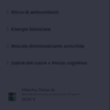
Ricco di antiossidanti
Energia bilanciata
Miscela disintossicante arricchita
Salute del cuore + Focus cognitivo
Matcha Detox tè
Miscela di matcha premium per 21 giorni
28,90
€