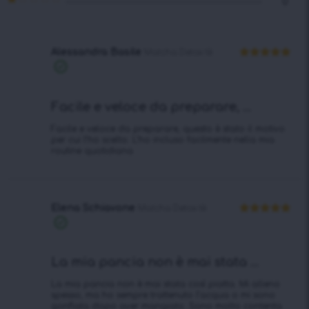
0
2
Valutato
su
1
5
su
5
Alessandra Basile
Matcha Detox tè
Valutato
5
Acquisto
su 5
verificato
Facile e veloce da preparare, ...
Facile e veloce da preparare, questo è stato il motivo
per cui l’ho scelto. L’ho incluso facilmente nella mia
routine quotidiana
Elena Schiavone
Matcha Detox tè
Valutato
5
Acquisto
su 5
verificato
La mia pancia non è mai stata ...
La mia pancia non è mai stata così piatta. Mi alleno
spesso, ma ho sempre trattenuto l’acqua o mi sono
gonfiata dopo aver mangiato. Sono molto contenta