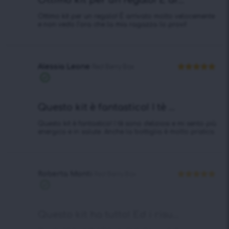
Ottimo kit per un regalo! È ar...
Ottimo kit per un regalo! È arrivato molto velocemente
e non vedo l’ora che la mia ragazza lo provi!
Alessia Leone
Red Berry Box
Valutato
5
Acquisto
su 5
verificato
Questo kit è fantastico! I tè ...
Questo kit è fantastico! I tè sono deliziosi e mi sento più
energica e in salute. Anche la bottiglia è molto pratica.
Roberta Monti
Red Berry Box
Valutato
5
Acquisto
su 5
verificato
Questo kit ha tutto! Ed i risu...