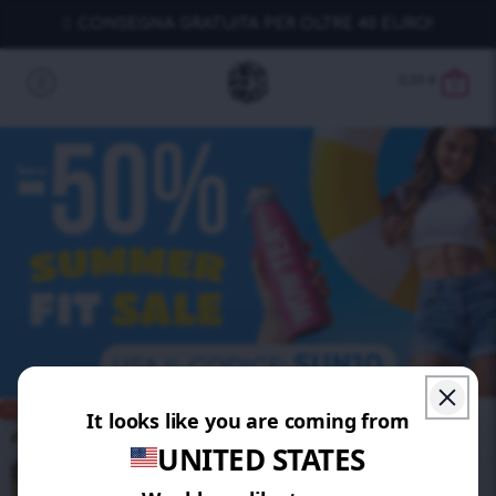
CONSEGNA GRATUITA PER OLTRE 40 EURO!
0,00
€
0
RISPARMIA 30%