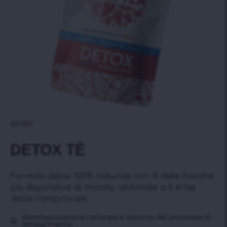
BERRY
DETOX TÈ
Formula detox 100% naturale con 4 delle bacche
più depurative al mondo, abbinate a 8 erbe
detox comprovate.
disintossicazione naturale e sblocco del processo di
dimagrimento