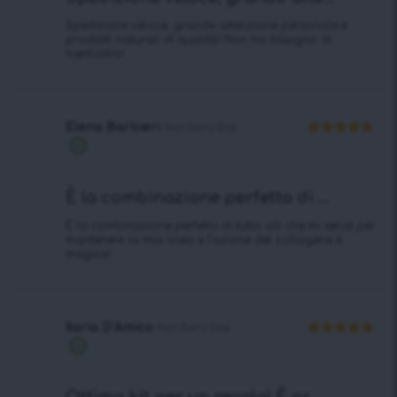
Spedizione veloce, grande attenzione personale e
prodotti naturali di qualità! Non ho bisogno di
nient’altro!
Elena Barbieri
Red Berry Box
Valutato
5
Acquisto
su 5
verificato
È la combinazione perfetta di ...
È la combinazione perfetta di tutto ciò che mi serve per
mantenere la mia linea e l’azione del collagene è
magica!
Ilaria D’Amico
Red Berry Box
Valutato
5
Acquisto
su 5
verificato