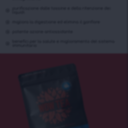
purificazione dalle tossine e della ritenzione dei
liquidi
migliora la digestione ed elimina il gonfiore
potente azione antiossidante
benefici per la salute e miglioramento del sistema
immunitario