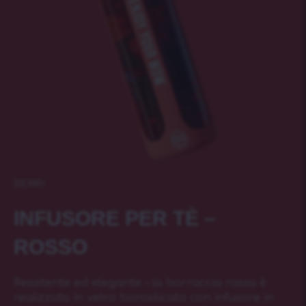
BERRY
INFUSORE PER TÈ –
ROSSO
Resistente ed elegante – la borraccia rossa è
realizzata in vetro borosilicato con infusore in