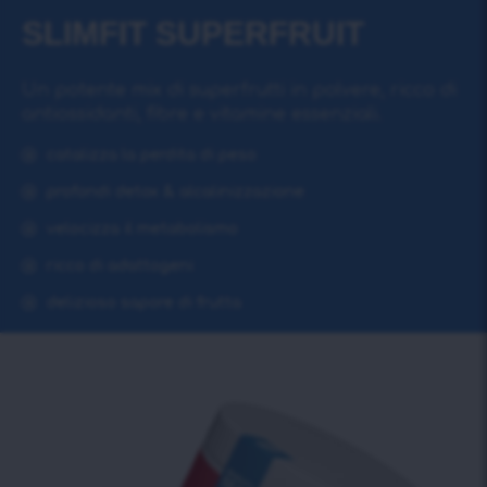
SLIMFIT SUPERFRUIT
Un potente mix di superfrutti in polvere, ricco di
antiossidanti, fibre e vitamine essenziali.
catalizza la perdita di peso
profondi detox & alcalinizzazione
velocizza il metabolismo
ricco di adattogeni
delizioso sapore di frutta