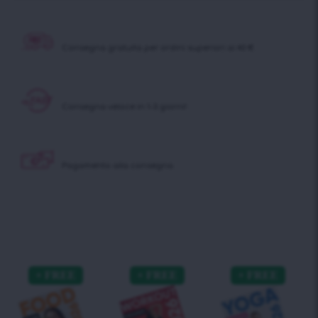
Consegna gratuita per ordini superiori ai 40 €
Consegna veloce in 1-3 giorni!
Pagamento alla consegna