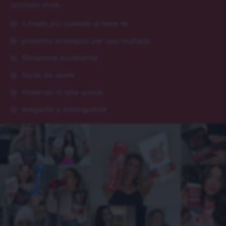
acciaio inox.
il modo più comodo di bere te
prodotto ecologico per uso multiplo
filtrazione eccellente
facile da usare
materiali di alta qualià
elegante e distinguibile