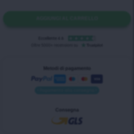
AGGIUNGI AL CARRELLO
Metodi di pagamento
• Pagamento alla consegna •
Consegna