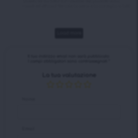
Questo kit ha tutto! Ed i risultati dei prodotti sono
rapidi ed efficaci! Ne vale la pena e lo consiglio a tutti!
Load more
Il tuo indirizzo email non sarà pubblicato.
I campi obbligatori sono contrassegnati
*
La tua valutazione
Nome
Email