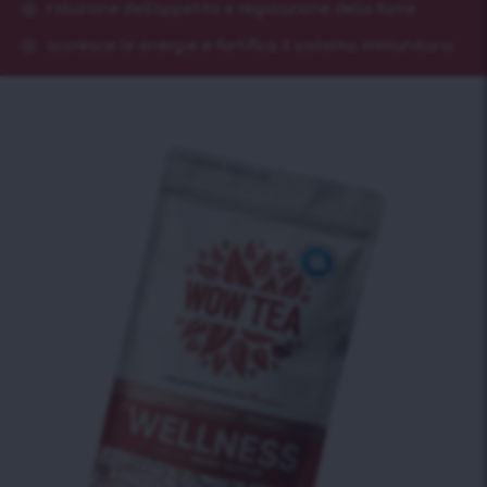
riduzione dell'appetito e regolazione della fame
accresce le energie e fortifica il sistema immunitario