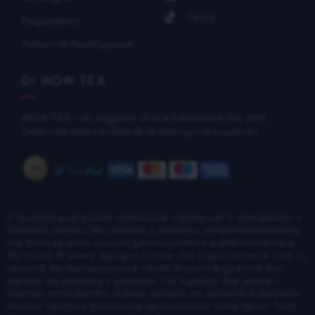
TikTok
Pagamento
Termini di Restituzione
DI WOW TEA
WOW TEA – un negozio di tè e benessere dal 2015.
Dedicato alla vendita di tè biologici e supercibi.
Il risultato può essere individuale. I motivi per il sovrappeso o
l’obesità variano da persona a persona, indipendentemente
dal fatto se sono causati geneticamente o dall’ambiente e
dal modo di vivere. Bisogna notare che l’assunzione di cibo, la
velocità del metabolismo e i livelli di sport e gli sforzi fisici
variano da persona a persona. Ciò significa che anche i
risultati della perdita di peso variano da persona a persona.
Nessun risultato individuale va analizzato come tipico. Tutti