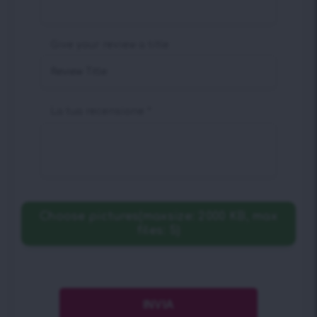
Give your review a title
La tua recensione
*
Choose pictures(maxsize: 2000 KB, max
files: 5)