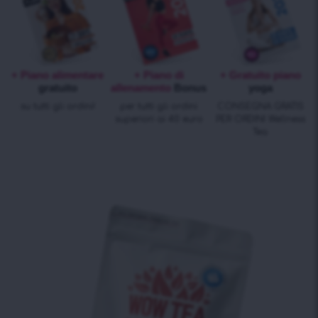
+ Piano alimentare
+ Piano di
+ Gratuito piano
gratuito
allenamento
Bonus
yoga
su tutti gli ordini!
per tutti gli ordini
CONSEGNA GRATIS
superiori ai 40 euro
PER ORDINI Wellness
Tea