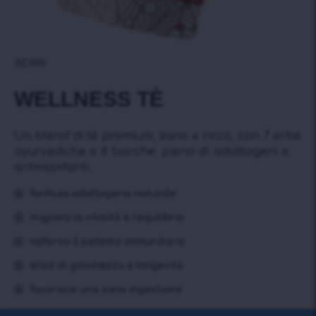
BERRY
WELLNESS TÈ
Un blend di tè premium, sano e ricco, con 7 erbe
ayurvediche e 4 bacche, pieno di adattogeni e
antiossidanti.
formula adattogena naturale
migliora la vitalità e l'equilibrio
rafforza il sistema immunitario
elisir di giovinezza e longevità
favorisce una sana digestione