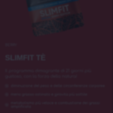
BERRY
SLIMFIT TÈ
Il programma dimagrante di 21 giorni più
gustoso, con la forza della natura!
diminuzione del peso e delle circonferenze corporee
meno grasso ostinato e girovita più sottile
metabolismo più veloce e combustione dei grassi
amplificata