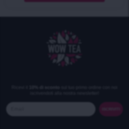
Ricevi il
10% di sconto
sul tuo primo ordine con noi
iscrivendoti alla nostra newsletter!
Email
ISCRIVITI