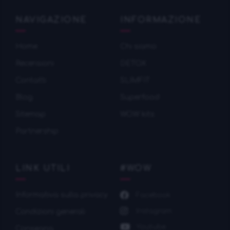
NAVIGAZIONE
INFORMAZIONE
Home
Chi siamo
Recensioni
DETOX
Contatti
SLIMFIT
Blog
Superfood
Sitemap
WOW kits
Partnership
LINK UTILI
#WOW
Informativa sulla privacy
Facebook
Instagram
Condizioni generali
Youtube
Consegna