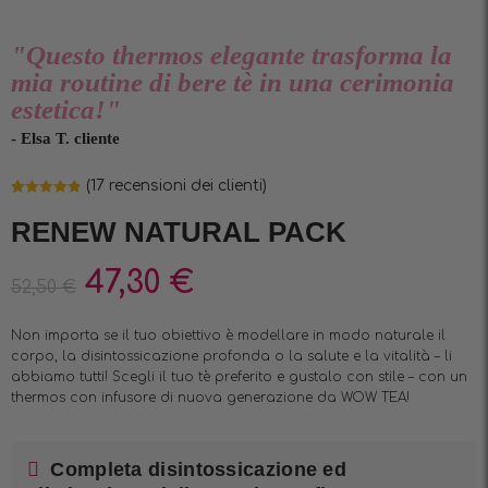
"Questo thermos elegante trasforma la
mia routine di bere tè in una cerimonia
estetica!"
- Elsa T. cliente
(
17
recensioni dei clienti)
Valutato
17
4.88
su 5 su
RENEW NATURAL PACK
base di
recensioni
47,30
€
52,50
€
Non importa se il tuo obiettivo è modellare in modo naturale il
corpo, la disintossicazione profonda o la salute e la vitalità – li
abbiamo tutti! Scegli il tuo tè preferito e gustalo con stile – con un
thermos con infusore di nuova generazione da WOW TEA!
Completa disintossicazione ed