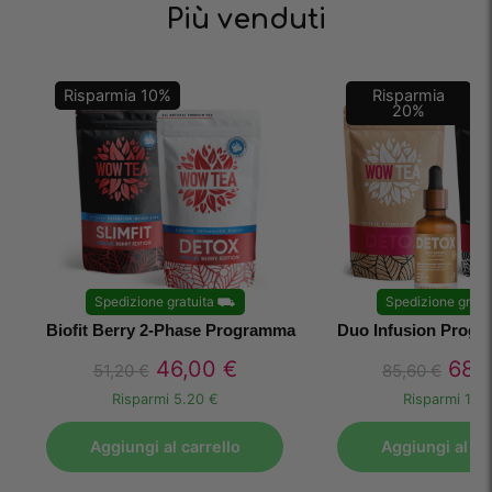
Più venduti
Risparmia
10
%
Risparmia
20
%
Spedizione gratuita
⛟
Spedizione gratu
Biofit Berry 2-Phase Programma
Duo Infusion Progra
46,00
€
68,
51,20
€
85,60
€
Risparmi
5.20 €
Risparmi
17.1
Aggiungi al carrello
Aggiungi al ca