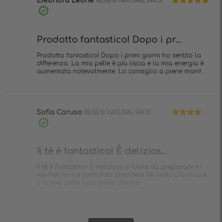
Eleonora Leone
RENEW NATURAL PACK
Valutato
5
Acquisto
su 5
verificato
Prodotto fantastico! Dopo i pr...
Prodotto fantastico! Dopo i primi giorni ho sentito la
differenza. La mia pelle è più liscia e la mia energia è
aumentata notevolmente. Lo consiglio a piene mani!
Sofia Caruso
RENEW NATURAL PACK
Valutato
4
Acquisto
su 5
verificato
Il tè è fantastico! È delizios...
Il tè è fantastico! È delizioso e facile da preparare e i
risultati non si sono fatti attendere. Mi sento più vivace
e la mia pelle è più bella che mai.