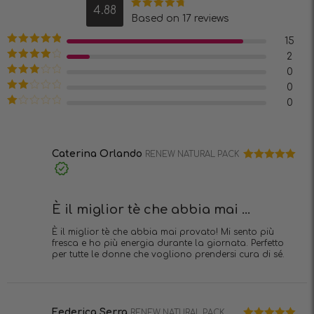
4.88
Valutato
4.88
Based on 17 reviews
su 5
15
Valutato
5
2
su 5
Valutato
4
0
su 5
Valutato
0
3
su 5
Valutato
0
2
Valutato
su
1
5
su
5
Caterina Orlando
RENEW NATURAL PACK
Valutato
5
Acquisto
su 5
verificato
È il miglior tè che abbia mai ...
È il miglior tè che abbia mai provato! Mi sento più
fresca e ho più energia durante la giornata. Perfetto
per tutte le donne che vogliono prendersi cura di sé.
Federica Serra
RENEW NATURAL PACK