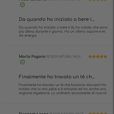
Valutato
5
Acquisto
su 5
verificato
Da quando ho iniziato a bere i...
Da quando ho iniziato a bere il tè, ho notato che sono
più attiva durante il giorno. Ha un ottimo sapore e mi
dà energia.
Marta Pagano
RENEW NATURAL PACK
Valutato
5
Acquisto
su 5
verificato
Finalmente ho trovato un tè ch...
Finalmente ho trovato un tè che funziona davvero! Ho
notato che la mia pelle si è schiarita ed ho anche una
migliore digestione. Lo ordinerò sicuramente di nuovo!