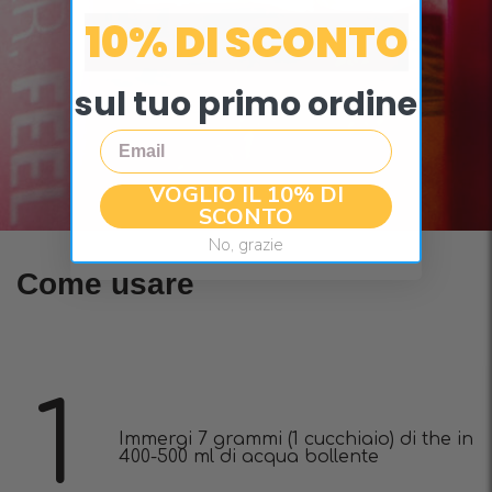
10% DI SCONTO
sul tuo primo ordine
Email
VOGLIO IL 10% DI
SCONTO
No, grazie
Come usare
1
Immergi 7 grammi (1 cucchiaio) di the in
400-500 ml di acqua bollente