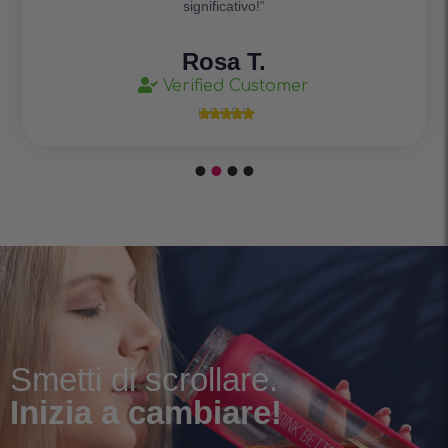
significativo!”
Rosa T.
Verified Customer





Smetti di scrollare.
Inizia a cambiare!