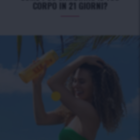
CORPO IN 21 GIORNI?