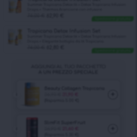
Summer Tropicana Detox tè + Detox Tropicana Infusion
Drops + Thermos Arancione con infusore
74,00
€
62,90
€
Spedizione gratuita
Tropicana Detox Infusion Set
Summer Tropicana Detox tè + Detox Tropicana Infusion
Drops + Elegante bottiglia da tè Tropicana
74,00
€
62,80
€
Spedizione gratuita