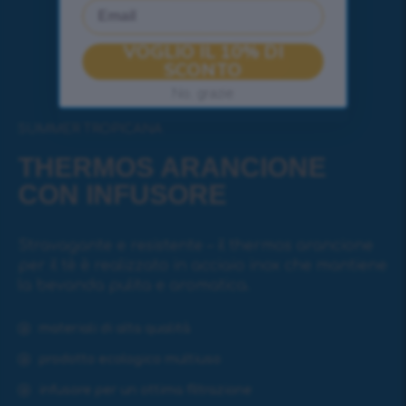
Email
VOGLIO IL 10% DI
SCONTO
No, grazie
SUMMER TROPICANA
THERMOS ARANCIONE
CON INFUSORE
Stravagante e resistente – il thermos arancione
per il tè è realizzato in acciaio inox che mantiene
la bevanda pulita e aromatica.
materiali di alta qualità
prodotto ecologico multiuso
infusore per un ottima filtrazione