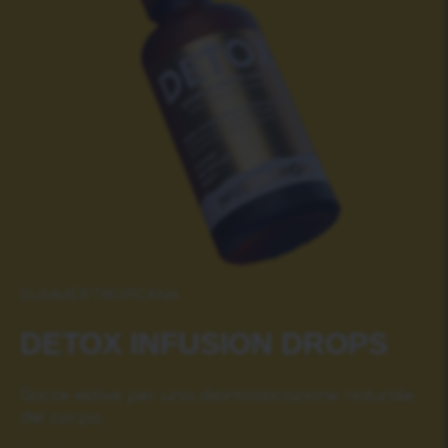
SUMMER TROPICANA
DETOX INFUSIОN DROPS
Gocce estive per una disintossicazione naturale
del corpo.