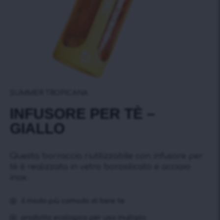
SUMMER TROPICANA
INFUSORE PER TÈ –
GIALLO
Questa borraccia riutilizzabile con infusore per
tè è realizzata in vetro borosilicato e acciaio
inox.
il modo più comodo di bere te
prodotto ecologico per uso multiplo