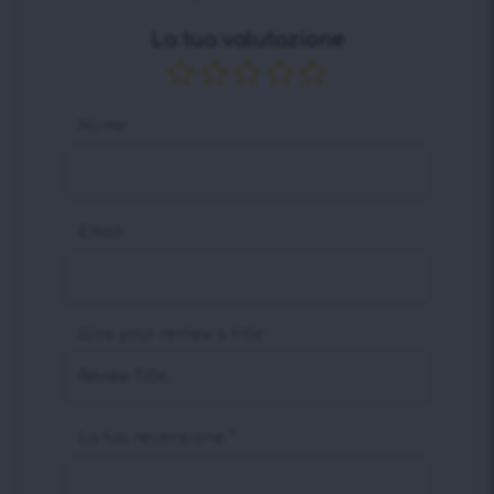
La tua valutazione
Nome
Email
Give your review a title
La tua recensione
*