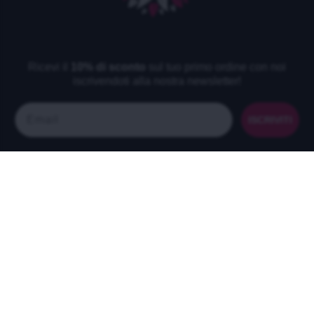
Ricevi il
10% di sconto
sul tuo primo ordine con noi
iscrivendoti alla nostra newsletter!
Email
ISCRIVITI
NAVIGAZIONE
INFORMAZIONE
Home
Chi siamo
Recensioni
DETOX
Contatti
SLIMFIT
Blog
Superfood