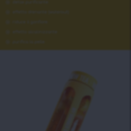
detox purificante
effetto drenante (waterout)
riduce il gonfiore
effetto alcalinizzante
purifica la pelle