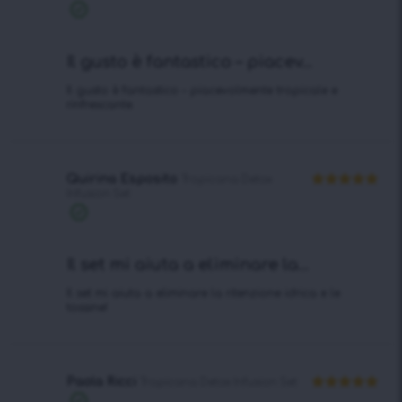
su 5
Acquisto
verificato
Il gusto è fantastico – piacev...
Il gusto è fantastico – piacevolmente tropicale e
rinfrescante.
Quirina Esposito
Tropicana Detox
Infusion Set
Valutato
5
su 5
Acquisto
verificato
Il set mi aiuta a eliminare la...
Il set mi aiuta a eliminare la ritenzione idrica e le
tossine!
Paola Ricci
Tropicana Detox Infusion Set
Valutato
5
Acquisto