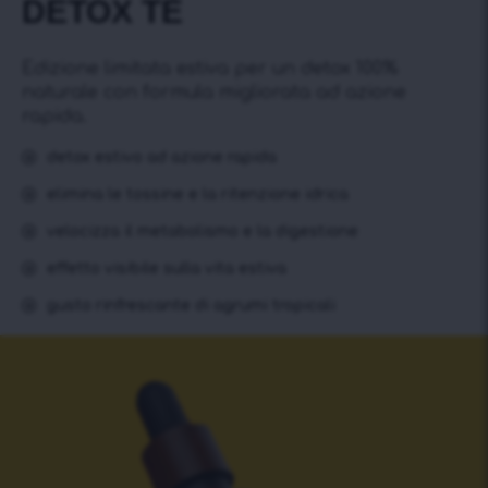
DETOX TÈ
Edizione limitata estiva per un detox 100%
naturale con formula migliorata ad azione
rapida.
detox estivo ad azione rapida
elimina le tossine e la ritenzione idrica
velocizza il metabolismo e la digestione
effetto visibile sulla vita estiva
gusto rinfrescante di agrumi tropicali