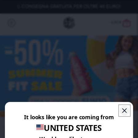
CONSEGNA GRATUITA PER OLTRE 40 EURO!
0,00
€
0
RISPARMIA 15%