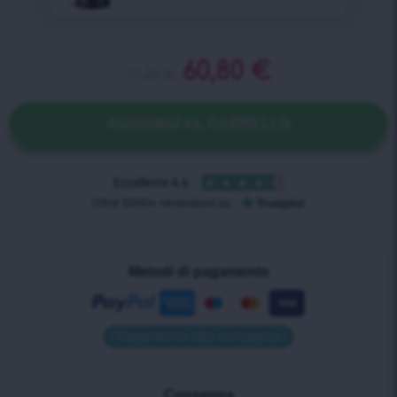
60,80
€
71,70
€
AGGIUNGI AL CARRELLO
Metodi di pagamento
• Pagamento alla consegna •
Consegna