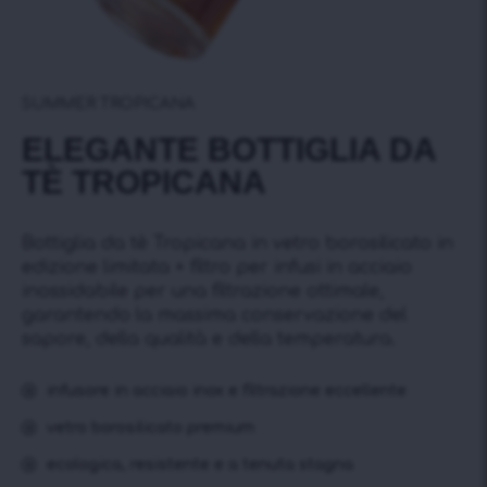
SUMMER TROPICANA
ELEGANTE BOTTIGLIA DA
TÈ TROPICANA
Bottiglia da tè Tropicana in vetro borosilicato in
edizione limitata + filtro per infusi in acciaio
inossidabile per una filtrazione ottimale,
garantendo la massima conservazione del
sapore, della qualità e della temperatura.
infusore in acciaio inox e filtrazione eccellente
vetro borosilicato premium
ecologica, resistente e a tenuta stagna