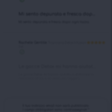
su 5
verificato
Mi sento depurata e fresca dop...
Mi sento depurata e fresca dopo ogni tazza.
Rachele Gentile
Tropicana Detox Infusion
Set
Valutato
5
su 5
Acquisto
verificato
Le gocce Detox mi hanno aiutat...
Le gocce Detox mi hanno aiutata a eliminare la
ritenzione idrica e mi sento più leggera.
Il tuo indirizzo email non sarà pubblicato.
I campi obbligatori sono contrassegnati
*