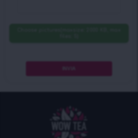
Choose pictures(maxsize: 2000 KB, max
files: 5)