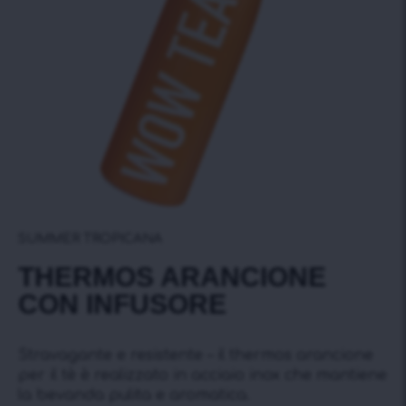
SUMMER TROPICANA
THERMOS ARANCIONE
CON INFUSORE
Stravagante e resistente – il thermos arancione
per il tè è realizzato in acciaio inox che mantiene
la bevanda pulita e aromatica.