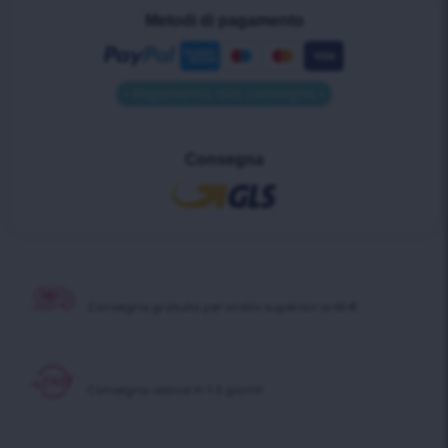
Metodi di pagamento
• Pagamento alla consegna •
Consegna
Consegna gratuita per ordini superiori ai 40 €
Consegna veloce in 1-3 giorni!