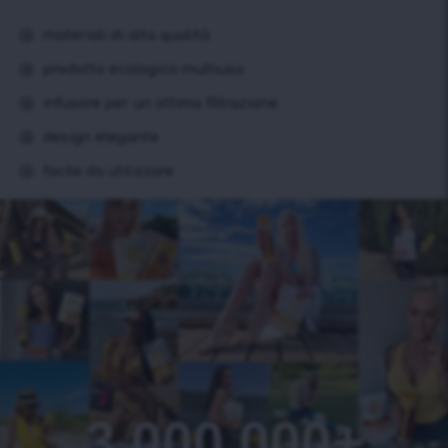
materiali di alta qualità
prodotto ecologico multiuso
infusore per un ottima filtrazione
design elegante
facile da utilizzare
3 000 000+