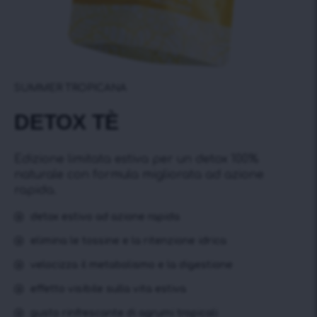
SUMMER TROPICANA
DETOX TÈ
Edizione limitata estiva per un detox 100%
naturale con formula migliorata ad azione
rapida.
detox estivo ad azione rapida
elimina le tossine e la ritenzione idrica
velocizza il metabolismo e la digestione
effetto visibile sulla vita estiva
gusto rinfrescante di agrumi tropicali