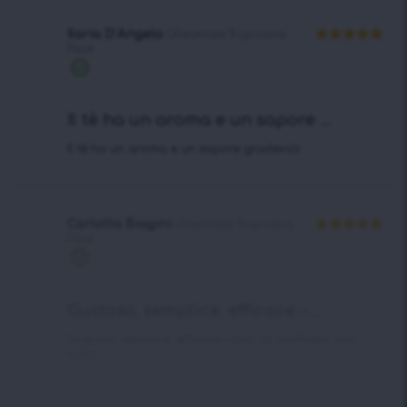
Ilaria D’Angelo
Ulteamate Tropicana
Pack
Valutato
5
su 5
Acquisto
verificato
Il tè ha un aroma e un sapore ...
Il tè ha un aroma e un sapore gradevoli.
Carlotta Biagini
Ulteamate Tropicana
Pack
Valutato
5
su 5
Acquisto
verificato
Gustoso, semplice, efficace – ...
Gustoso, semplice, efficace – non lo cambierei con
nulla.