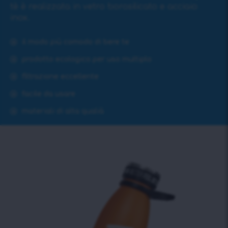
tè è realizzata in vetro borosilicato e acciaio
inox.
il modo più comodo di bere te
prodotto ecologico per uso multiplo
filtrazione eccellente
facile da usare
materiali di alta qualià