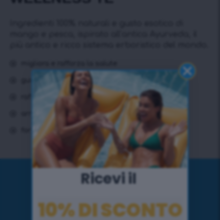
Ingredienti 100% naturali e gusto esotico di
mango e pesca, ispirato all’antica Ayurveda, il
più antico e ricco sistema erboristico del mondo.
migliora e rafforza la salute
gusto esotetico di mango e pesca
rafforza naturalmente il sistema immunitario
arricchito con erbe ayurvediche
forte effetto anti-stress
Ricevi il ​
10% DI SCONTO