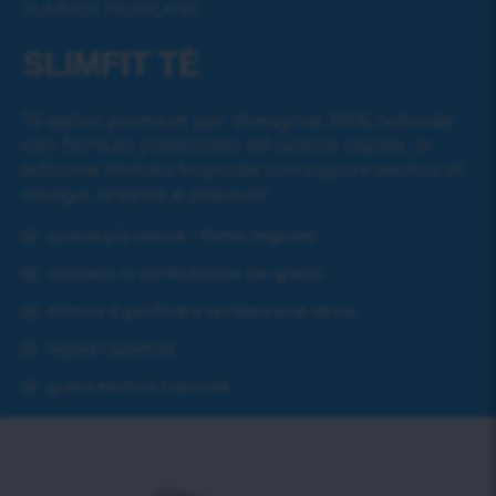
SUMMER TROPICANA
SLIMFIT TÈ
Tè estivo premium per dimagrire 100% naturale
con formula potenziata ad azione rapida, in
edizione limitata tropicale con sapore esotico di
mango, ananas e papaya!
azione più veloce - forma migliore
accelera la combustione dei grassi
elimina il gonfiore e la ritenzione idrica
regola l'appetito
gusto esotico tropicale