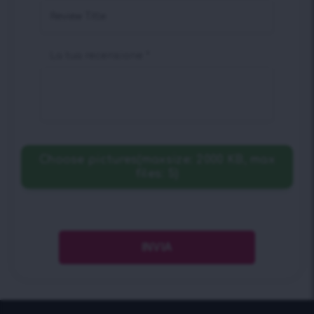
La tua recensione
*
Choose pictures(maxsize: 2000 KB, max
files: 5)