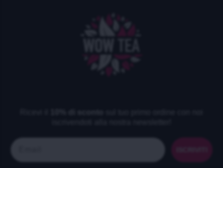
Ricevi il
10% di sconto
sul tuo primo ordine con noi
iscrivendoti alla nostra newsletter!
Email
ISCRIVITI
NAVIGAZIONE
INFORMAZIONE