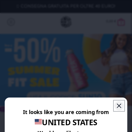
CONSEGNA GRATUITA PER OLTRE 40 EURO!
0,00
€
0
RISPARMIA 20%