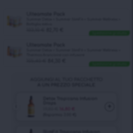
Ulteamate Pack
Summer Detox + Summer SlimFit + Summer Wellness +
Bottiglia estiva
103,10
€
82,70
€
Spedizione gratuita
Ulteamate Pack
Summer Detox + Summer SlimFit + Summer Wellness +
Thermos Arancione con infusore
105,40
€
84,30
€
Spedizione gratuita