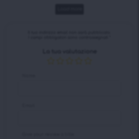
Load more
Il tuo indirizzo email non sarà pubblicato.
I campi obbligatori sono contrassegnati
*
La tua valutazione
Nome
Email
Give your review a title