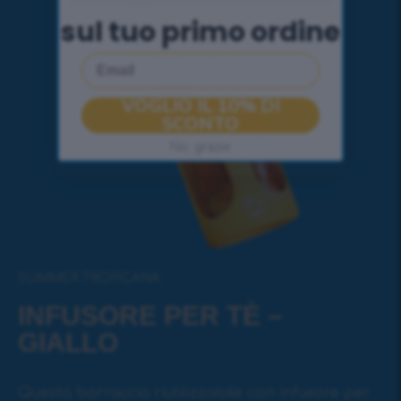
sul tuo primo ordine
Email
VOGLIO IL 10% DI
SCONTO
No, grazie
SUMMER TROPICANA
INFUSORE PER TÈ –
GIALLO
Questa borraccia riutilizzabile con infusore per