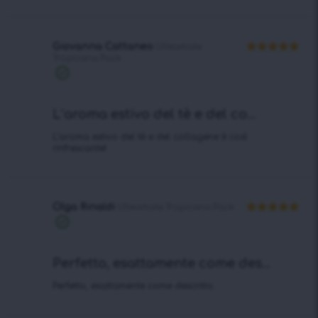
Giovanna Cattaneo
Ulteamate
Tropicana Pack
Valutato
5
su 5
Acquisto
verificato
L’aroma estivo del tè e del co...
L’aroma estivo del tè e del collagene è così
rinfrescante!
Olga Rinaldi
Ulteamate Tropicana Pack
Valutato
5
Acquisto
su 5
verificato
Perfetto, esattamente come des...
Perfetto, esattamente come descritto.