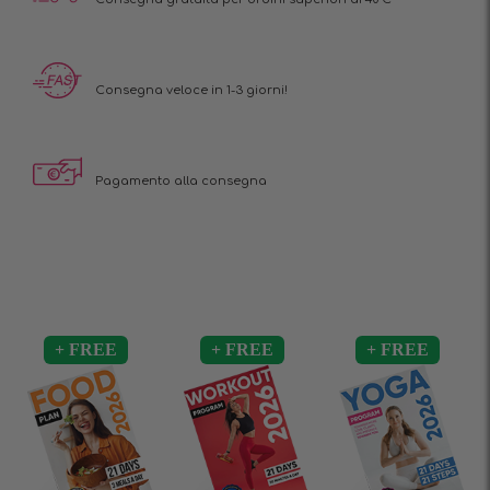
Consegna veloce in 1-3 giorni!
Pagamento alla consegna