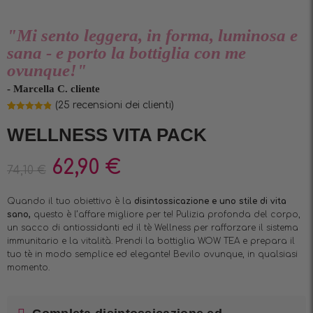
"Mi sento leggera, in forma, luminosa e
sana - e porto la bottiglia con me
ovunque!"
- Marcella C. cliente
(
25
recensioni dei clienti)
Valutato
25
4.84
su 5
WELLNESS VITA PACK
su base
di
recensioni
62,90
€
74,10
€
Quando il tuo obiettivo è la
disintossicazione e uno stile di vita
sano,
questo è l’affare migliore per te! Pulizia profonda del corpo,
un sacco di antiossidanti ed il tè Wellness per rafforzare il sistema
immunitario e la vitalità. Prendi la bottiglia WOW TEA e prepara il
tuo tè in modo semplice ed elegante! Bevilo ovunque, in qualsiasi
momento.