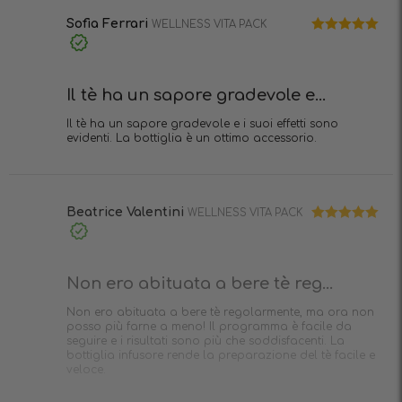
Sofia Ferrari
WELLNESS VITA PACK
Valutato
5
Acquisto
su 5
verificato
Il tè ha un sapore gradevole e...
Il tè ha un sapore gradevole e i suoi effetti sono
evidenti. La bottiglia è un ottimo accessorio.
Beatrice Valentini
WELLNESS VITA PACK
Valutato
5
Acquisto
su 5
verificato
Non ero abituata a bere tè reg...
Non ero abituata a bere tè regolarmente, ma ora non
posso più farne a meno! Il programma è facile da
seguire e i risultati sono più che soddisfacenti. La
bottiglia infusore rende la preparazione del tè facile e
veloce.