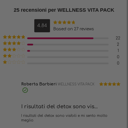
25 recensioni per
WELLNESS VITA PACK
4.84
Valutato
Based on 27 reviews
4.84
su 5
22
Valutato
5
2
su 5
Valutato
4
1
su 5
Valutato
0
3
su 5
Valutato
0
2
Valutato
su
1
5
su
5
Roberta Barbieri
WELLNESS VITA PACK
Valutato
5
Acquisto
su 5
verificato
I risultati del detox sono vis...
I risultati del detox sono visibili e mi sento molto
meglio.