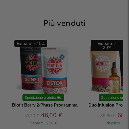
Più venduti
Risparmia
10
%
Risparmia
20
%
Spedizione gratuita
⛟
Spedizione gratu
Biofit Berry 2-Phase Programma
Duo Infusion Progra
46,00
€
68,
51,20
€
85,60
€
Risparmi
5.20 €
Risparmi
17.1