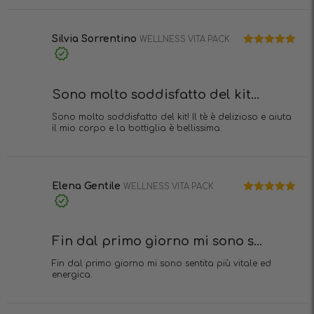
Silvia Sorrentino
WELLNESS VITA PACK
Valutato
5
Acquisto
su 5
verificato
Sono molto soddisfatto del kit...
Sono molto soddisfatto del kit! Il tè è delizioso e aiuta
il mio corpo e la bottiglia è bellissima.
Elena Gentile
WELLNESS VITA PACK
Valutato
5
Acquisto
su 5
verificato
Fin dal primo giorno mi sono s...
Fin dal primo giorno mi sono sentita più vitale ed
energica.