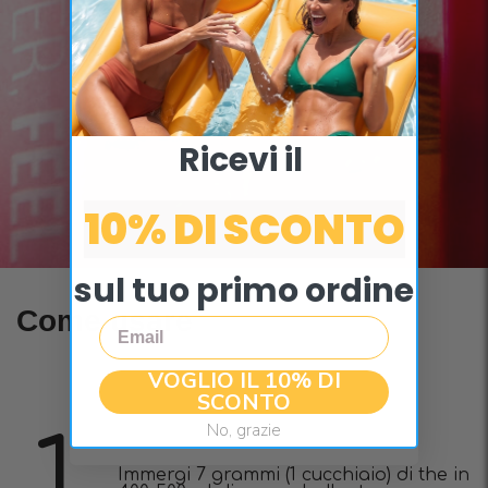
Ricevi il ​
10% DI SCONTO
sul tuo primo ordine
Come usare
Email
VOGLIO IL 10% DI
SCONTO
No, grazie
1
Immergi 7 grammi (1 cucchiaio) di the in