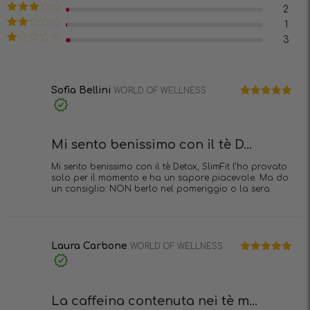
Valutato
4
2
su 5
Valutato
1
3
su 5
Valutato
3
2
Valutato
su
1
5
su
5
Sofia Bellini
WORLD OF WELLNESS
Valutato
5
Acquisto
su 5
verificato
Mi sento benissimo con il tè D...
Mi sento benissimo con il tè Detox, SlimFit l’ho provato
solo per il momento e ha un sapore piacevole. Ma do
un consiglio: NON berlo nel pomeriggio o la sera.
Laura Carbone
WORLD OF WELLNESS
Valutato
5
Acquisto
su 5
verificato
La caffeina contenuta nei tè m...