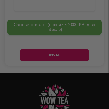
Choose pictures(maxsize: 2000 KB, max
files: 5)