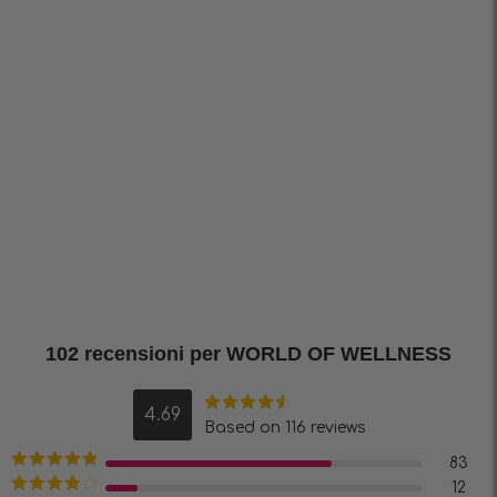
102 recensioni per
WORLD OF WELLNESS
4.69
Valutato
Based on 116 reviews
4.69
su 5
83
Valutato
5
12
su 5