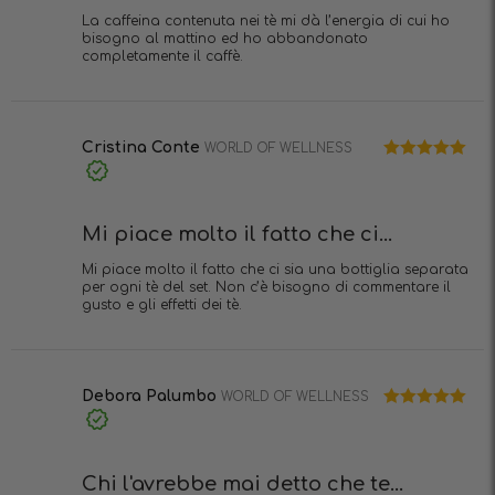
La caffeina contenuta nei tè mi dà l’energia di cui ho
bisogno al mattino ed ho abbandonato
completamente il caffè.
Cristina Conte
WORLD OF WELLNESS
Valutato
5
Acquisto
su 5
verificato
Mi piace molto il fatto che ci...
Mi piace molto il fatto che ci sia una bottiglia separata
per ogni tè del set. Non c’è bisogno di commentare il
gusto e gli effetti dei tè.
Debora Palumbo
WORLD OF WELLNESS
Valutato
5
Acquisto
su 5
verificato
Chi l'avrebbe mai detto che te...