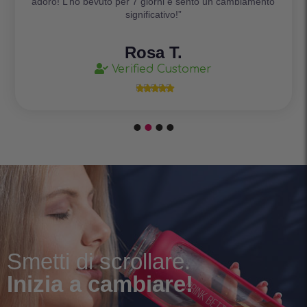
adoro! L’ho bevuto per 7 giorni e sento un cambiamento
significativo!”
Rosa T.
Verified Customer





Smetti di scrollare.
Inizia a cambiare!