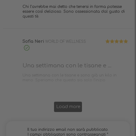
Chi l’avrebbe mai detto che tenersi in forma potesse
essere così delizioso. Sono ossessionata dal gusto di
questi tè.
Sofia Neri
WORLD OF WELLNESS
Valutato
5
Acquisto
su 5
verificato
Una settimana con le tisane e ...
Una settimana con le tisane e sono già un kilo in
meno. Speriamo che questo sia solo l’inizio.
Load more
Il tuo indirizzo email non sarà pubblicato.
I campi obbligatori sono contrassegnati
*