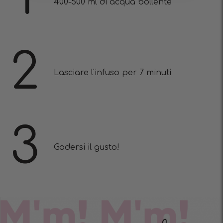
400-500 ml di acqua bollente
2
Lasciare l'infuso per 7 minuti
3
Godersi il gusto!