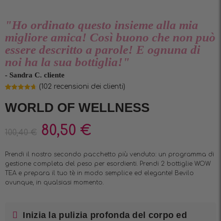
"Ho ordinato questo insieme alla mia
migliore amica! Così buono che non può
essere descritto a parole! E ognuna di
noi ha la sua bottiglia!"
- Sandra C. cliente
(
102
recensioni dei clienti)
Valutato
101
4.69
su 5
WORLD OF WELLNESS
su base
di
recensioni
80,50
€
100,40
€
Prendi il nostro secondo pacchetto più venduto: un programma di
gestione completa del peso per esordienti. Prendi 2 bottiglie WOW
TEA e prepara il tuo tè in modo semplice ed elegante! Bevilo
ovunque, in qualsiasi momento.
Inizia la pulizia profonda del corpo ed