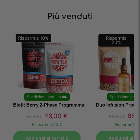
Più venduti
Risparmia
10
%
Risparmia
20
%
Spedizione gratuita
⛟
Spedizione gratu
Biofit Berry 2-Phase Programma
Duo Infusion Progra
46,00
€
68,
51,20
€
85,60
€
Risparmi
5.20 €
Risparmi
17.1
Aggiungi al carrello
Aggiungi al ca