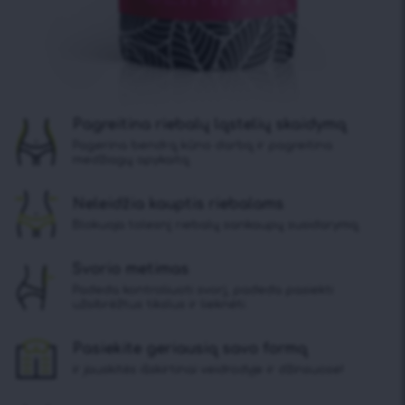
Pagreitina riebalų ląstelių skaidymą
Pagerina bendrą kūno darbą ir pagreitina
medžiagų apykaitą.
Neleidžia kauptis riebalams
Blokuoja tolesnį riebalų sankaupų susidarymą.
Svorio metimas
Padeda kontroliuoti svorį, padeda pasiekti
užsibrėžtus tikslus ir lieknėti.
Pasiekite geriausią savo formą
ir jauskitės išskirtinai veidrodyje ir džinsuose!