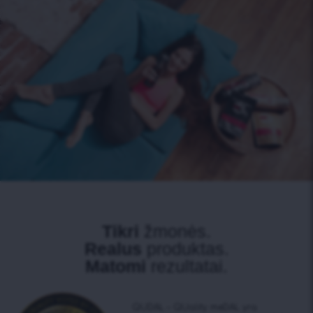
Tikri
žmonės.
Realus
produktas.
Matomi
rezultatai.
QUDAL – QUality meDAL yra