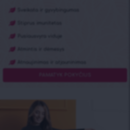
Sveikata ir gyvybingumas
Stiprus imunitetas
Pusiausvyra viduje
Atmintis ir dėmesys
Atnaujinimas ir atjauninimas
PAMATYK POKYČIUS