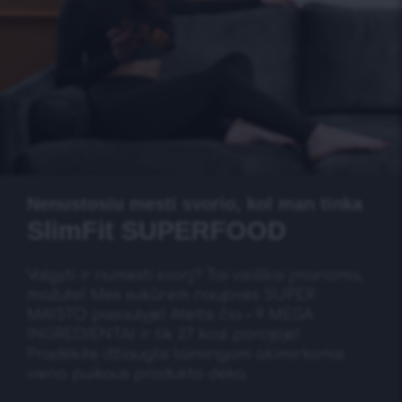
Nenustosiu mesti svorio, kol man tinka
SlimFit SUPERFOOD
Valgyti ir numesti svorį? Tai visiškai įmanoma,
mažute! Mes sukūrėm naujoves SUPER
MAISTO pasaulyje! Ateitis čia – 9 MEGA
INGREDIENTAI ir tik 27 kcal porcijoje!
Pradėkite džiaugtis laimingom akimirkomis
vieno puikaus produkto dėka.