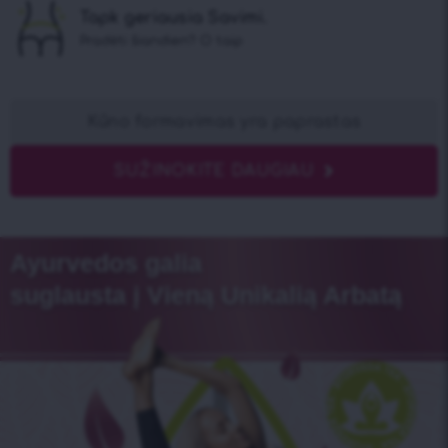
Tapk geriausia Savimi.
Pradėti šiandien? O taip
Kūno formavimas yra paprastas
SUŽINOKITE DAUGIAU
Ayurvedos galia
suglausta į Vieną Unikalią Arbatą