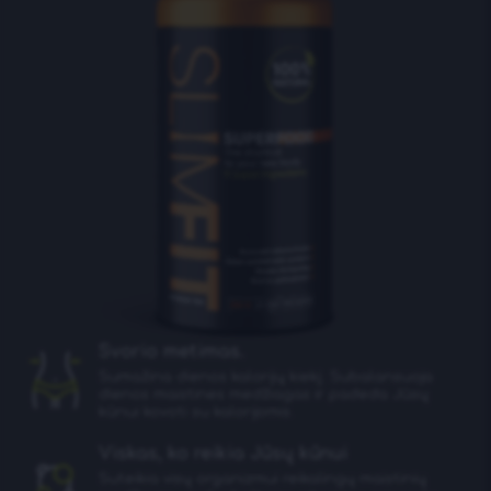
Svorio metimas.
Sumažina dienos kalorijų kiekį. Subalansuoja
dienos maistines medžiagas ir padeda Jūsų
kūnui kovoti su kalorijomis.
Viskas, ko reikia Jūsų kūnui
Suteikia visų organizmui reikalingų maistinių