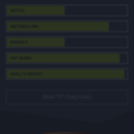
DETOX
METABOLISM
ENERGY
FAT BURN
HEALTH BOOST
SKAITYTI DAUGIAU