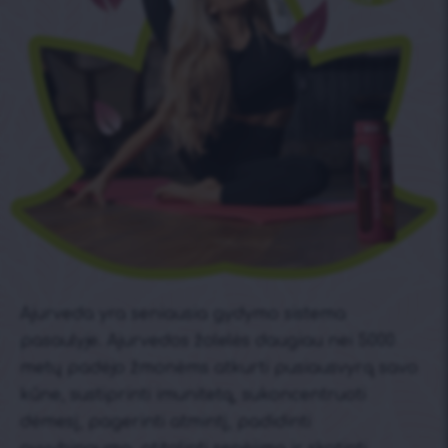
Ajurveda yra seniausia gydymo sistema
pasaulyje. Ajurvedos žolelės daugiau nei 5000
metų padėjo žmonėms atkurti pusiausvyrą savo
kūne, sustiprinti imunitetą, sukoncentruoti
dėmesį, pagerinti atmintį, padidinti