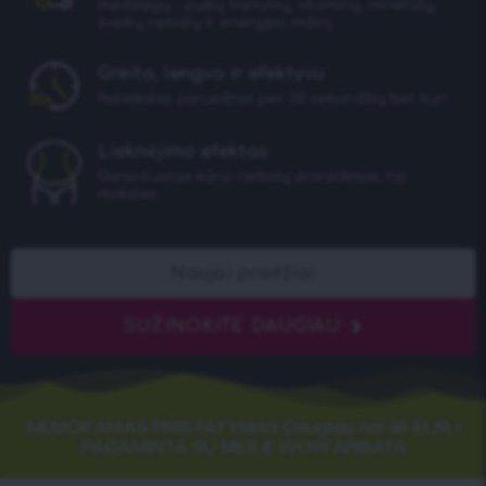
medžiagų - puikų baltymų, vitaminų, mineralų,
sveikų riebalų ir energijos mišinį.
Greita, lengva ir efektyvu
Patiekalas paruoštas per 30 sekundžių bet kur!
Lieknėjimo efektas
Garantuotas kūno riebalų praradimas, tai
mokslas
Naujai pradžiai
SUŽINOKITE DAUGIAU
NEMOKAMAS PRISTATYMAS Daugiau nei 40 EUR •
PAGAMINTA SU MEILE WOW ARBATA