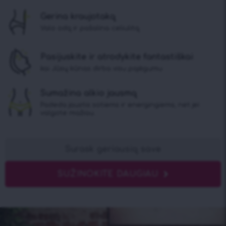
Gerina kraujotaką
Valo odą ir pašalina celiulitą.
Pasijuskite ir atrodykite fantastiškai
kai Jūsų kūnas dirba visu pajėgumu
Sumažina alkio jausmą
Padeda jaustis sotiems ir energingiems, net jei
valgote mažiau.
Surask geriausią save
SUŽINOKITE DAUGIAU