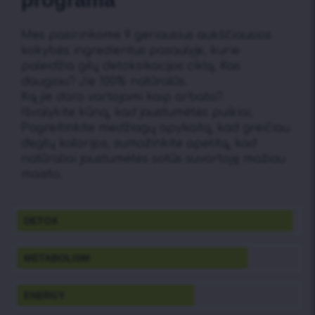
programa
Mes pasirinkome 9 geriausius aukščiausios
kokybės ingredientus pasaulyje, kurie
paleidžia gilų detoksikacijos ciklą. Kas
daugiau? Jie 100% natūralūs.
Ką jie daro vartojami kaip arbata?
Išvalykite kūną, kad jaustumėtės puikiai,
Pagreitinkite medžiagų apykaitą, kad greičiau
degtų kalorijos, sumažinkite apetitą, kad
natūraliai jaustumėtės sotūs suvartoję mažiau
maisto.
DETOX
METABOLISM
ENERGY