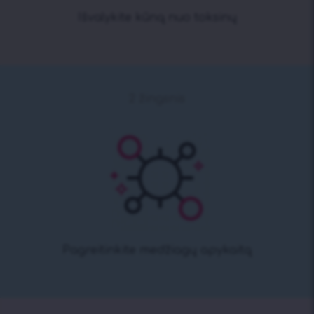
Išvalykite kūną nuo toksinų
2 žingsnis
Pagreitinkite medžiagų apykaitą