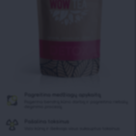
Pagreitina medžiagų apykaitą
Pagerina bendrą kūno darbą ir pagreitina riebalų
deginimo procesą.
Pašalina toksinus
Valo kūną ir išeikvoja visus sukauptus toksinus.