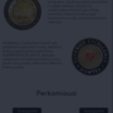
programa, apdovanojanti produktus
ir prekės ženklus, siūlančius
aukščiausią kokybės lygį rinkoje,
remiantis rinkos tyrimais pagal
tarptautiniu mastu pripažintus tyrimo
metodus.
Sertifikatas „Customers’ Friend“ yra
prestižinis tarptautinis mūsų išskirtinio
klientų aptarnavimo įvertinimas.
SUPERIOR EXCELLENCE statusas
suteikiamas tik toms įmonėms, kurios
įrodė savo patirtį užtikrinant išskirtinę
klientų patirtį.
Perkamiausi
Sutaupykite
Sutaupykite