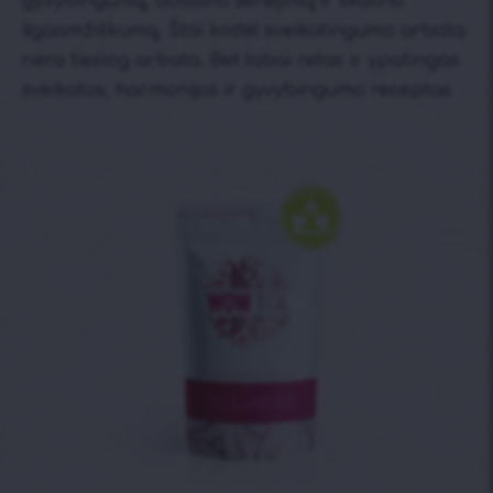
gyvybingumą, atitolinti senėjimą ir skatinti
ilgaamžiškumą. Štai kodėl sveikatingumo arbata
nėra tiesiog arbata. Bet labai retas ir ypatingas
sveikatos, harmonijos ir gyvybingumo receptas