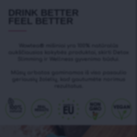
DRINK BETTER
FEEL BETTER
Wowtea® mišiniai yra 100% natūralūs
aukščiausios kokybės produktai, skirti Detox
Slimming ir Wellness gyvenimo būdui.
Mūsų arbatos gaminamos iš viso pasaulio
geriausių žolelių, kad gautumėte norimus
rezultatus.