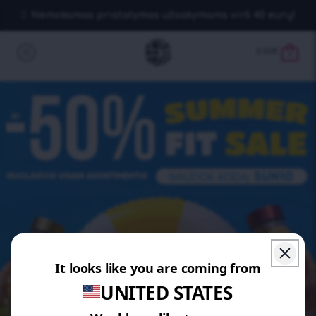
Nemokamas pristatymas užsakymams virš 40 eurų!
0.00
€
0