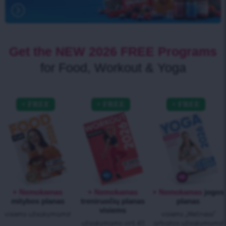
Get the NEW 2026 FREE Programs
for Food, Workout & Yoga
+ Nemokamas
+ Nemokamas
+ Nemokamas
jogos
mitybos planas
treniruočių planas
planas
visiems
visiems užsakymams!
visiems „Wellness“
užsakymams virš 40
arbatos užsakymams!