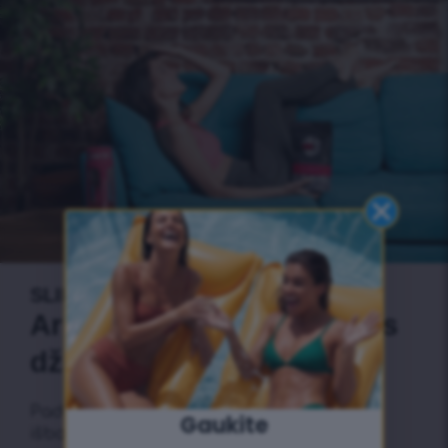
SLIMFIT riebalų deginimo arbata
Ar galite tilpti į savo senus
džinsus?
Padeda Jums visus metus. Mes siūlome
Gaukite
išbandyti mūsų naują arbatą, specialiai