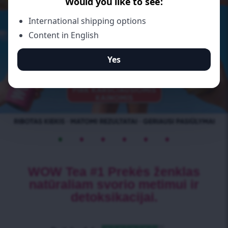
•
•
•
•
•
•
WOW Tea #1 Prekės ženklas
natūraliam svorio metimui ir
detoksikacijai.