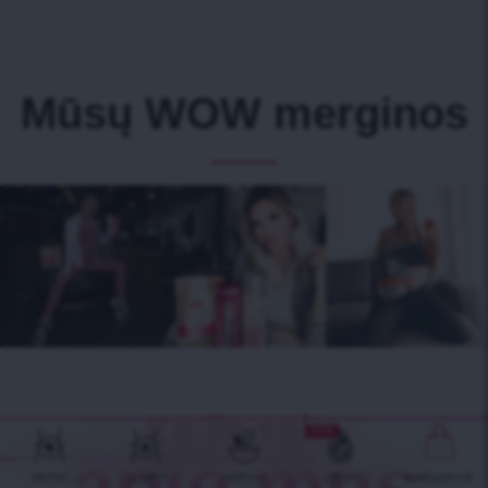
Mūsų WOW merginos
Ką jie sako
NEW
apie mus
DETOX
SLIMFIT
MATCHA
DROPS
PARDUOTUVĖ