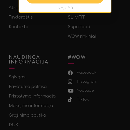
Ne, ačiū
Atsiliepimai
DETOX
Tinklaraštis
SLIMFIT
Kontaktai
Superfood
WOW rinkiniaii
NAUDINGA
#WOW
INFORMACIJA
Facebook
Sąlygos
Instagram
Privatumo politika
Youtube
Pristatymo informacija
TikTok
Mokėjimo informacija
Grąžinimo politika
DUK