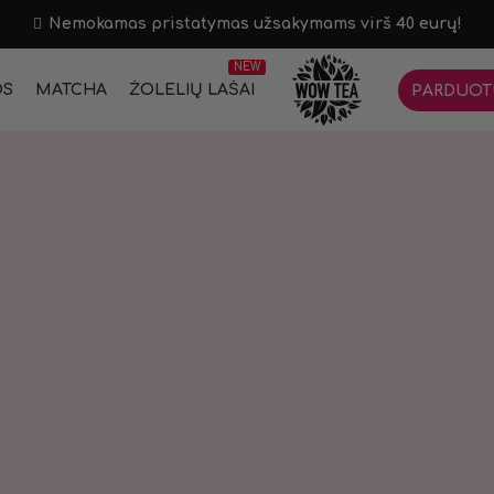
Nemokamas pristatymas užsakymams virš 40 eurų!
NEW
OS
MATCHA
ŽOLELIŲ LAŠAI
PARDUOT