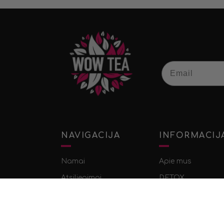
Email
NAVIGACIJA
INFORMACIJ
Namai
Apie mus
Atsiliepimai
DETOX
Tinklaraštis
SLIMFIT
Kontaktai
Superfood