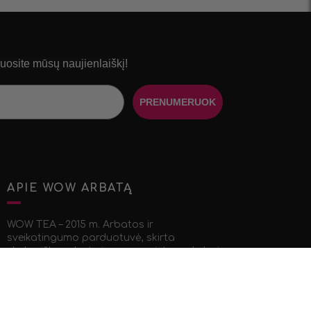
osite mūsų naujienlaiškį!
PRENUMERUOK
APIE WOW ARBATĄ
WOW TEA – 2015 m. Arbatos ir
sveikatingumo parduotuvė, skirta
ekologiškų arbatų ir supermaisto prekybai.