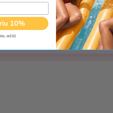
riu 10%
Ne, ačiū