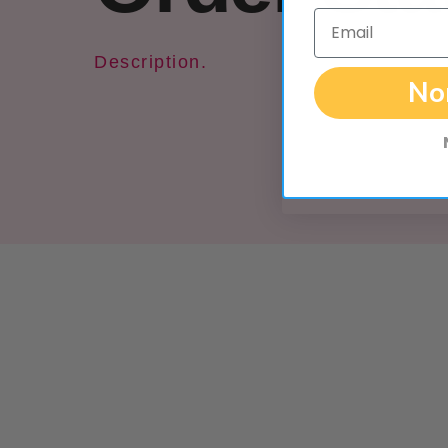
Email
Description.
No