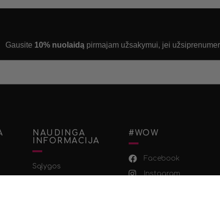
Gausite
10% nuolaidą
pirmajam užsakymui, jei užsiprenumeru
A
NAUDINGA
#WOW
INFORMACIJA
Facebook
Sąlygos
Instagram
Privatumo politika
Youtube
Pristatymo informacija
TikTok
Mokėjimo informacija