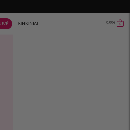
0.00
€
RINKINIAI
UVĖ
0