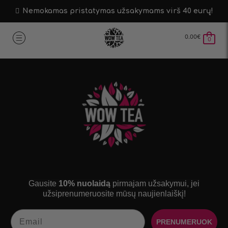
Nemokamas pristatymas užsakymams virš 40 eurų!
0.00
€
0
Gausite
10% nuolaidą
pirmajam užsakymui, jei
užsiprenumeruosite mūsų naujienlaiškį!
Email
PRENUMERUOK