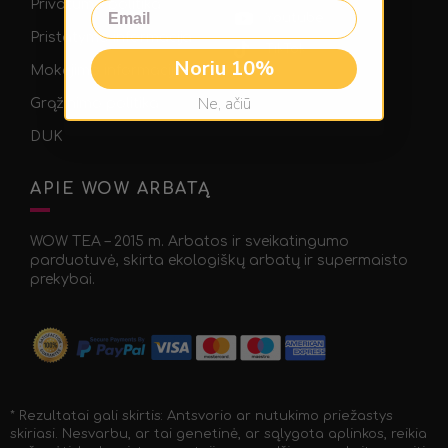
Privatumo politika
Email
Youtube
Pristatymo informacija
TikTok
Noriu 10%
Mokėjimo informacija
Ne, ačiū
Grąžinimo politika
DUK
APIE WOW ARBATĄ
WOW TEA – 2015 m. Arbatos ir sveikatingumo
parduotuvė, skirta ekologiškų arbatų ir supermaisto
prekybai.
* Rezultatai gali skirtis: Antsvorio ar nutukimo priežastys
skiriasi. Nesvarbu, ar tai genetinė, ar sąlygota aplinkos, reikia