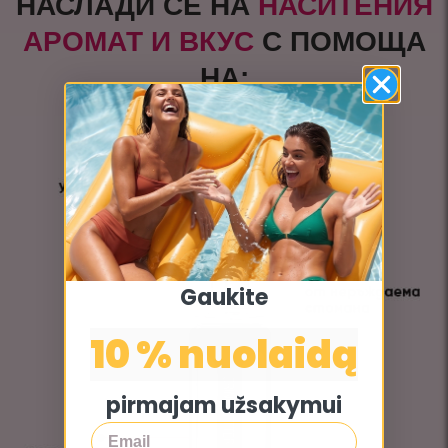
НАСЛАДИ СЕ НА
НАСИТЕНИЯ
АРОМАТ И ВКУС
С ПОМОЩА
НА:
Gaukite
10 % nuolaidą
pirmajam užsakymui
Email