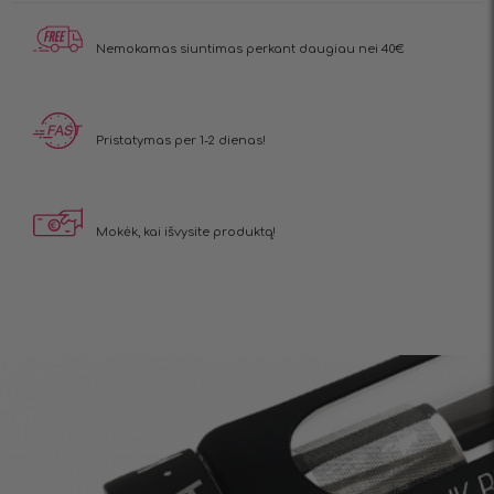
Nemokamas siuntimas
perkant daugiau nei 40€
Pristatymas
per 1-2 dienas!
Mokėk, kai
išvysite produktą!