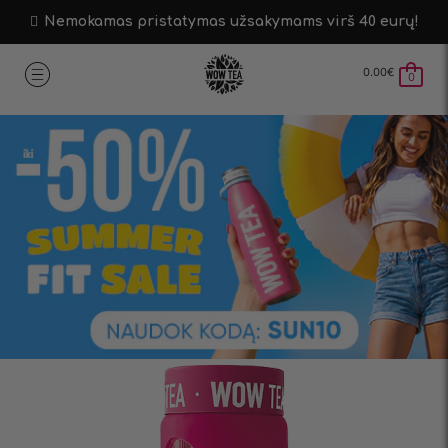
Nemokamas pristatymas užsakymams virš 40 eurų!
0.00
€
0