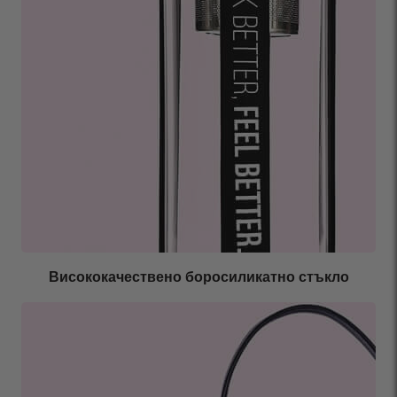
Висококачествено боросиликатно стъкло