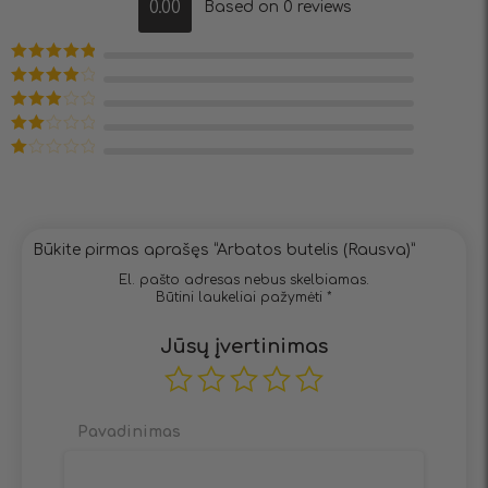
0.00
Based on 0 reviews
Įvertinimas:
5
iš 5
Įvertinimas:
4
iš 5
Įvertinimas:
3
iš 5
Įvertinimas:
2
iš
Įvertinimas:
5
1
iš
5
Būkite pirmas aprašęs “Arbatos butelis (Rausva)”
El. pašto adresas nebus skelbiamas.
Būtini laukeliai pažymėti
*
Jūsų įvertinimas
Pavadinimas