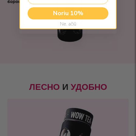
Noriu 10%
Ne, ačiū
ЛЕСНО
И
УДОБНО