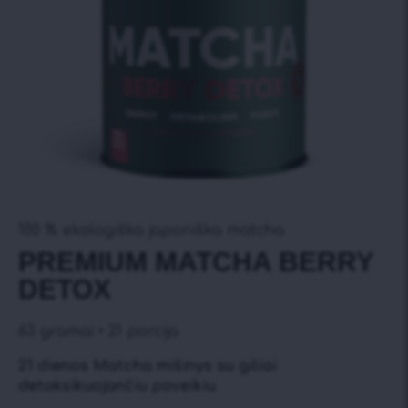
100 % ekologiška japoniška matcha
PREMIUM MATCHA BERRY
DETOX
63 gramai • 21 porcija
21 dienos Matcha mišinys su giliai
detoksikuojančiu poveikiu