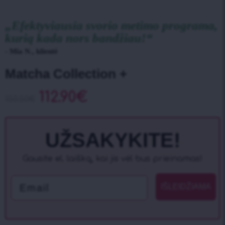
„Efektyviausia svorio metimo programa,
kurią kada nors bandžiau!“
- Mia N., klientė
Matcha Collection +
112.90
€
150.50
€
UŽSAKYKITE!
Gausite el. laišką, kai jis vėl bus prieinamas!
Email
IŠLEIDŽIAMA