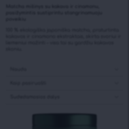
Matcha mišinys su kakava ir cinamonu,
pasižymintis sustiprintu stangrinamuoju
poveikiu
100 % ekologiška japoniška matcha, praturtinta
kakavos ir cinamono ekstraktais, skirta svoriui ir
liemeniui mažinti – visa tai su gardžiu kakavos
skoniu.
Nauda
Kaip pasiruošti
Sudedamosios dalys