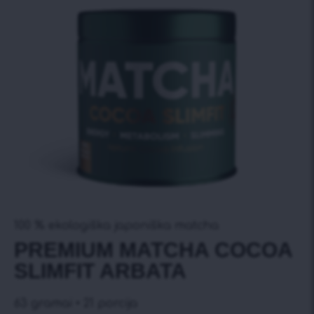
100 % ekologiška japoniška matcha
PREMIUM MATCHA COCOA
SLIMFIT ARBATA
63 gramai • 21 porcija