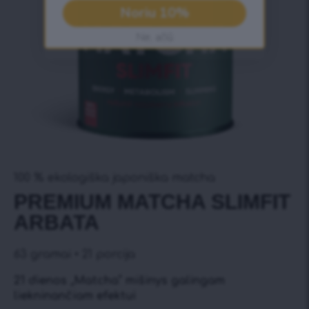
Noriu 10%
Ne, ačiū
100 % ekologiška japoniška matcha
PREMIUM MATCHA SLIMFIT
ARBATA
63 gramai • 21 porcija
21 dienos „Matcha“ mišinys galingam
liekninančiam efektui