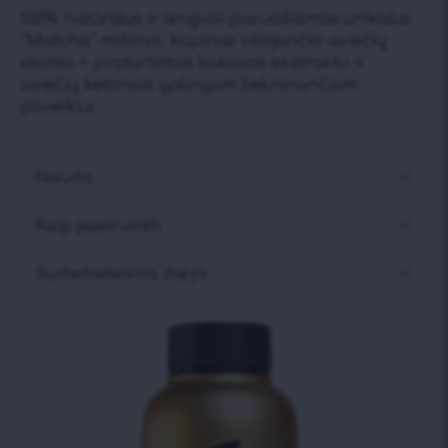
100% natūralus ir lengvai paruošiamas unikalus
“Matcha” mišinys, kupinas viliojančio aviečių
skonio + praturtintas kakavos ekstraktu ir
aviečių ketonais galingam liekninančiam
poveikiui
Nauda
Kaip pasiruošti
Sudedamosios dalys