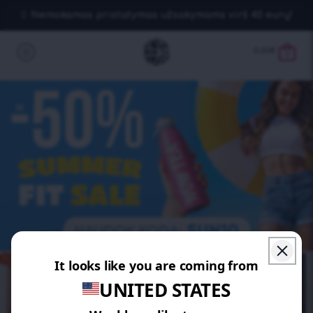
Nemokamas pristatymas užsakymams virš 40 eurų!
0.00
€
0
SUTAUPYKITE 25%