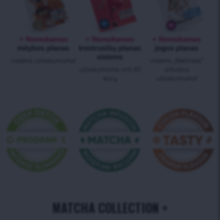
+ Nemokamas
+ Nemokamas
+ Nemokamas
mitybos planas
treniruočių planas
jogos planas
visiems
visiems užsakymams!
visiems „Wellness“
užsakymams virš 40
arbatos
eurų
užsakymams!
MATCHA COLLECTION +