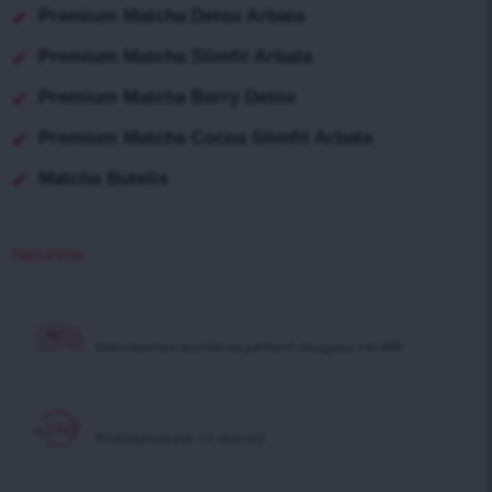
Premium Matcha Detox Arbata
Premium Matcha Slimfit Arbata
Premium Matcha Berry Detox
Premium Matcha Cocoa Slimfit Arbata
Matcha Butelis
Neturime
Nemokamas siuntimas
perkant daugiau nei 40€
Pristatymas
per 1-2 dienas!