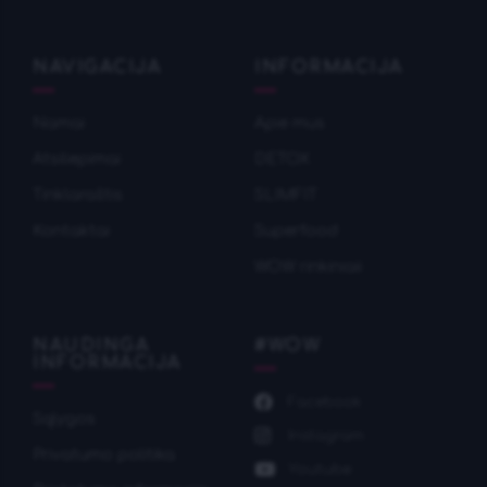
NAVIGACIJA
INFORMACIJA
Namai
Apie mus
Atsiliepimai
DETOX
Tinklaraštis
SLIMFIT
Kontaktai
Superfood
WOW rinkiniaii
NAUDINGA
#WOW
INFORMACIJA
Facebook
Sąlygos
Instagram
Privatumo politika
Youtube