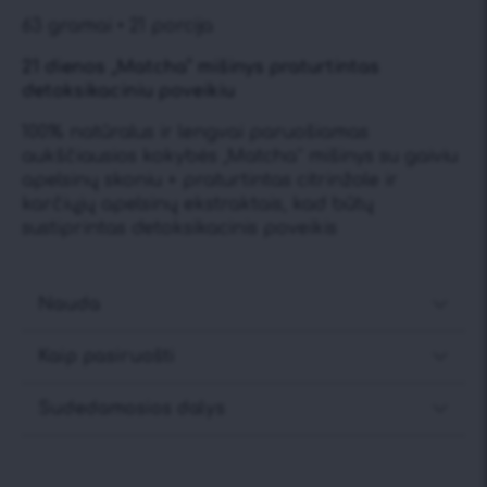
63 gramai • 21 porcija
21 dienos „Matcha“ mišinys praturtintas
detoksikaciniu poveikiu
100% natūralus ir lengvai paruošiamas
aukščiausios kokybės „Matcha“ mišinys su gaiviu
apelsinų skoniu + praturtintas citrinžole ir
karčiųjų apelsinų ekstraktais, kad būtų
sustiprintas detoksikacinis poveikis
Nauda
Kaip pasiruošti
Sudedamosios dalys