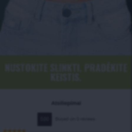
NUSTOKITE SLINKTI. PRADĖKITE
KEISTIS.
Atsiliepimai
0.00
Based on 0 reviews