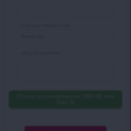
Give your review a title
Jūsų atsiliepimas
*
Choose pictures(maxsize: 2000 KB, max
files: 5)