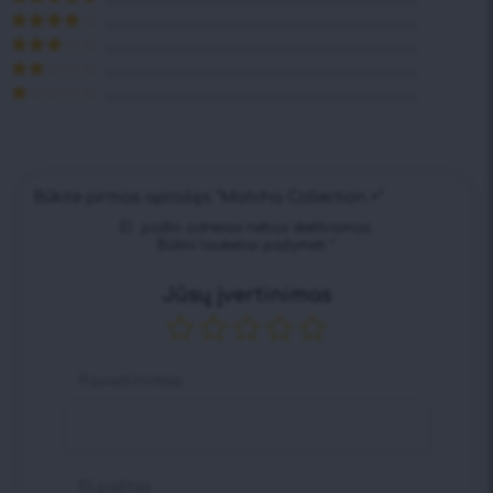
Įvertinimas:
5
iš 5
Įvertinimas:
4
iš 5
Įvertinimas:
3
iš 5
Įvertinimas:
2
iš
Įvertinimas:
5
1
iš
5
Būkite pirmas aprašęs “Matcha Collection +”
El. pašto adresas nebus skelbiamas.
Būtini laukeliai pažymėti
*
Jūsų įvertinimas
Pavadinimas
El.paštas