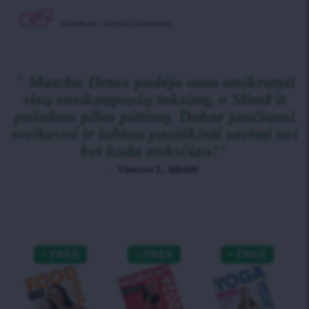
Mokėk, kai
išvysite produktą!
" Matcha Detox padėjo man atsikratyti
visų susikaupusių toksinų, o SlimFit
pašalino pilvo pūtimą. Dabar jaučiuosi
sveikesnė ir labiau pasitikinti savimi nei
bet kada anksčiau!"
- Vanessa I., klientė