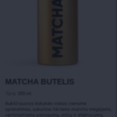
MATCHA BUTELIS
Tūris:
300 ml
Aukščiausios kokybės viskas viename
sprendimas, sukurtas tikriems matcha mėgėjams,
vertinantiems patogumą, stilių ir efektyvumą.