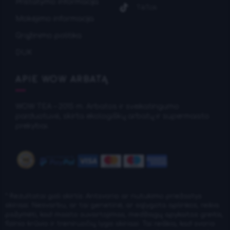
Pristatymo informacija
TikTok
Mokėjimo informacija
Grąžinimo politika
DUK
APIE WOW ARBATĄ
WOW TEA – 2015 m. Arbatos ir sveikatingumo
parduotuvė, skirta ekologiškų arbatų ir supermaisto
prekybai.
* Rezultatai gali skirtis: Antsvorio ar nutukimo priežastys
skiriasi. Nesvarbu, ar tai genetinė, ar sąlygota aplinkos, reikia
pažymėti, kad maisto suvartojimas, medžiagų apykaitos greitis,
fizinio krūvio ir treniruočių lygis skiriasi. Tai reiškia, kad svorio