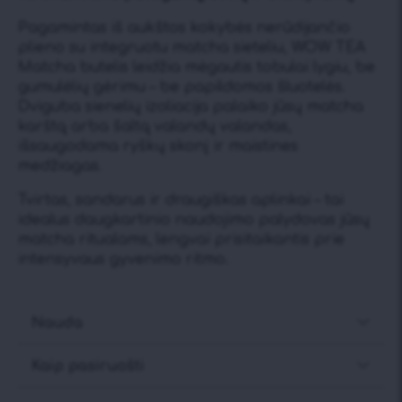
Pagamintas iš aukštos kokybės nerūdijančio
plieno su integruotu matcha sieteliu, WOW TEA
Matcha butelis leidžia mėgautis tobulai lygiu, be
gumulėlių gėrimu – be papildomos šluotelės.
Dviguba sienelių izoliacija palaiko jūsų matcha
karštą arba šaltą valandų valandas,
išsaugodama ryškų skonį ir maistines
medžiagas.
Tvirtas, sandarus ir draugiškas aplinkai – tai
idealus daugkartinio naudojimo palydovas jūsų
matcha ritualams, lengvai prisitaikantis prie
intensyvaus gyvenimo ritmo.
Nauda
Kaip pasiruošti