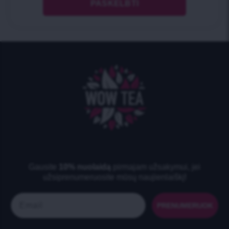
Gausite
10% nuolaidą
pirmajam užsakymui, jei
užsiprenumeruosite mūsų naujienlaiškį!
Email
PRENUMERUOK