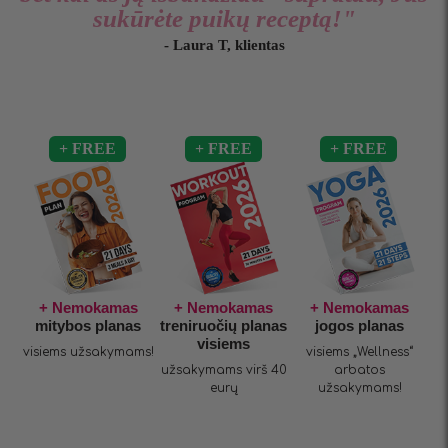
sukūrėte puikų receptą!"
- Laura T, klientas
+ Nemokamas
+ Nemokamas
+ Nemokamas
mitybos planas
treniruočių planas
jogos planas
visiems
visiems užsakymams!
visiems „Wellness“
užsakymams virš 40
arbatos
eurų
užsakymams!