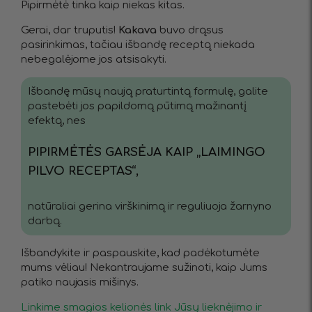
Pipirmėtė tinka kaip niekas kitas.
Gerai, dar truputis!
Kakava
buvo drąsus
pasirinkimas, tačiau išbandę receptą niekada
nebegalėjome jos atsisakyti.
Išbandę mūsų naują praturtintą formulę, galite
pastebėti jos papildomą pūtimą mažinantį
efektą, nes
PIPIRMĖTĖS GARSĖJA KAIP „LAIMINGO
PILVO RECEPTAS“,
natūraliai gerina virškinimą ir reguliuoja žarnyno
darbą.
Išbandykite ir paspauskite, kad padėkotumėte
mums vėliau! Nekantraujame sužinoti, kaip Jums
patiko naujasis mišinys.
Linkime smagios kelionės link Jūsų lieknėjimo ir