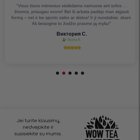
“Visus šiuos mėnesius sėdėdama namuose ant sofos …
žinoma, priaugau svorio! Bet ši arbata padėjo man atgauti
formą – net ir be sporto salės ar dietos! Ir ji nuostabiai. skani.
Aš tiesiogine to žodžio prasme ją myliu!”
Виктория С.
Rosita K.





Jei turite klausimų,
nedvejokite ir
susisiekite su mumis.