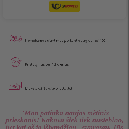
Nemokamas siuntimas
perkant daugiau nei 40€
Pristatymas
per 1-2 dienas!
Mokėk, kai
išvysite produktą!
"Man patinka naujas mėtinis
prieskonis! Kakava šiek tiek nustebino,
bet kai aš ją išbandžiau - supratau, Jūs