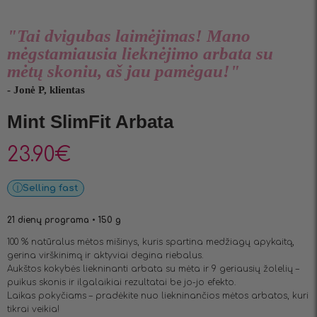
"Tai dvigubas laimėjimas! Mano
mėgstamiausia lieknėjimo arbata su
mėtų skoniu, aš jau pamėgau!"
- Jonė P, klientas
Mint SlimFit Arbata
23.90
€
Selling fast
21 dienų programa • 150 g
100 % natūralus mėtos mišinys, kuris spartina medžiagų apykaitą,
gerina virškinimą ir aktyviai degina riebalus.
Aukštos kokybės liekninanti arbata su mėta ir 9 geriausių žolelių –
puikus skonis ir ilgalaikiai rezultatai be jo-jo efekto.
Laikas pokyčiams – pradėkite nuo liekninančios mėtos arbatos, kuri
tikrai veikia!