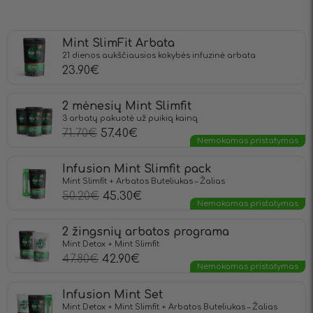
Mint SlimFit Arbata
21 dienos aukščiausios kokybės infuzinė arbata
23.90
€
2 mėnesių Mint Slimfit
3 arbatų pakuotė už puikią kainą
71.70
€
57.40
€
Nemokamas pristatymas
Infusion Mint Slimfit pack
Mint Slimfit + Arbatos Buteliukas – Žalias
50.20
€
45.30
€
Nemokamas pristatymas
2 žingsnių arbatos programa
Mint Detox + Mint Slimfit
47.80
€
42.90
€
Nemokamas pristatymas
Infusion Mint Set
Mint Detox + Mint Slimfit + Arbatos Buteliukas – Žalias