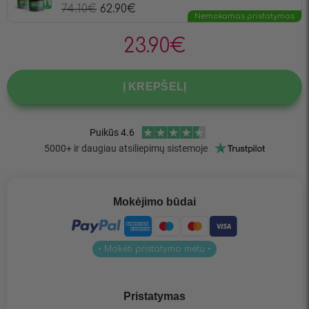
74.10
€
62.90
€
Nemokamas pristatymas
23.90
€
Į KREPŠELĮ
Mokėjimo būdai
• Mokėti pristatymo metu •
Pristatymas