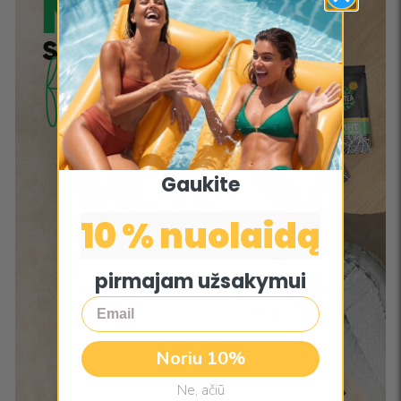
Gaukite
10 % nuolaidą
pirmajam užsakymui
Email
Noriu 10%
Ne, ačiū