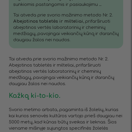
sunkiomis pastangomis ir pasiaukojimu …
Tai atveda prie svorio mažinimo metodo Nr. 2.
Abejotinos tabletės ir milteliai
, prifarširuoti
abejotinos vertės laboratorinių ir cheminių
medžiagų, pavojingai veikiančių kūną ir darančių
daugiau žalos nei naudos.
Tai atveda prie svorio mažinimo metodo Nr. 2.
Abejotinos tabletės ir milteliai, prifarširuoti
abejotinos vertės laboratorinių ir cheminių
medžiagų, pavojingai veikiančių kūną ir darančių
daugiau žalos nei naudos.
Kažką ki-to-kio.
Svorio metimo arbata, pagaminta iš žolelių, kurias
kai kurios senovės kultūros vartojo prieš daugiau nei
5000 metų, kad kūnas būtų sveikas ir lieknas. Šios
viename mišinyje sujungtos specifinės žolelės