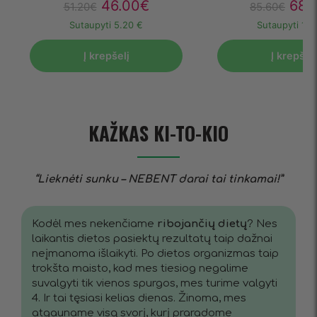
46.00
€
68.
51.20
€
85.60
€
Sutaupyti
5.20 €
Sutaupyti
17.
Į krepšelį
Į krepšelį
KAŽKAS KI-TO-KIO
“Lieknėti sunku – NEBENT darai tai tinkamai!”
Kodėl mes nekenčiame
ribojančių dietų
? Nes
laikantis dietos pasiektų rezultatų taip dažnai
neįmanoma išlaikyti. Po dietos organizmas taip
trokšta maisto, kad mes tiesiog negalime
suvalgyti tik vienos spurgos, mes turime valgyti
4. Ir tai tęsiasi kelias dienas. Žinoma, mes
atgauname visą svorį, kurį praradome