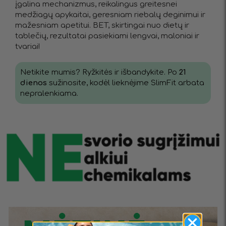
įgalina mechanizmus, reikalingus greitesnei
medžiagų apykaitai, geresniam riebalų deginimui ir
mažesniam apetitui. BET, skirtingai nuo dietų ir
tablečių, rezultatai pasiekiami lengvai, maloniai ir
tvariai!
Netikite mumis? Ryžkitės ir išbandykite. Po
21
dienos
sužinosite, kodėl lieknėjime SlimFit arbata
nepralenkiama.