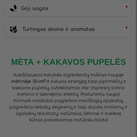
Goji uogos
Turtingas skonis ir aromatas
MĖTA + KAKAVOS PUPELĖS
Aukščiausios kokybės ingredientų mišinys naujoje
mėtinėje SlimFit
sukuria sinergiją tarp pipirmėčių ir
kakavos pupelių, suteikdamas dar stipresnį svorio
metimo ir lieknėjimo efektą. Praturtinta naujoji
formulė natūraliai pagreitina medžiagų apykaitą,
pagreitina riebalų deginimą ir taip duoda matomų ir
ilgalaikių rezultatų: natūralus, lieknas ir sveikas
kūnas pasiekiamas natūraliu būdu!