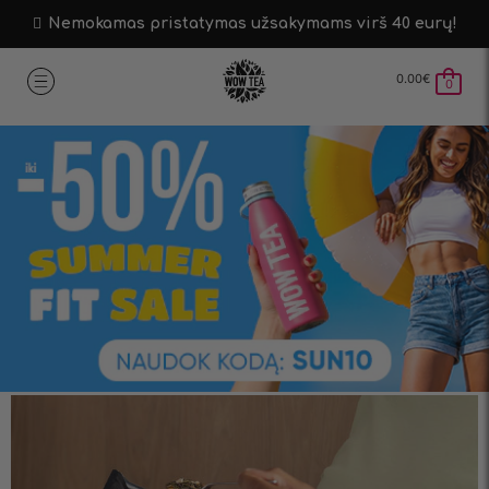
Nemokamas pristatymas užsakymams virš 40 eurų!
0.00
€
0