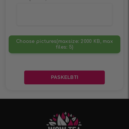
Choose pictures(maxsize: 2000 KB, max
files: 5)