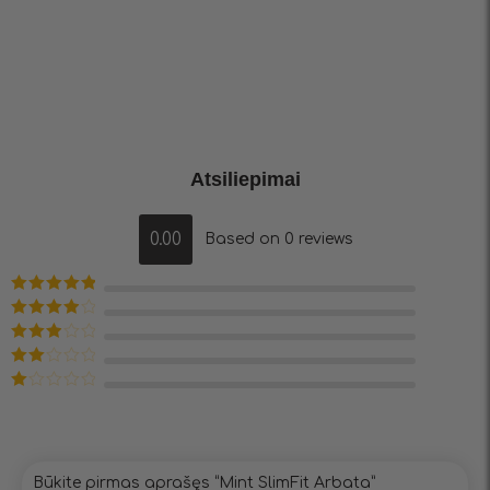
Atsiliepimai
0.00
Based on 0 reviews
Įvertinimas:
5
iš 5
Įvertinimas:
4
iš 5
Įvertinimas:
3
iš 5
Įvertinimas:
2
iš
Įvertinimas:
5
1
iš
5
Būkite pirmas aprašęs “Mint SlimFit Arbata”