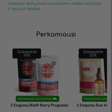
sveikatos tikslų, kurie bus pasiekti visiškai natūraliai.
Ir taip pat skaniai!
Perkamiausi
Sutaupykite
Sutaupykite
10
%
20
%
Nemokamas pristatymas
⛟
Nemokamas pristat
2 žingsnių Biofit Berry Programa
2 žingsnių Duo Inf