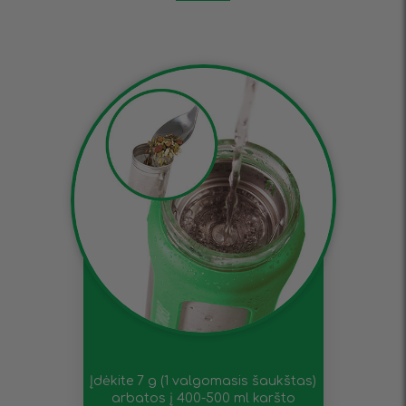
Įdėkite 7 g (1 valgomasis šaukštas)
arbatos į 400-500 ml karšto