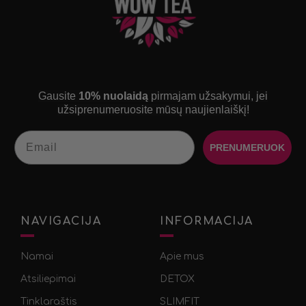
Gausite
10% nuolaidą
pirmajam užsakymui, jei
užsiprenumeruosite mūsų naujienlaiškį!
Email
PRENUMERUOK
NAVIGACIJA
INFORMACIJA
Namai
Apie mus
Atsiliepimai
DETOX
Tinklaraštis
SLIMFIT