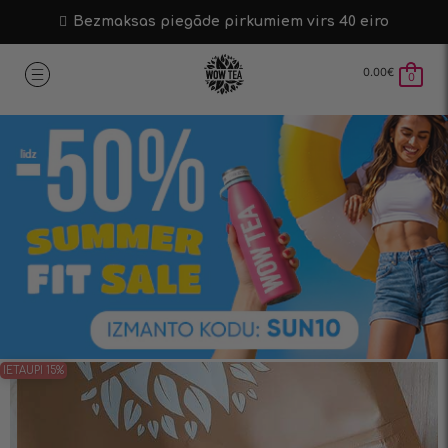
Bezmaksas piegāde pirkumiem virs 40 eiro
0.00
€
0
IETAUPI 15%