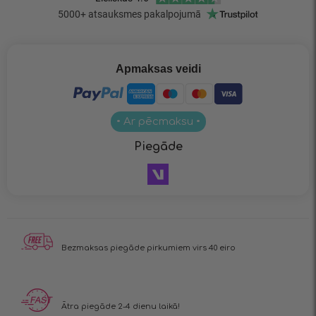
Apmaksas veidi
• Ar pēcmaksu •
Piegāde
Bezmaksas piegāde pirkumiem virs 40 eiro
Ātra piegāde 2-4 dienu laikā!