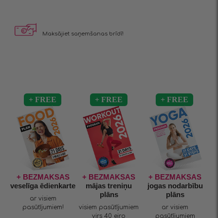
Maksājiet saņemšanas brīdī!
+ BEZMAKSAS
+ BEZMAKSAS
+ BEZMAKSAS
veselīga ēdienkarte
mājas treniņu
jogas nodarbību
plāns
plāns
ar visiem
pasūtījumiem!
visiem pasūtījumiem
ar visiem
virs 40 eiro
pasūtījumiem