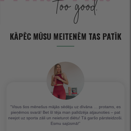
KĀPĒC MŪSU MEITENĒM TAS PATĪK
“Visus šos mēnešus mājās sēdēju uz dīvāna … protams, es
pieņēmos svarā! Bet šī tēja man palīdzēja atjaunoties – pat
neejot uz sporta zāli un neieturot diētu! Tā garšo pārsteidzoši.
Esmu sajūsmā!”