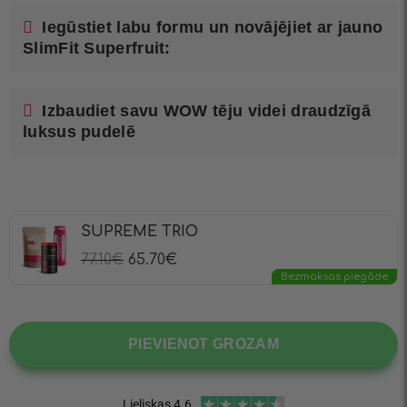
Iegūstiet labu formu un novājējiet ar jauno
SlimFit Superfruit:
Izbaudiet savu WOW tēju videi draudzīgā
luksus pudelē
SUPREME TRIO
77.10
€
65.70
€
Bezmaksas piegāde
PIEVIENOT GROZAM