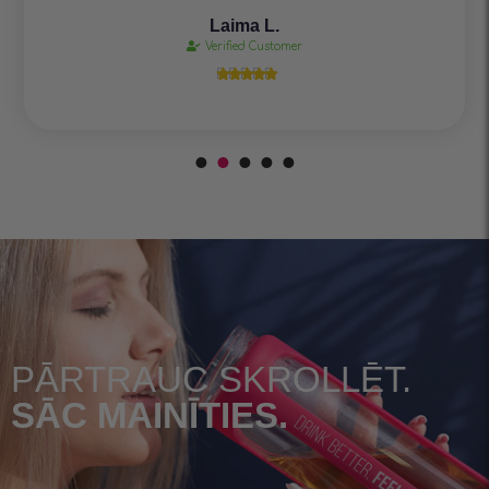
Laima L.
Verified Customer





PĀRTRAUC SKROLLĒT.
SĀC MAINĪTIES.