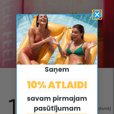
Saņem
Viegli pagatavojams
10% ATLAIDI
savam pirmajam
1
pasūtījumam
Uzvāriet 400-500 g ūdens.7 gr (1 ēdamk)
tējas