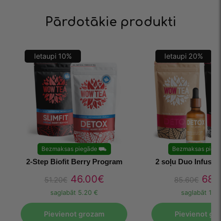
Pārdotākie produkti
Ietaupi
10
%
Ietaupi
20
%
Bezmaksas piegāde
⛟
Bezmaksas pieg
2-Step Biofit Berry Program
2 soļu Duo Infusi
46.00
€
68.
51.20
€
85.60
€
saglabāt
5.20 €
saglabāt
17.1
Pievienot grozam
Pievienot gr