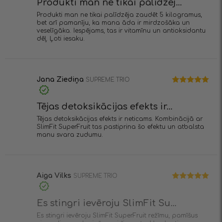
Produkti man ne tikai palīdzēj...
Produkti man ne tikai palīdzēja zaudēt 5 kilogramus,
bet arī pamanīju, ka mana āda ir mirdzošāka un
veselīgāka. Iespējams, tas ir vitamīnu un antioksidantu
dēļ. Ļoti iesaku.
Jana Ziediņa
SUPREME TRIO
Novērtēts
ar
5
no 5
Tējas detoksikācijas efekts ir...
Tējas detoksikācijas efekts ir neticams. Kombinācijā ar
SlimFit SuperFruit tas pastiprina šo efektu un atbalsta
manu svara zudumu.
Aiga Vilks
SUPREME TRIO
Novērtēts
ar
5
no 5
Es stingri ievēroju SlimFit Su...
Es stingri ievēroju SlimFit SuperFruit režīmu, pamīšus