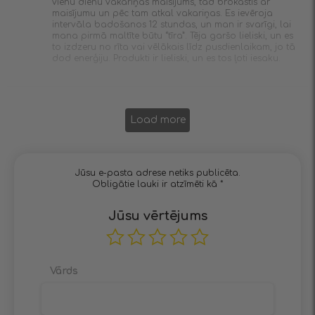
vienu dienu vakariņās maisījums, tad brokastis ar
maisījumu un pēc tam atkal vakariņas. Es ievēroja
intervāla badošanos 12 stundas, un man ir svarīgi, lai
mana pirmā maltīte būtu “tīra”. Tēja garšo lieliski, un es
to izdzeru no rīta vai vēlākais līdz pusdienlaikam, jo tā
dod enerģiju. Produkti ir lieliski, un es tos ļoti iesaku.
Load more
Jūsu e-pasta adrese netiks publicēta.
Obligātie lauki ir atzīmēti kā
*
Jūsu vērtējums
Vārds