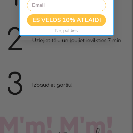
Email
ES VĒLOS 10% ATLAIDI
2
Nē, paldies
Uzlejiet tēju un ļaujiet ievilkties 7 min
3
Izbaudiet garšu!