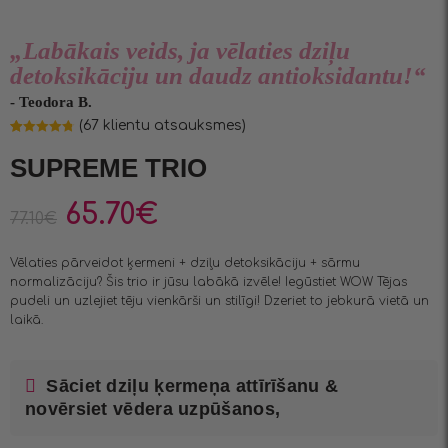
„Labākais veids, ja vēlaties dziļu
detoksikāciju un daudz antioksidantu!“
- Teodora B.
(
67
klientu atsauksmes)
Novērtēts
66
4.80
no 5
SUPREME TRIO
balstoties
pircēju
vērtējumiem
65.70
€
77.10
€
Vēlaties pārveidot ķermeni + dziļu detoksikāciju + sārmu
normalizāciju? Šis trio ir jūsu labākā izvēle! Iegūstiet WOW Tējas
pudeli un uzlejiet tēju vienkārši un stilīgi! Dzeriet to jebkurā vietā un
laikā.
Sāciet dziļu ķermeņa attīrīšanu &
novērsiet vēdera uzpūšanos,