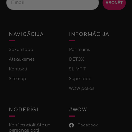
ABONĒT
NAVIGĀCIJA
INFORMĀCIJA
Sākumlapa
Par mums
Atsauksmes
DETOX
Kontakti
SLIMFIT
Sitemap
Superfood
WOW pakas
NODERĪGI
#WOW
Konficencialitāte un
Facebook
personas dati