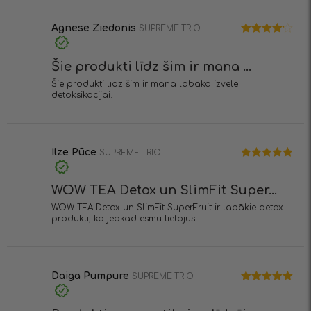
1
no
5
Agnese Ziedonis
SUPREME TRIO
Novērtēts
ar
4
no 5
Šie produkti līdz šim ir mana ...
Šie produkti līdz šim ir mana labākā izvēle
detoksikācijai.
Ilze Pūce
SUPREME TRIO
Novērtēts
ar
5
no 5
WOW TEA Detox un SlimFit Super...
WOW TEA Detox un SlimFit SuperFruit ir labākie detox
produkti, ko jebkad esmu lietojusi.
Daiga Pumpure
SUPREME TRIO
Novērtēts
ar
5
no 5