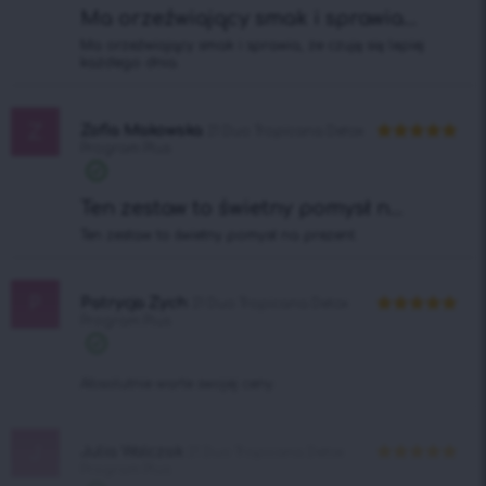
Ma orzeźwiający smak i sprawia...
Ma orzeźwiający smak i sprawia, że czuję się lepiej
każdego dnia.
Z
Zofia Makowska
21 Duo Tropicana Detox
Program Plus
Oceniono
5
na 5
Ten zestaw to świetny pomysł n...
Ten zestaw to świetny pomysł na prezent.
P
Patrycja Zych
21 Duo Tropicana Detox
Program Plus
Oceniono
5
na 5
Absolutnie warte swojej ceny.
J
Julia Walczak
21 Duo Tropicana Detox
Program Plus
Oceniono
5