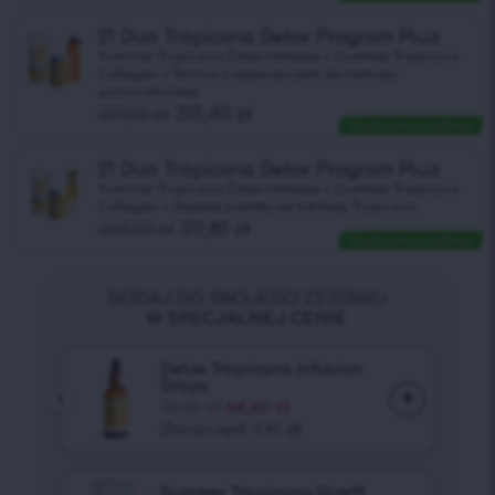
21 Duo Tropicana Detox Program Plus
Summer Tropicana Detox Herbata + Summer Tropicana
Collagen + Termos z zaparzaczem do herbaty –
pomarańczowy
371,00
zł
315,40
zł
Darmowa dostawa
21 Duo Tropicana Detox Program Plus
Summer Tropicana Detox Herbata + Summer Tropicana
Collagen + Stylowa butelka do herbaty Tropicana
368,00
zł
311,80
zł
Darmowa dostawa