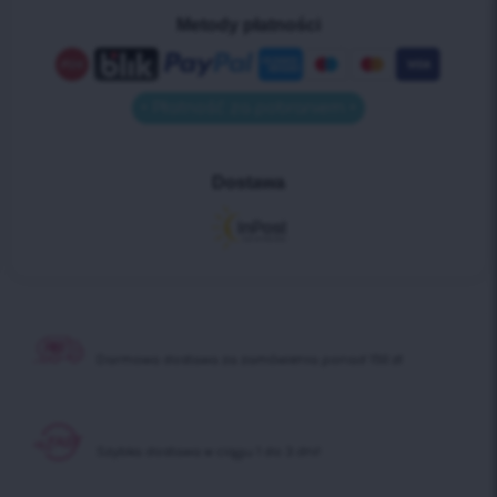
Metody płatności
• Płatność za pobraniem •
Dostawa
Darmowa dostawa
za zamówienia ponad 150 zł
Szybka dostawa
w ciągu 1 do 3 dni!