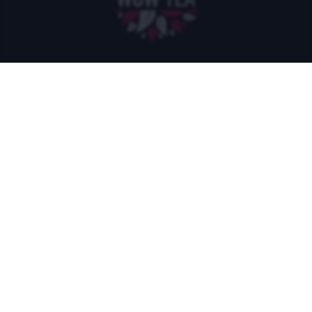
Uzyskaj
10% zniżki
na pierwsze zamówienie u nas,
zapisując się do naszego newslettera!
Email
SUBSKRYBUJ
MENU
INFORMACJE
Strona główna
О nas
Opinie
DETOX
KONTAKTY
SLIMFIT