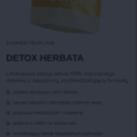
SUMMER TROPICANA
DETOX HERBATA
Limitowana edycja letnia 100% naturalnego
detoksu z ulepszoną, szybkodziałającą formułą.
szybko działający letni detoks
usuwa toksyny i zmniejsza nadmiar wody
poprawia metabolizm i trawienie
widoczny efekt na letniej talii
orzeźwiający smak tropikalnych cytrusów