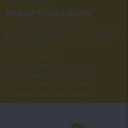
SUMMER TROPICANA
BEAUTY COLLAGEN
Naturalna formuła z hydrolizowanymi
peptydami kolagenu typu I i III oraz witaminą C –
stworzona do optymalnej pielęgnacji skóry,
włosów i paznokci.
ujędrnia i liftinguje skórę
minimalizuje drobne linie i zmarszczki
nawilża i zwiększa elastyczność skóry
dłuższe i mocniejsze paznokcie i włosy
wspomaga zdrowie układu trawiennego