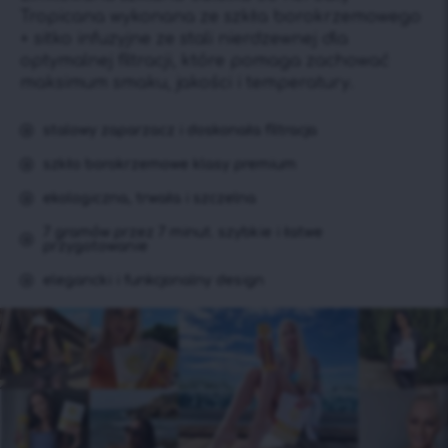
Tropicana wykonana ze szkła borokrzemowego
+ sitko infuzyjne ze stali nierdzewnej dla
optymalnej filtracji, które pomaga zachować
maksimum smaku, jakości i temperatury.
stalowy zaparzacz i doskonała filtracja
szkło borokrzemowe klasy premium
ekologiczna, trwała i szczelna
7 gramów przez 7 minut. szybkie i łatwe
przygotowanie
elegancki i funkcjonalny design