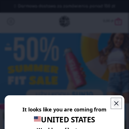
Darmowa dostawa za zamówienia ponad 150 zł
0,00
zł
0
ZAOSZCZĘDŹ 15%