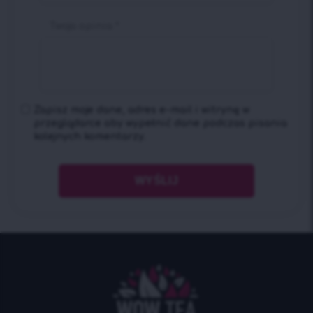
Twoja opinia
*
Zapisz moje dane, adres e-mail i witrynę w
przeglądarce aby wypełnić dane podczas pisania
kolejnych komentarzy.