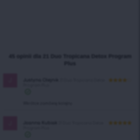
45 opinii dla
21 Duo Tropicana Detox Program
Plus
J
Justyna Olejnik
21 Duo Tropicana Detox
Program Plus
Oceniono
4
na 5
Wkrótce zamówię kolejny.
J
Joanna Kubiak
21 Duo Tropicana Detox
Program Plus
Oceniono
5
na 5