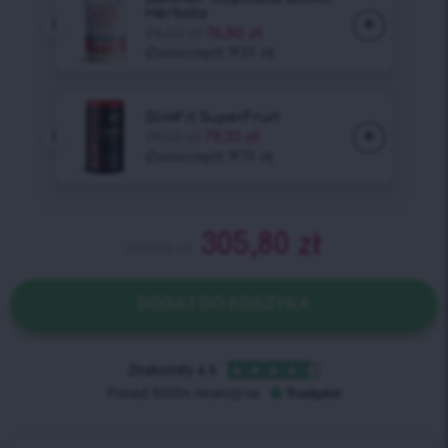
305,80
zł
361,00
zł
DODAJ DO KOSZYKA