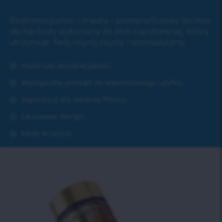
Ekstrawagancki i trwały – pomarańczowy termos
do herbaty wykonany ze stali nierdzewnej, który
utrzymuje Twój napój czysty i aromatyczny.
materiały wysokiej jakości
ekologiczny produkt do wielorazowego użytku
zaparzacz dla idealnej filtracji
luksusuwy design
łatwy w użyciu