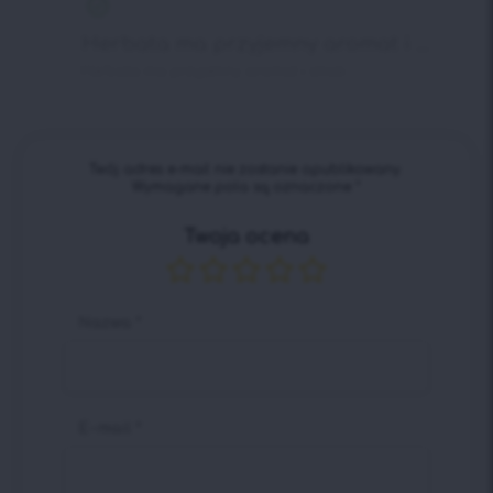
na 5
Herbata ma przyjemny aromat i ...
Herbata ma przyjemny aromat i smak.
Twój adres e-mail nie zostanie opublikowany.
Wymagane pola są oznaczone
*
Twoja ocena
Nazwa
*
E-mail
*