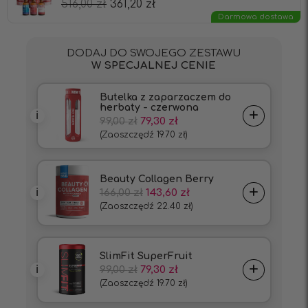
516,00
zł
361,20
zł
Darmowa dostawa