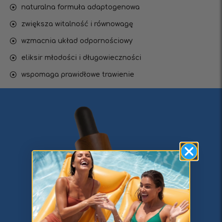
naturalna formuła adaptogenowa
zwiększa witalność i równowagę
wzmacnia układ odpornościowy
eliksir młodości i długowieczności
wspomaga prawidłowe trawienie