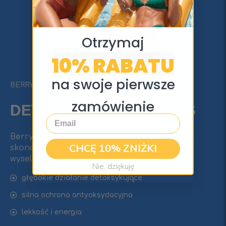
Otrzymaj
10% RABATU
na swoje pierwsze
BERRY
zamówienie
DETOX INFUSIОN DROPS
Email
Berry Detox Infusion Drops to wysoko
CHCĘ 10% ZNIŻKI
skoncentrowane połączenie
wyselekcjonowanych ekstraktów.
Nie, dziękuję
głębokie działanie detoksykujące
silna ochrona antyoksydacyjna
lekkość i energia