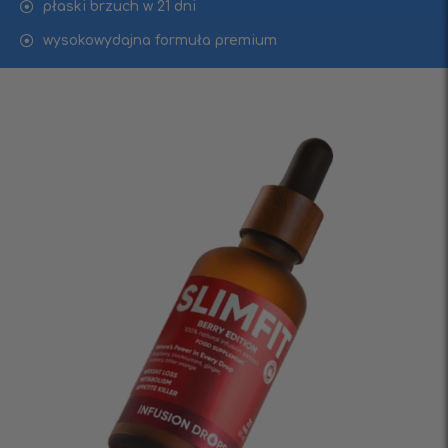
płaski brzuch w 21 dni
wysokowydajna formuła premium