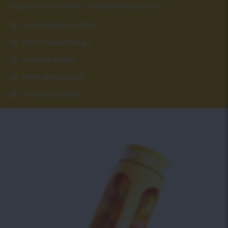
organizmu latem i modelowania talii.
oczyszczający detox
efekt odwadniający
redukcja wzdęć
efekt alkalizujący
oczyszcza skórę