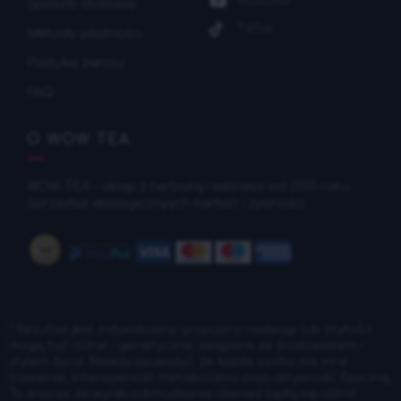
Youtube
Sposób dostawy
TikTok
Metody płatności
Polityka zwrotu
FAQ
O WOW TEA
WOW TEA – sklep z herbatą i wellness od 2015 roku.
Sprzedaż ekologicznyych herbat i żywności.
* Rezultat jest indywidualny: przyczyny nadwagi lub otyłości
mogą być różne – genetyczne, związane ze środowiskiem i
stylem życia. Należy zauważyć, że każda osoba ma inne
trawienie, intensywność metabolizmu oraz aktywność fizyczną.
To znaczy, że wyniki odchudzania również będą się różnić.