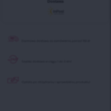
Dostawa
Darmowa dostawa
za zamówienia ponad 150 zł
Szybka dostawa
w ciągu 1 do 3 dni!
Opłata po otrzymaniu
i sprawdzeniu produktu!