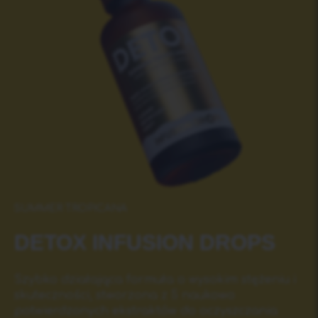
SUMMER TROPICANA
DETOX INFUSIОN DROPS
Szybko działająca formuła o wysokim stężeniu i
skuteczności, stworzona z 5 naukowo
potwierdzonych ekstraktów do oczyszczania