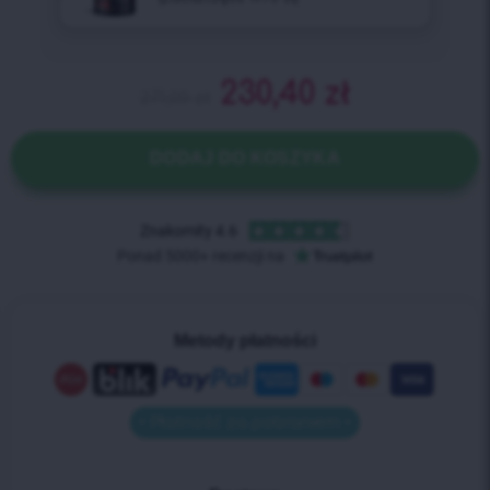
230,40
zł
271,00
zł
DODAJ DO KOSZYKA
Metody płatności
• Płatność za pobraniem •