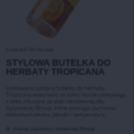
SUMMER TROPICANA
STYLOWA BUTELKA DO
HERBATY TROPICANA
Limitowana szklana butelka do herbaty
Tropicana wykonana ze szkła borokrzemowego
+ sitko infuzyjne ze stali nierdzewnej dla
optymalnej filtracji, które pomaga zachować
maksimum smaku, jakości i temperatury.
stalowy zaparzacz i doskonała filtracja