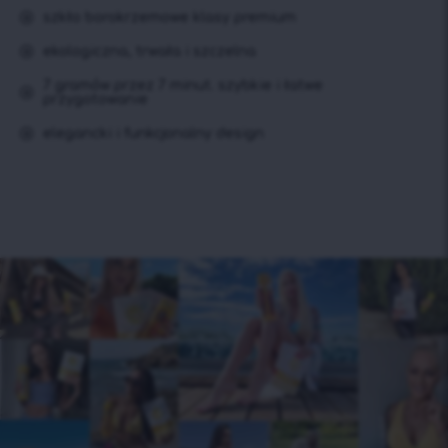
szkło borokrzemowe klasy premium
ekologiczna, trwała i szczelna
7 gramów przez 7 minut. szybkie i łatwe
przygotowanie
elegancki i funkcjonalny design