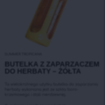
SUMMER TROPICANA
BUTELKA Z ZAPARZACZEM
DO HERBATY – ŻÓŁTA
Ta wielokrotnego użytku butelka do zaparzania
herbaty wykonana jest ze szkła boro-
krzemowego i stali nierdzewnej.