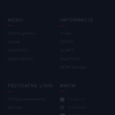
MENU
INFORMACJE
Strona główna
О nas
Opinie
DETOX
KONTAKTY
SLIMFIT
Mapa witryny
Superfood
WOW Zestawy
PRZYDATNE LINKI
#WOW
Polityka prywatności
Facebook
Instagram
Warunki