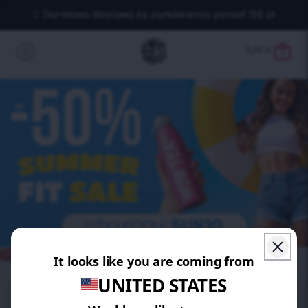
Darmowa dostawa za zamówienia ponad 150 zł
0,00
zł
0
ZAOSZCZĘDŹ 15%