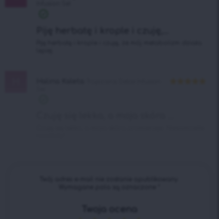
Infusion Set
Oceniono
5
na 5
Piję herbatę i krople i czuję,...
Piję herbatę i krople i czuję, że mój metabolizm działa
lepiej.
H
Halina Kaleta
Tropicana Detox Infusion
Set
Oceniono
5
na 5
Czuję się lekka, a moja skóra ...
Czuję się lekka, a moja skóra promienieje. Niesamowite
rezultaty!
Twój adres e-mail nie zostanie opublikowany.
Wymagane pola są oznaczone
*
Twoja ocena