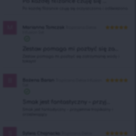
Po każdej filiżance czuję się ...
Po każdej filiżance czuję się oczyszczona i odświeżona.
M
Marianna Tomczak
Tropicana Detox
Infusion Set
Oceniono
5
na 5
Zestaw pomaga mi pozbyć się za...
Zestaw pomaga mi pozbyć się zatrzymanej wody i
toksyn!
B
Bożena Baran
Tropicana Detox Infusion
Set
Oceniono
5
na 5
Smak jest fantastyczny – przyj...
Smak jest fantastyczny – przyjemnie tropikalny i
orzeźwiający.
S
Sylwia Chojnacka
Tropicana Detox