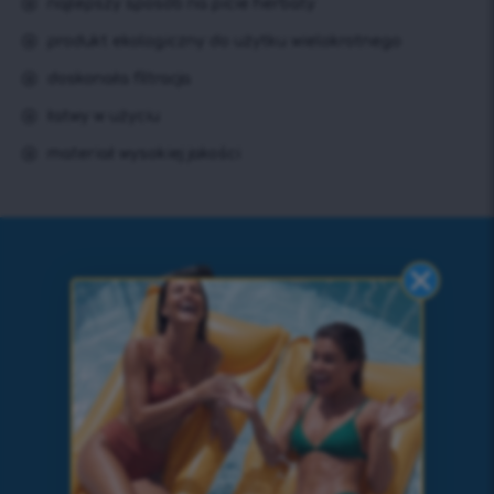
najlepszy sposób na picie herbaty
produkt ekologiczny do użytku wielokrotnego
doskonała filtracja
łatwy w użyciu
materiał wysokiej jakości