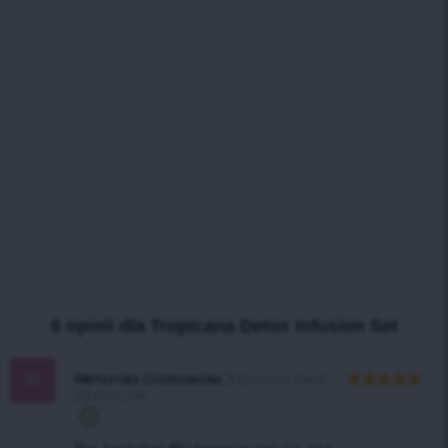
6 opinii dla
Tropicana Detox Infusion Set
W
Weronika Grabowska
Tropicana Detox
Infusion Set
Oceniono
5
na 5