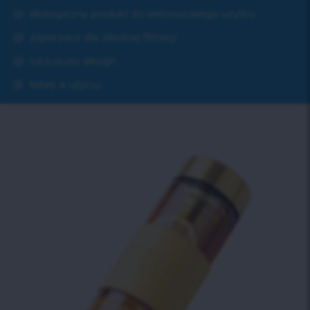
ekologiczny produkt do wielorazowego użytku
zaparzacz dla idealnej filtracji
luksusuwy design
łatwy w użyciu