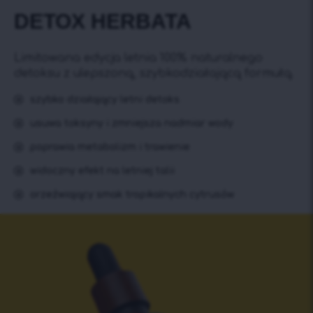
DETOX HERBATA
Limitowana edycja letnia 100% naturalnego
detoksu z ulepszoną, szybkodziałającą formułą.
szybko działający letni detoks
usuwa toksyny i zmniejsza nadmiar wody
poprawia metabolizm i trawienie
widoczny efekt na letniej talii
orzeźwiający smak tropikalnych cytrusów