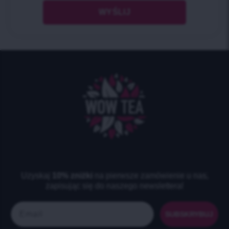
Uzyskaj
10% zniżki
na pierwsze zamówienie u nas,
zapisując się do naszego newslettera!
Email
SUBSKRYBUJ