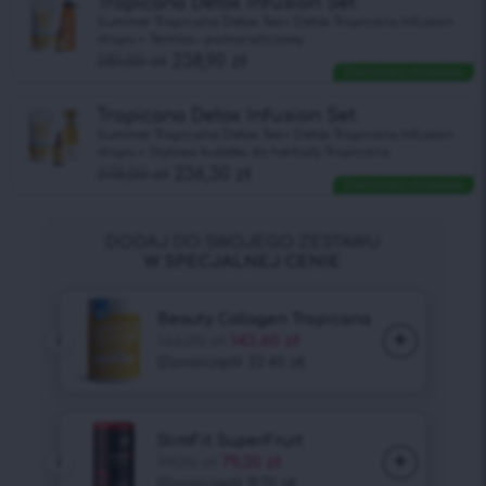
Tropicana Detox Infusion Set
Summer Tropicana Detox Tea+ Detox Tropicana Infusion
drops + Termos – pomarańczowy
281,00
zł
238,90
zł
Darmowa dostawa
Tropicana Detox Infusion Set
Summer Tropicana Detox Tea+ Detox Tropicana Infusion
drops + Stylowa butelka do herbaty Tropicana
278,00
zł
236,30
zł
Darmowa dostawa