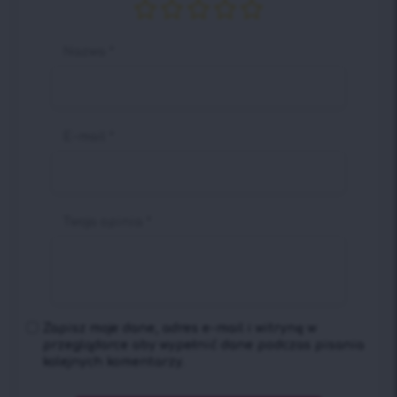
Nazwa
*
E-mail
*
Twoja opinia
*
Zapisz moje dane, adres e-mail i witrynę w
przeglądarce aby wypełnić dane podczas pisania
kolejnych komentarzy.