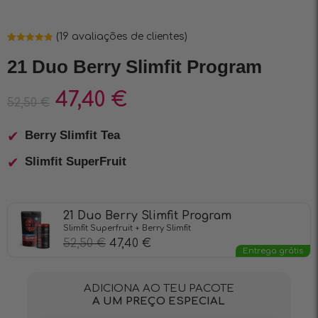
(
19
avaliações de clientes)
Classificado
19
com
4.89
em
21 Duo Berry Slimfit Program
5 com base
em
classificações
de clientes
47,40
€
52,50
€
Berry Slimfit Tea
Slimfit SuperFruit
21 Duo Berry Slimfit Program
Slimfit Superfruit + Berry Slimfit
52,50
€
47,40
€
Entrega grátis