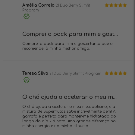
5
Amélia Correia
21 Duo Berry Slimfit
Program
Avaliação
5
de 5
Compra
verificada
Comprei o pack para mim e gost...
Comprei o pack para mim e gostei tanto que o
recomendei à minha melhor amiga.
Teresa Silva
21 Duo Berry Slimfit Program
Avaliação
5
Compra
de 5
verificada
O chá ajuda a acelerar o meu m...
O chá ajuda a acelerar o meu metabolismo, e a
mistura de Superfrutas sabe incrivelmente bem! A
garrafa é perfeita para manter-me hidratada ao
longo do dia. Já noto uma grande diferença na
minha energia e na minha silhueta.