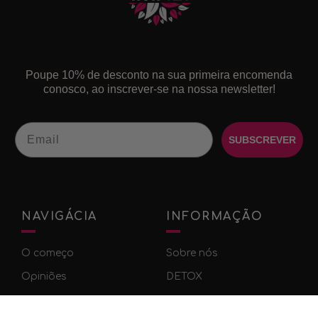
Poupe 10% de desconto na sua primeira encomenda
conosco, ao inscrever-se na nossa newsletter!
Email
SUBSCREVER
NAVIGÁCIA
INFORMAÇÃO
O começo
Sobre nós
Оpiniões
DETOX
Contato
SLIMFIT