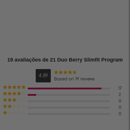
19 avaliações de
21 Duo Berry Slimfit Program
4.89
Avaliação
Based on 19 reviews
4.89
de 5
17
Avaliação
5
2
de 5
Avaliação
0
4
de 5
Avaliação
0
3
de 5
Avaliação
0
2
de
Avaliação
5
1
de