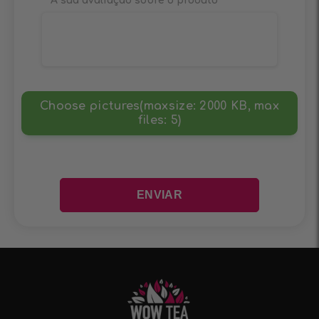
A sua avaliação sobre o produto
*
Choose pictures(maxsize: 2000 KB, max
files: 5)