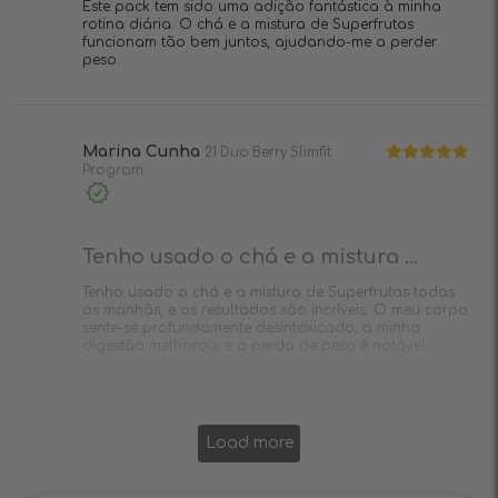
Este pack tem sido uma adição fantástica à minha
rotina diária. O chá e a mistura de Superfrutas
funcionam tão bem juntos, ajudando-me a perder
peso.
Marina Cunha
21 Duo Berry Slimfit
Program
Avaliação
5
de 5
Compra
verificada
Tenho usado o chá e a mistura ...
Tenho usado o chá e a mistura de Superfrutas todas
as manhãs, e os resultados são incríveis. O meu corpo
sente-se profundamente desintoxicado, a minha
digestão melhorou, e a perda de peso é notável.
Load more