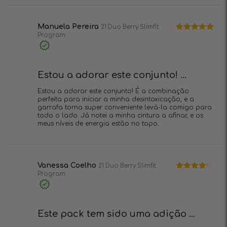
Manuela Pereira
21 Duo Berry Slimfit
Program
Avaliação
5
de 5
Compra
verificada
Estou a adorar este conjunto! ...
Estou a adorar este conjunto! É a combinação
perfeita para iniciar a minha desintoxicação, e a
garrafa torna super conveniente levá-la comigo para
todo o lado. Já notei a minha cintura a afinar, e os
meus níveis de energia estão no topo.
Vanessa Coelho
21 Duo Berry Slimfit
Program
Avaliação
4
de 5
Compra
verificada
Este pack tem sido uma adição ...