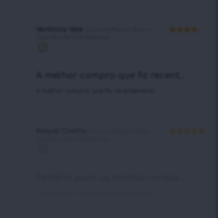
Verónica Vale
Cocoa Infusion Duo +
Garrafa de Chá Estilosa
Avaliação
4
de 5
Compra
verificada
A melhor compra que fiz recent...
A melhor compra que fiz recentemente.
Raquel Coelho
Cocoa Infusion Duo +
Garrafa de Chá Estilosa
Avaliação
5
de 5
Compra
verificada
Perfeito para as minhas necess...
Perfeito para as minhas necessidades!