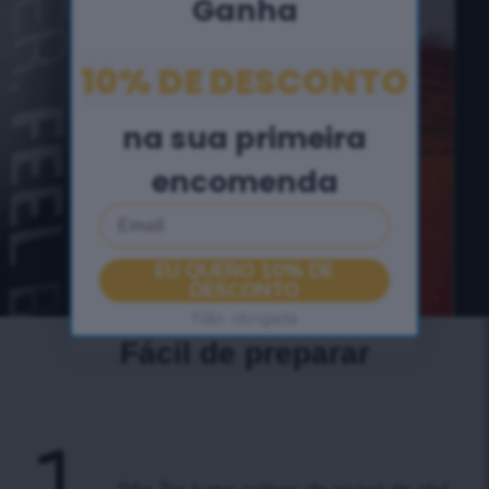
Ganha
10% DE DESCONTO
na sua primeira
encomenda
Email
EU QUERO 10% DE
DESCONTO
Não, obrigada
Fácil de preparar