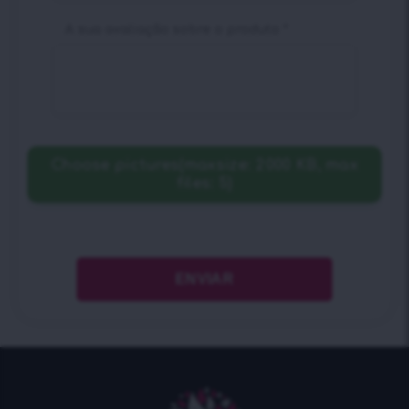
A sua avaliação sobre o produto
*
Choose pictures(maxsize: 2000 KB, max
files: 5)