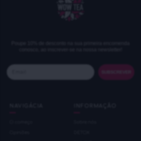
Poupe 10% de desconto na sua primeira encomenda
conosco, ao inscrever-se na nossa newsletter!
Email
SUBSCREVER
NAVIGÁCIA
INFORMAÇÃO
O começo
Sobre nós
Оpiniões
DETOX