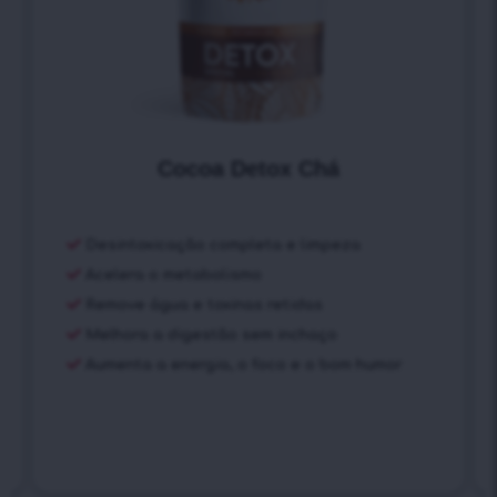
Cocoa Detox Chá
Desintoxicação completa e limpeza
Acelera o metabolismo
Remove água e toxinas retidas
Melhora a digestão sem inchaço
Aumenta a energia, o foco e o bom humor