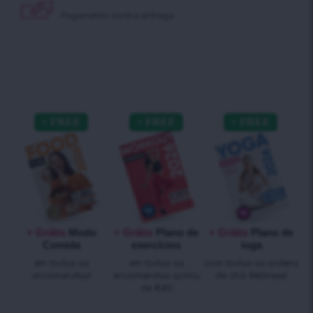
Pagamento contra
entrega
+ Grátis
Modo
+ Grátis
Plano de
+ Grátis
Plano de
Comida
exercícios
ioga
em todas as
em todas as
com todas as ordens
encomendas!
encomendas acima
de chá Wellness!
de €40