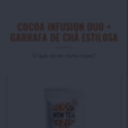
COCOA INFUSION DUO +
GARRAFA DE CHÁ ESTILOSA
O que vai ter numa caixa?