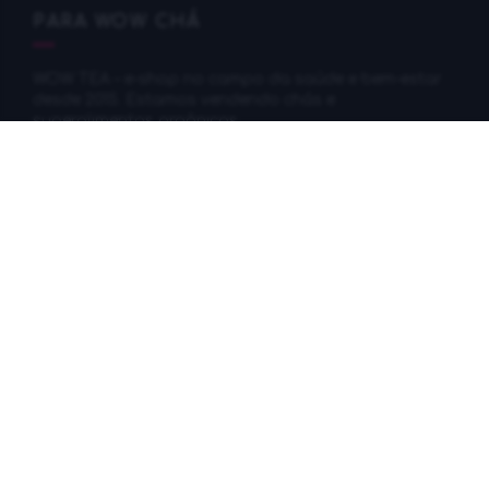
PARA WOW CHÁ
WOW TEA – e-shop no campo da saúde e bem-estar
desde 2015. Estamos vendendo chás e
superalimentos orgânicos.
*Os resultados podem variar: as causas de ter excesso de
peso ou obesidade variam de pessoa para pessoa. Quer seja
genético ou do ambiente em que vive, deveria considerar
que dependendo do número de calorias ingeridas, da
velocidade do seu metabolismo e dos níveis de exercício
físico praticado, vai fazer com que o resultado final
conseguido seja diferente de pessoa para pessoa. Isto
significa que a perda de peso vai também variar de pessoa
para pessoa. Nenhum resultado individual deve ser visto
como algo adiquirido e que irá acontecer com todos os
envolvidos. Todos os ingredientes são derivados de
ingredientes naturais.