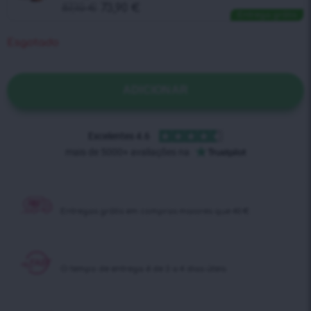
87,10
€
73,90
€
Entrega grátis
Esgotado
ADICIONAR
Entregas grátis em
compras maiores que 40 €
O tempo de entrega é
de 2 a 4 dias úteis.