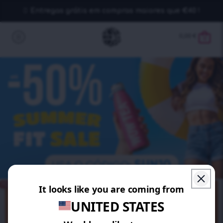
Entregas grátis em compras maiores que €40 !
0,00
€
0
POUPE 15%