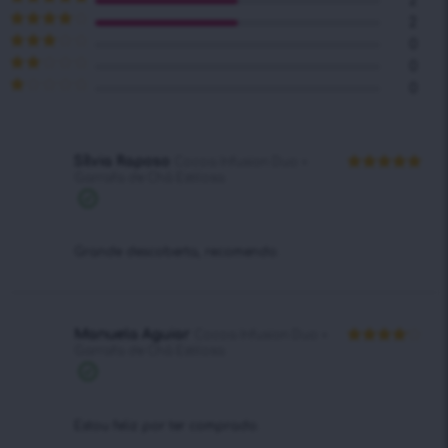
2
Avaliação
5
2
de 5
Avaliação
0
4
de 5
Avaliação
0
3
de 5
Avaliação
0
2
de
Avaliação
5
1
de
5
Sílvia Raposo
Cocoa Infusion Duo +
Garrafa de Chá Estilosa
Avaliação
5
de 5
Compra
verificada
Grande descoberta, recomendo.
Manuela Aguiar
Cocoa Infusion Duo +
Garrafa de Chá Estilosa
Avaliação
4
de 5
Compra
verificada
Estou feliz por ter comprado.