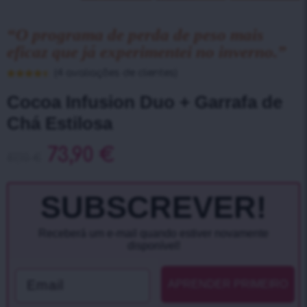
“O programa de perda de peso mais
eficaz que já experimentei no inverno.”
(
4
avaliações de clientes)
Classificado
4
com
4.50
Cocoa Infusion Duo + Garrafa de
em 5 com
base em
Chá Estilosa
classificações
de clientes
73,90
€
87,10
€
SUBSCREVER!
Receberá um e-mail quando estiver novamente
disponível!
Email
APRENDER PRIMEIRO