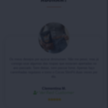
Os meus desejos por açúcar diminuíram. Não me pesei, mas já
consigo usar algumas das roupas que estavam apertadas no
ano passado. Sem dietas, sem passar fome. Apenas faço
caminhadas regulares e tomo o Cocoa SlimFit duas vezes por
dia.
Clementina M.
Verified Customer




