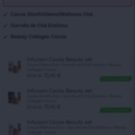
Cocoa Slimfit/Detox/Wellness Chá
Garrafa de Chá Estilosa
Beauty Collagen Cocoa
Infuison Cocoa Beauty set
Cocoa Detox Chá + Garrafa de Chá Estilosa + Beauty
Collagen Cocoa
87,10
€
73,90
€
Entrega grátis
Infuison Cocoa Beauty set
Cocoa Slimfit Chá + Garrafa de Chá Estilosa + Beauty
Collagen Cocoa
87,10
€
73,90
€
Entrega grátis
Infuison Cocoa Beauty set
Cocoa Wellness Chá + Garrafa de Chá Estilosa + Beauty
Collagen Cocoa