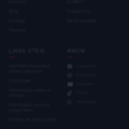
Contato
SLIMFIT
Blog
Superfood
Sitemap
WOW bundles
Parceria
LINKS ÚTEIS
#WOW
Confidencialidade e
Facebook
dados pessoais
Instagram
Condições
Youtube
Informação sobre a
TikTok
entrega
WhatsApp
Informação sobre o
pagamento
Política de devoluções