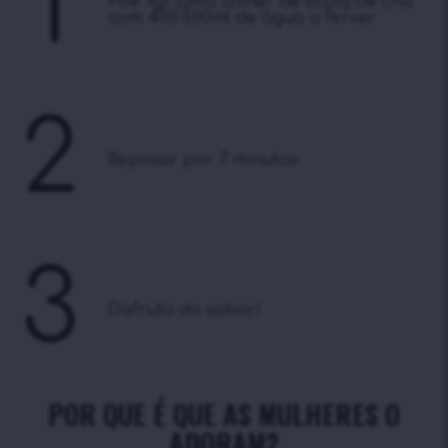
1
Põe 7gr (uma colher de sopa) de chá
com 400-500ml de água a ferver
2
Reposar por 7 minutos
3
Disfruta do sabor!
POR QUE É QUE AS MULHERES O
ADORAM?