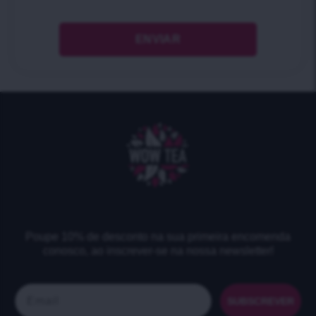
Poupe 10% de desconto na sua primeira encomenda
conosco, ao inscrever-se na nossa newsletter!
Email
SUBSCREVER