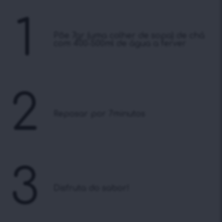
1
Põe 7gr (uma colher de sopa) de chá
com 400-500ml de água a ferver
2
Reposar por 7minutos
3
Disfruta do sabor!