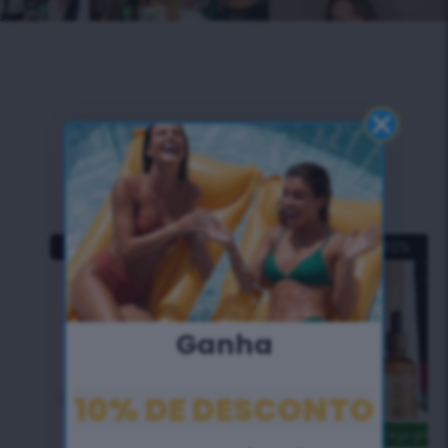
Os mais vendidos
Poupe
10
%
Poupe
20
%
Ganha
10% DE DESCONTO
Entrega grátis
⛟
Entrega grátis