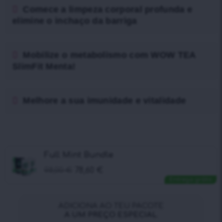
Comece a limpeza corporal profunda e
elimine o inchaço da barriga
Mobilize o metabolismo com WOW TEA
SlimFit Menta!
Melhore a sua imunidade e vitalidade
Full Mint Bundle
98,00
€
78,60
€
Entrega grátis