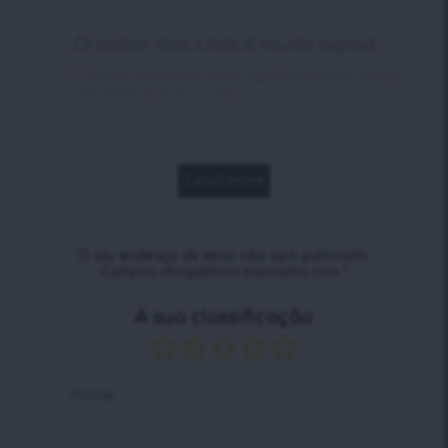
de 5
verificada
O sabor dos chás é muito agrad...
O sabor dos chás é muito agradável e não preciso
adicionar açúcar ou mel.
Load more
O seu endereço de email não será publicado.
Campos obrigatórios marcados com
*
A sua classificação
Nome