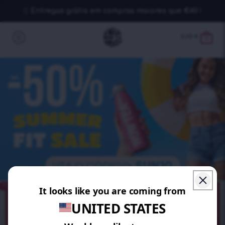
Entregas grátis em compras maiores que €40 !
0,00
€
0
POUPE 20%