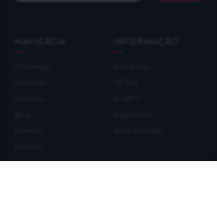
NAVIGÁCIA
INFORMAÇÃO
O começo
Sobre nós
Оpiniões
DETOX
Contato
SLIMFIT
Blog
Superfood
Sitemap
WOW bundles
Parceria
LINKS ÚTEIS
#WOW
Confidencialidade e
Facebook
dados pessoais