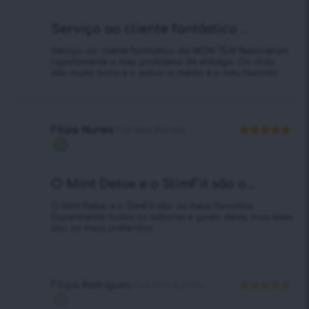
Serviço ao cliente fantástico ...
Serviço ao cliente fantástico da WOW TEA! Resolveram
rapidamente o meu problema de entrega. Os chás
são muito bons e o sabor a menta é o meu favorito.
Filipa Nunes
Full Mint Bundle
Avaliação
5
Compra
de 5
verificada
O Mint Detox e o SlimFit são o...
O Mint Detox e o SlimFit são os meus favoritos.
Experimentei todos os sabores e gosto deles, mas estes
são os meus preferidos.
Filipa Rodrigues
Full Mint Bundle
Avaliação
5
Compra