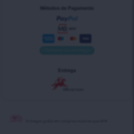
Métodos de Pagamento
• Dinheiro na entrega •
Entrega
Entregas grátis em
compras maiores que 40 €