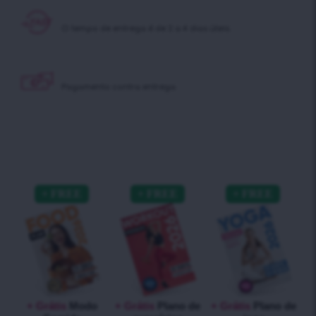
O tempo de entrega é
de 2 a 4 dias úteis.
Pagamento contra
entrega
+ Grátis
Modo
+ Grátis
Plano de
+ Grátis
Plano de