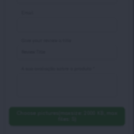
Email
Give your review a title
A sua avaliação sobre o produto
*
Choose pictures(maxsize: 2000 KB, max
files: 5)