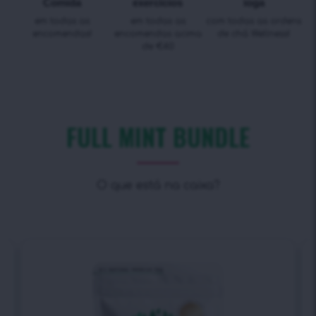
Comida
exercícios
ioga
em todas as
em todas as
com todas as ordens
encomendas!
encomendas acima
de chá Wellness!
de €40
FULL MINT BUNDLE
O que está na caixa?