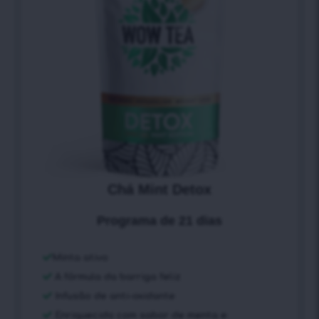
Chá Mint Detox
Programa de 21 dias
Minta ativo
A fórmula da barriga feliz
Infusão de anti-oxidante
Enriquecido com sabor de menta e