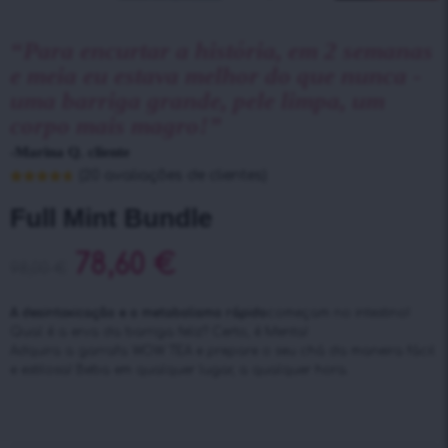
“Para encurtar a história, em 2 semanas
e meia eu estava melhor do que nunca -
uma barriga grande, pele limpa, um
corpo mais magro!”
-Marina Q. cliente
(
20
avaliações de clientes)
Classificado
20
com
4.70
Full Mint Bundle
em 5 com
base em
classificações
de clientes
78,60
€
98,00
€
A desintoxicação e o metabolismo rápido
começam no intestino!
Qual é a erva da barriga feliz? Certo, é Menta!
Adquira a garrafa WOW TEA e prepare o seu chá da maneira fácil
e estilosa! Beba em qualquer lugar, a qualquer hora.