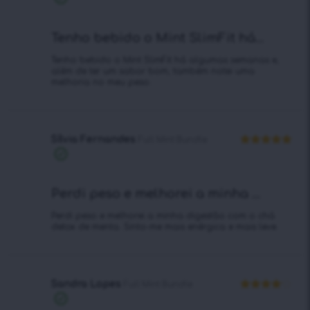
de 5
verificada
Tenho bebido o Mint SlimFit há...
Tenho bebido o Mint SlimFit há algumas semanas e,
além de ter um sabor bom, também notei uma
melhoria no meu peso.
Sílvia Fernandes
Full Mint Bundle
Avaliação
5
Compra
de 5
verificada
Perdi peso e melhorei a minha ...
Perdi peso e melhorei a minha digestão com o chá
detox de menta. Sinto-me mais enérgica e mais leve.
Sandra Lopes
Full Mint Bundle
Avaliação
Compra
4
de 5
verificada