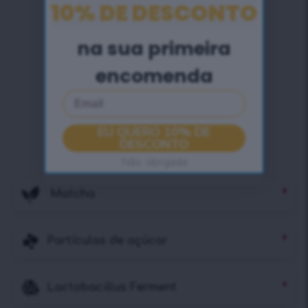
10% DE DESCONTO
na sua primeira
encomenda
Email
EU QUERO 10% DE
DESCONTO
Não, obrigada
Matcha
Partículas de açúcar
Lactobacillus Ferment