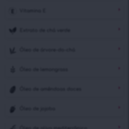
Vitamina E
Extrato de chá verde
Óleo de árvore-do-chá
Óleo de lemongrass
Óleo de amêndoas doces
Óleo de jojoba
Óleo de oliva mediterrânico