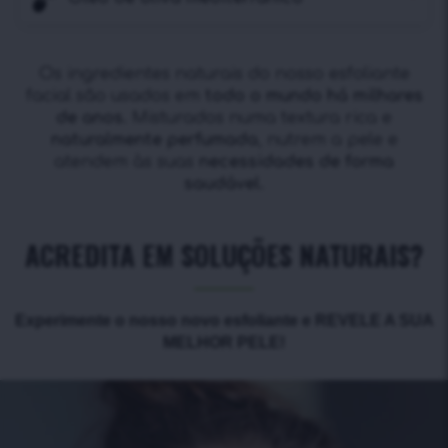
Os ingredientes naturais do nosso esfoliante
facial são usados em
todo o mundo há milhares
de anos.
Misturados numa textura rica e
naturalmente perfumada
, nutrem a pele e
atendem às suas
necessidades de forma
saudável.
ACREDITA EM SOLUÇÕES NATURAIS?
Experimente o nosso novo esfoliante e REVELE A SUA
MELHOR PELE!