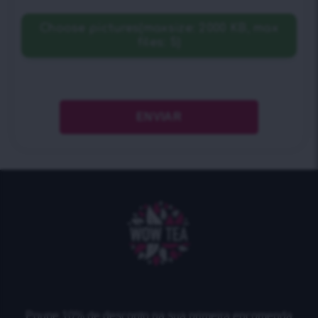
Choose pictures(maxsize: 2000 KB, max
files: 5)
Poupe 10% de desconto na sua primeira encomenda