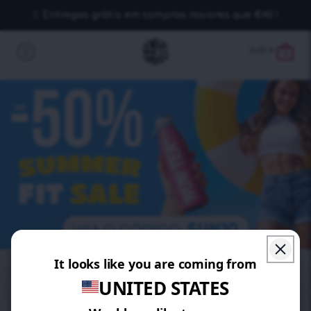
Entregas grátis em compras maiores que €40 !
0,00
€
0