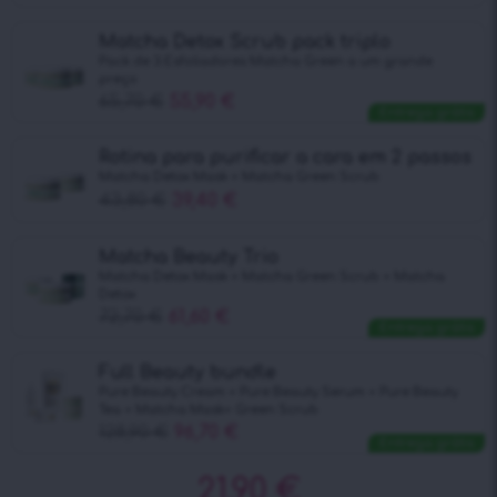
Matcha Detox Scrub pack triplo
Pack de 3 Esfoliadores Matcha Green a um grande
preço
65,70
€
55,90
€
Entrega grátis
Rotina para purificar a cara em 2 passos
Matcha Detox Mask + Matcha Green Scrub
43,80
€
39,40
€
Matcha Beauty Trio
Matcha Detox Mask + Matcha Green Scrub + Matcha
Detox
72,70
€
61,60
€
Entrega grátis
Full Beauty bundle
Pure Beauty Cream + Pure Beauty Serum + Pure Beauty
Tea + Matcha Mask+ Green Scrub
128,90
€
96,70
€
Entrega grátis
21,90
€