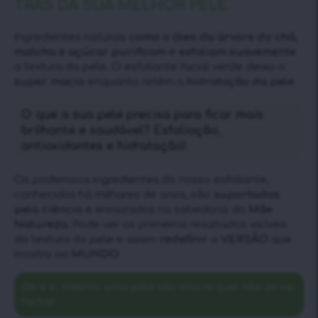
TRÁS DA SUA MELHOR PELE.
Ingredientes naturais
como o óleo da árvore do chá,
matcha e açúcar purificam
e
esfoliam suavemente
a textura da pele. O esfoliante facial verde deixa-a
super macia
enquanto retém a
hidratação da pele.
O que a sua pele precisa para ficar mais
brilhante e saudável? Esfoliação,
antioxidantes e hidratação!
Os poderosos ingredientes do nosso esfoliante,
conhecidos há milhares de anos, são
suportados
pela ciência
e enraizados na sabedoria da
Mãe
Natureza.
Pode ver os primeiros resultados visíveis
da textura da pele e assim
redefinir
a
VERSÃO
que
mostra ao
MUNDO.
Dê a si mesma uma pele tão macia que não se vai
fartar.