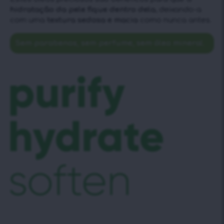
hidratação da pele fique dentro dela
, deixando-a
com uma
textura sedosa e macia
como nunca antes.
Sem parabenos, sem perfume, sem óleo mineral.