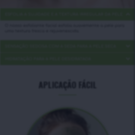
ESFOLIA A SUJIDADE E A TEXTURA IRREGULAR DA PELE
O nosso esfoliante facial esfolia suavemente a pele para
uma textura fresca e rejuvenescida.
SENSAÇÃO SEDOSA COM A SEDA PARA A PELE SECA
HIDRATAÇÃO PARA A PELE DESIDRATADA
APLICAÇÃO FÁCIL