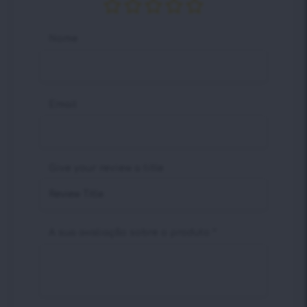
Nome
Email
Give your review a title
A sua avaliação sobre o produto
*