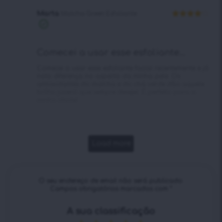
Marta
Matcha Green Esfoliante
Avaliação
Compra
4
de 5
verificada
Comecei a usar esse esfoliante...
Comecei a usar esse esfoliante facial recentemente e já
noto diferença no aspecto da minha pele. Os
antioxidantes do matcha e do chá verde dão aquele
brilho juvenil que sempre desejei. É perfeito para a
minha idade!
Load more
O seu endereço de email não será publicado.
Campos obrigatórios marcados com
*
A sua classificação