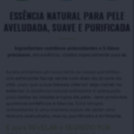
ESSÊNCIA NATURAL PARA PELE
AVELUDADA, SUAVE E PURIFICADA
Ingredientes nutritivos antioxidantes e 5 óleos
preciosos
, em essência, criados especialmente para
si.
Acrescentámos um novo herói ao nosso portefólio –
Um esfoliante facial verde com óleo da árvore do
chá
– para que
a sua beleza interior seja visível no
exterior.
A essência natural esfoliante é adequada
para
todas as idades e tipos de pele – sem produtos
químicos sintéticos e tóxicos.
Esta terapia
antioxidante é uma maneira suave de obter uma
textura aveludada, macia, purificada e brilhante.
E para REVELAR o SEGREDO POR