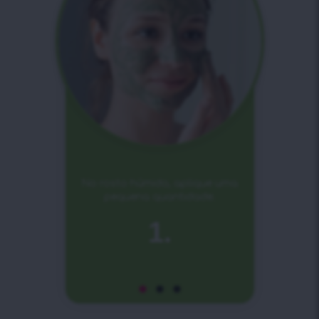
No rosto húmido, aplique uma
pequena quantidade.
1.