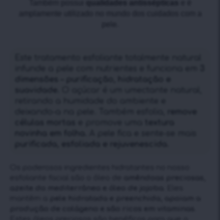
Também possui
qualidades antissépticas
e é
amplamente utilizado no mundo dos cuidados com a
pele.
Este tratamento esfoliante totalmente natural
infunde a pele com nutrientes e funciona em
3
dimensões – purificação, hidratação e
suavidade.
O açúcar é um umectante natural,
retirando a humidade do ambiente e
deixando-a na pele. Também esfolia,
remove
células mortas
e promove uma
textura
novinha em folha.
A pele fica e sente-se mais
purificada, esfoliada e rejuvenescida.
Os poderosos ingredientes hidratantes no nosso
esfoliante facial são o óleo de
amêndoas preciosas,
azeite do mediterrâneo e óleo de jojoba.
Eles
mantêm a
pele hidratada e preenchida, apoiam a
produção de colágeno e são ricos em vitaminas.
Estes óleos preciosos são benéficos para que a