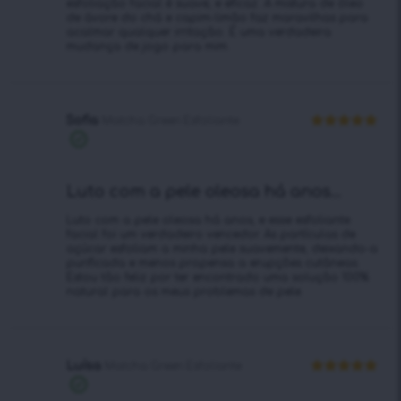
esfoliação facial é suave, e eficaz. A mistura de óleo
de ávore do chá e capim-limão faz maravilhas para
acalmar qualquer irritação. É uma verdadeira
mudança de jogo para mim.
Sofia
Matcha Green Esfoliante
Avaliação
5
Compra
de 5
verificada
Luto com a pele oleosa há anos...
Luto com a pele oleosa há anos, e esse esfoliante
facial foi um verdadeiro vencedor. As partículas de
açúcar esfoliam a minha pele suavemente, deixando-a
purificada e menos propensa a erupções cutâneas.
Estou tão feliz por ter encontrado uma solução 100%
natural para os meus problemas de pele.
Luísa
Matcha Green Esfoliante
Avaliação
5
Compra
de 5
verificada