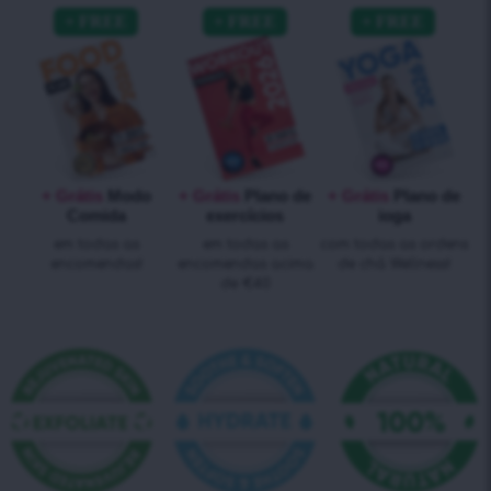
+ Grátis
Modo
+ Grátis
Plano de
+ Grátis
Plano de
Comida
exercícios
ioga
em todas as
em todas as
com todas as ordens
encomendas!
encomendas acima
de chá Wellness!
de €40