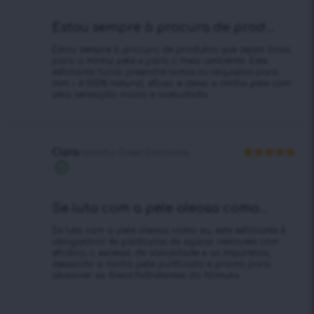
Estou sempre à procura de prod...
Estou sempre à procura de produtos que sejam bons
para a minha pele e para o meio ambiente. Este
esfoliante facial preenche todos os requisitos para
mim – é 100% natural, eficaz e deixa a minha pele com
uma sensação macia e aveludada.
Clara
Matcha Green Esfoliante
Avaliação
5
Compra
de 5
verificada
Se luta com a pele oleosa como...
Se luta com a pele oleosa como eu, este esfoliante é
obrigatório! As partículas de açúcar removem com
eficácia o excesso de oleosidade e as impurezas,
deixando a minha pele purificada e pronta para
absorver os óleos hidratantes da fórmula.