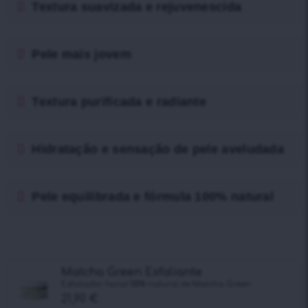
Textura suavizada e rejuvenescida
Pele mais jovem
Textura purificada e radiante
Hidratação e sensação de pele aveludada
Pele equilibrada e fórmula 100% natural
Matcha Green Esfoliante
Esfoliador facial 100% natural de Matcha Green
21,90
€