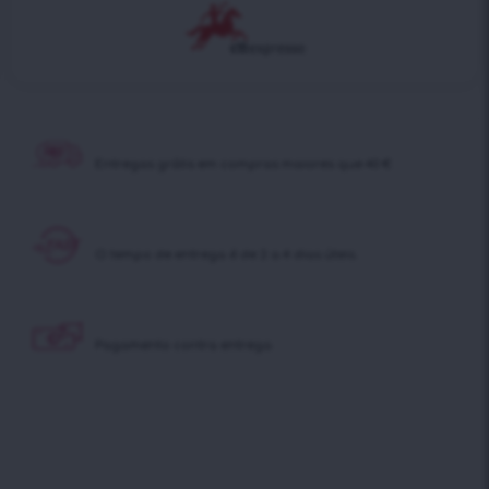
Entregas grátis em
compras maiores que 40 €
O tempo de entrega é
de 2 a 4 dias úteis.
Pagamento contra
entrega