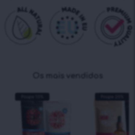
Os mais vendidos
Poupe
10
%
Poupe
20
%