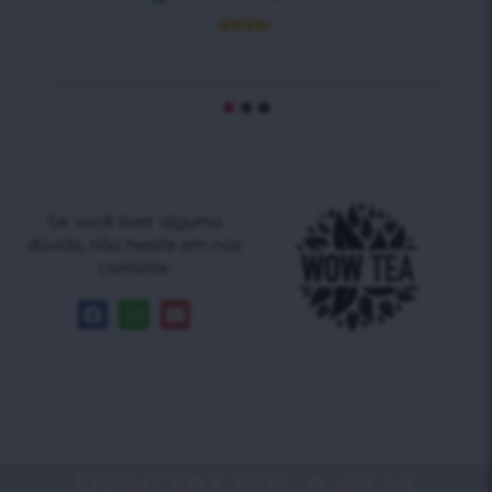





Se você tiver alguma
dúvida, não hesite em nos
contatar.
REVITALIZE A SUA