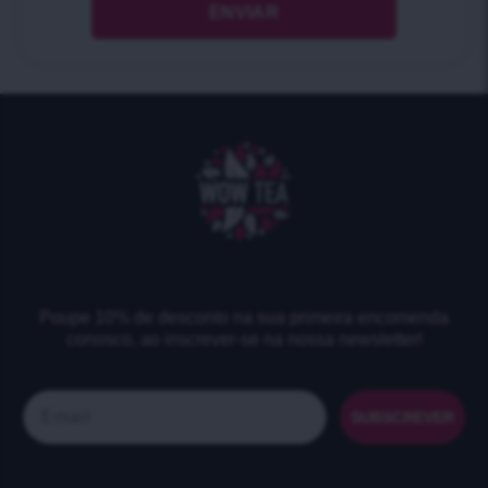
Poupe 10% de desconto na sua primeira encomenda
conosco, ao inscrever-se na nossa newsletter!
Email
SUBSCREVER