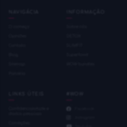
NAVIGÁCIA
INFORMAÇÃO
O começo
Sobre nós
Оpiniões
DETOX
Contato
SLIMFIT
Blog
Superfood
Sitemap
WOW bundles
Parceria
LINKS ÚTEIS
#WOW
Confidencialidade e
Facebook
dados pessoais
Instagram
Condições
Youtube