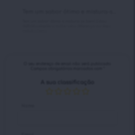
Tem um sabor ótimo e mistura-s...
Tem um sabor ótimo e mistura-se bem! Estou
definitivamente a notar uma diferença no meu
metabolismo.
O seu endereço de email não será publicado.
Campos obrigatórios marcados com
*
A sua classificação
Nome
Email