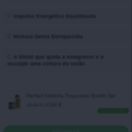
Impulso Energético Equilibrado
Mistura Detox Enriquecida
A blend que ajuda a emagrecer e a
esculpir uma cintura de verão
Perfect Matcha Tropicana Slimfit Set
63,80
€
57,40
€
Entrega grátis