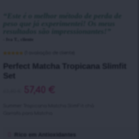
“Este é o melhor método de perda de
peso que já experimentei! Os meus
resultados são impressionantes!”
- Iva T., cliente
(
1
avaliação de cliente)
Classificado
1
com
5.00
em
Perfect Matcha Tropicana Slimfit
5 com base
em
Set
classificação
de cliente
57,40
€
63,80
€
Summer Tropicana Matcha SlimFit chá
Garrafa para Matcha
Rico em Antioxidantes