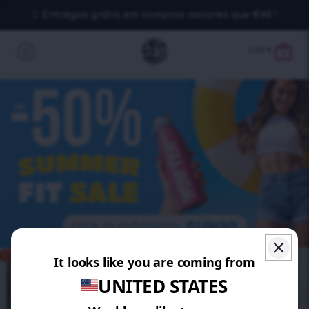
Entregas grátis em compras maiores que €40 !
0,00
€
0
POUPE 10%