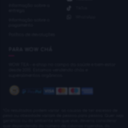
Informação sobre a
TikTok
entrega
WhatsApp
Informação sobre o
pagamento
Política de devoluções
PARA WOW CHÁ
WOW TEA – e-shop no campo da saúde e bem-estar
desde 2015. Estamos vendendo chás e
superalimentos orgânicos.
*Os resultados podem variar: as causas de ter excesso de
peso ou obesidade variam de pessoa para pessoa. Quer seja
genético ou do ambiente em que vive, deveria considerar
que dependendo do número de calorias ingeridas, da