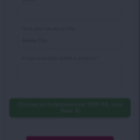
Give your review a title
A sua avaliação sobre o produto
*
Choose pictures(maxsize: 2000 KB, max
files: 5)