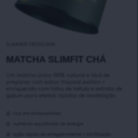
SUMMER TROPICANA
MATCHA SLIMFIT CHÁ
Um matcha único 100% natural e fácil de
preparar, com sabor tropical exótico +
enriquecido com folha de bétula e extrato de
galium para efeitos rápidos de modelação.
rico em antioxidantes
aumento equilibrado de energia
ação rápida de emagrecimento + tonificação