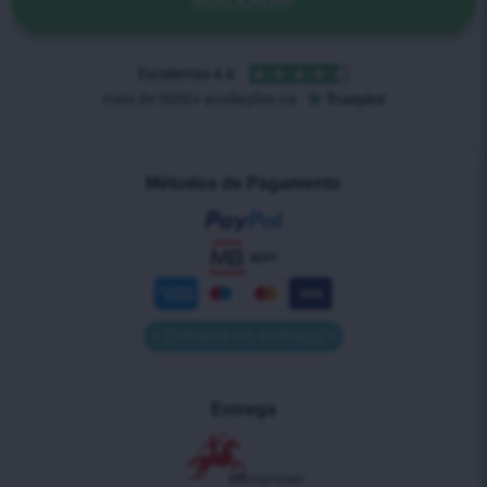
ADICIONAR
Métodos de Pagamento
• Dinheiro na entrega •
Entrega