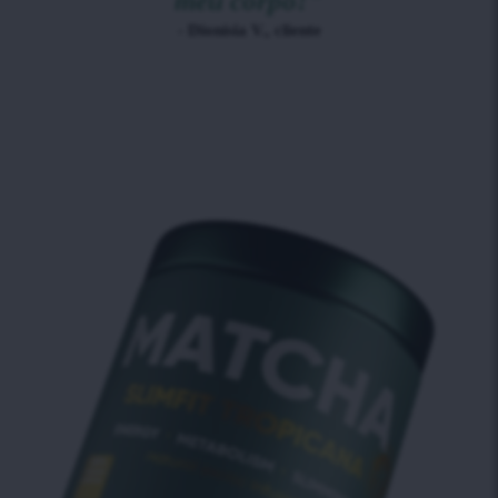
meu corpo!"
- Dionísia V., cliente