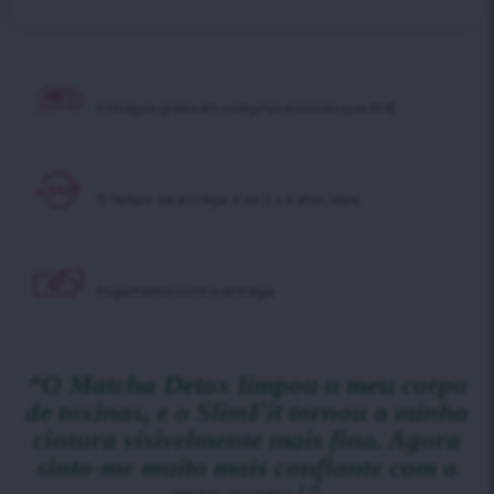
Entregas grátis em
compras maiores que 40 €
O tempo de entrega é
de 2 a 4 dias úteis.
Pagamento contra
entrega
“O Matcha Detox limpou o meu corpo
de toxinas, e o SlimFit tornou a minha
cintura visivelmente mais fina. Agora
sinto-me muito mais confiante com o