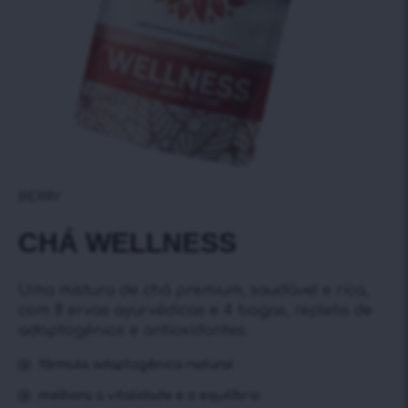
BERRY
CHÁ WELLNESS
Uma mistura de chá premium, saudável e rica,
com 8 ervas ayurvédicas e 4 bagas, repleta de
adaptogénios e antioxidantes.
fórmula adaptogênica natural
melhora a vitalidade e o equilíbrio