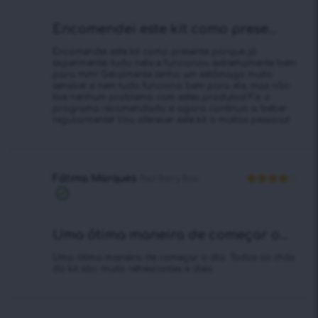
Encomendei este kit como prese...
Encomendei este kit como presente porque já
experimentei tudo nele e funcionou extremamente bem
para mim! Geralmente tenho um estômago muito
sensível e nem tudo funciona bem para ele, mas não
tive nenhum problema com estes produtos! Fiz o
programa recomendado e agora continuo a beber
regularmente! Vou oferecer este kit a muitas pessoas!
Fátima Marques
Red Berry Box
Avaliação
Compra
4
de 5
verificada
Uma ótima maneira de começar o...
Uma ótima maneira de começar o dia. Todos os chás
do kit são muito refrescantes e úteis.