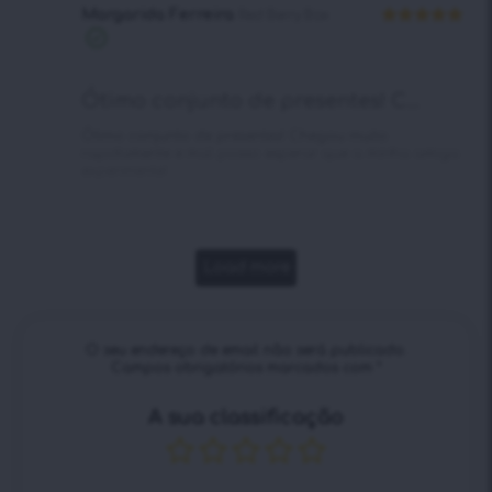
Margarida Ferreira
Red Berry Box
Avaliação
5
Compra
de 5
verificada
Ótimo conjunto de presentes! C...
Ótimo conjunto de presentes! Chegou muito
rapidamente e mal posso esperar que a minha amiga
experimente!
Load more
O seu endereço de email não será publicado.
Campos obrigatórios marcados com
*
A sua classificação