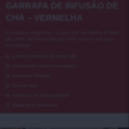
GARRAFA DE INFUSÃO DE
CHÁ – VERMELHA
Durável e elegante – a garrafa vermelha é feita
de vidro de borossilicato com infusor em aço
inoxidável.
a melhor maneira de beber chá
reutilizável = produto ecológico
excelente filtração
fácil de usar
materiais de alta qualidade
elegante e chamativa