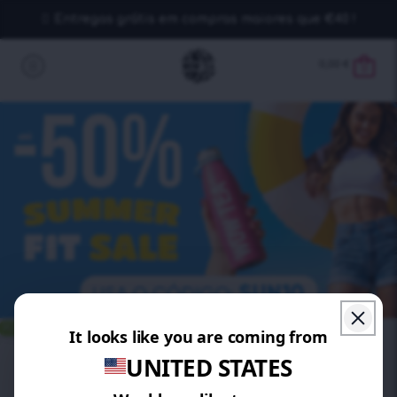
Entregas grátis em compras maiores que €40 !
0,00
€
0
POUPE 30%