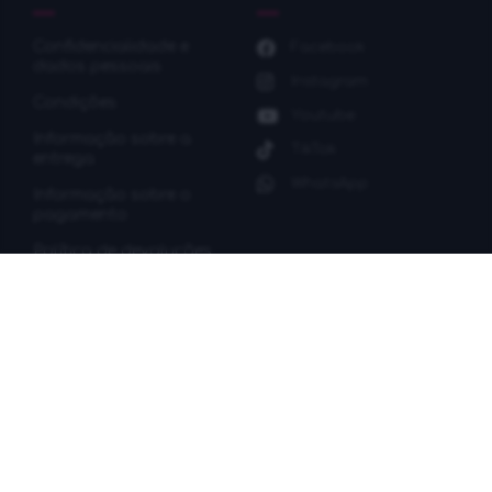
Confidencialidade e
Facebook
dados pessoais
Instagram
Condições
Youtube
Informação sobre a
TikTok
entrega
WhatsApp
Informação sobre o
pagamento
Política de devoluções
PARA WOW CHÁ
WOW TEA – e-shop no campo da saúde e bem-estar
desde 2015. Estamos vendendo chás e
superalimentos orgânicos.