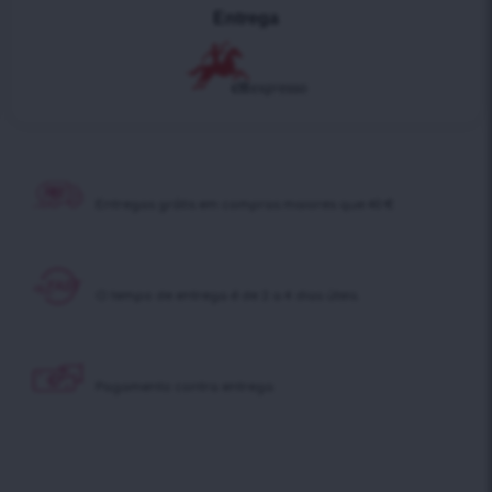
Entrega
Entregas grátis em
compras maiores que 40 €
O tempo de entrega é
de 2 a 4 dias úteis.
Pagamento contra
entrega