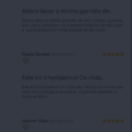
Adoro levar a minha garrafa de...
Adoro levar a minha garrafa de chá comigo quando
saio para caminhar na natureza! Este kit contém tudo
o que precisas e é indispensável ter em casa!
Paula Gomes
Red Berry Box
Avaliação
5
Compra
de 5
verificada
Este kit é fantástico! Os chás...
Este kit é fantástico! Os chás são deliciosos e sinto-me
com mais energia e saudável. A garrafa também é
muito prática.
Leonor Dias
Red Berry Box
Avaliação
5
Compra
de 5
verificada