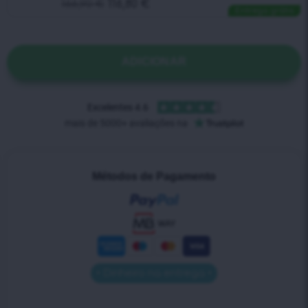
166,90
€
116,80
€
Entrega grátis
ADICIONAR
Métodos de Pagamento
• Dinheiro na entrega •