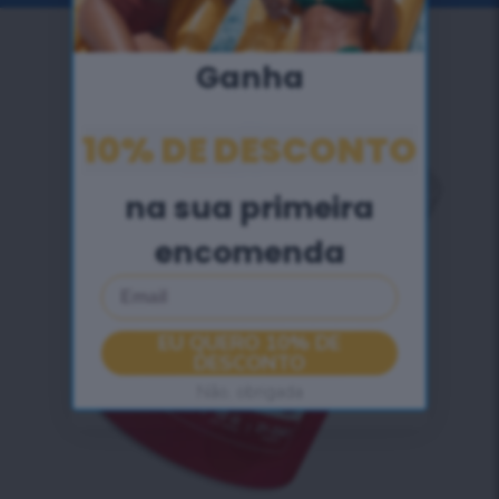
Ganha
10% DE DESCONTO
na sua primeira
encomenda
Email
EU QUERO 10% DE
DESCONTO
Não, obrigada