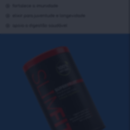
fortalece a imunidade
elixir para juventude e longevidade
apoia a digestão saudável