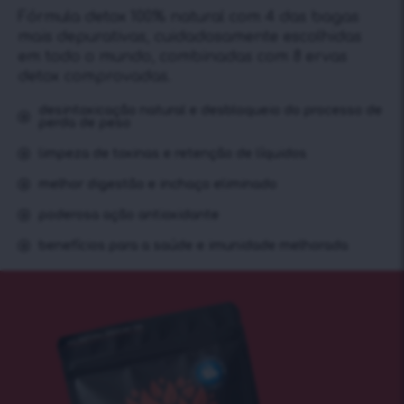
Fórmula detox 100% natural com 4 das bagas
mais depurativas, cuidadosamente escolhidas
em todo o mundo, combinadas com 8 ervas
detox comprovadas.
desintoxicação natural e desbloqueio do processo de
perda de peso
limpeza de toxinas e retenção de líquidos
melhor digestão e inchaço eliminado
poderosa ação antioxidante
benefícios para a saúde e imunidade melhorada