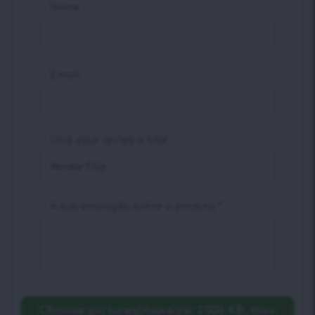
Nome
Email
Give your review a title
A sua avaliação sobre o produto
*
Choose pictures(maxsize: 2000 KB, max