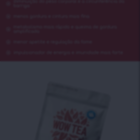
diminuição do peso corporal e a circunferência da
barriga
menos gordura e cintura mais fina
metabolismo mais rápido e queima de gordura
amplificada
menor apetite e regulação da fome
impulsionador de energia e imunidade mais forte