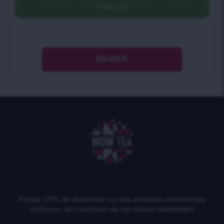
files: 5)
Poupe 10% de desconto na sua primeira encomenda
conosco, ao inscrever-se na nossa newsletter!