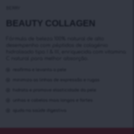
BERRY
BEAUTY COLLAGEN
Fórmula de beleza 100% natural de alto
desempenho com péptidos de colagénio
hidrolisado tipo I & III, enriquecida com vitamina
C natural para melhor absorção.
reafirma e levanta a pele
minimiza as linhas de expressão e rugas
hidrata e promove elasticidade da pele
unhas e cabelos mais longos e fortes
ajuda na saúde digestiva