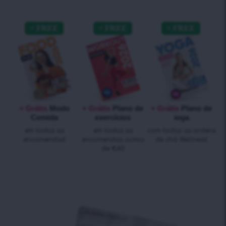
+ Grátis
Modo
+ Grátis
Plano de
+ Grátis
Plano de
Comida
exercícios
ioga
em todas as
em todas as
com todas as ordens
encomendas!
encomendas acima
de chá Wellness!
de €40