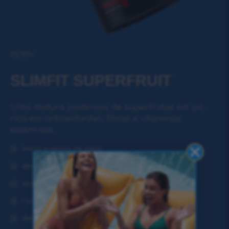
BERRY
SLIMFIT SUPERFRUIT
Uma mistura poderosa de superfrutas em pó,
rica em antioxidantes, fibras e vitaminas
essenciais.
inicia a perda de peso
desintoxicação profunda e alcalinização
acelera o metabolismo
rico em adaptógenos
delicioso sabor a fruta