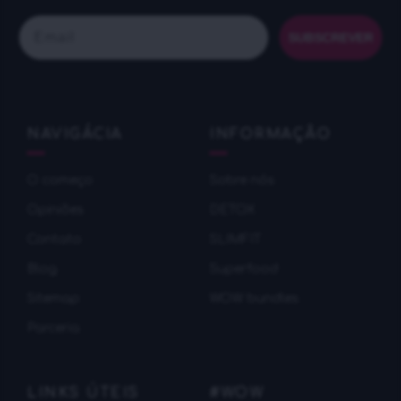
Email
SUBSCREVER
NAVIGÁCIA
INFORMAÇÃO
O começo
Sobre nós
Оpiniões
DETOX
Contato
SLIMFIT
Blog
Superfood
Sitemap
WOW bundles
Parceria
LINKS ÚTEIS
#WOW