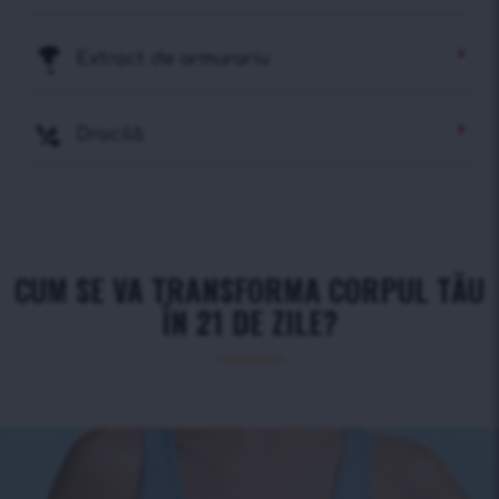
Extract de armurariu
Dracilă
CUM SE VA TRANSFORMA CORPUL TĂU
ÎN 21 DE ZILE?