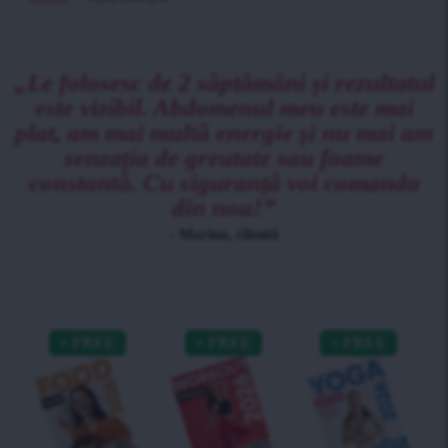
„Le folosesc de 2 săptămâni și rezultatul
este vizibil. Abdomenul meu este mai
plat, am mai multă energie și nu mai am
senzația de greutate sau foame
constantă. Cu siguranță voi comanda
din nou!”
- Marina, clientă