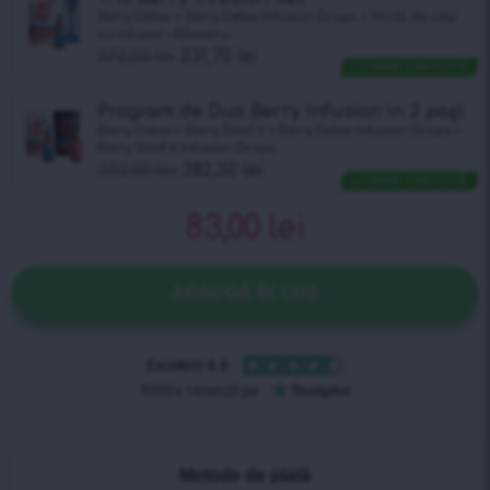
Berry Detox + Berry Detox Infusiоn Drops + Sticlă de ceai
cu infuzor – Albastru
272,00
lei
231,70
lei
LIVRARE GRATUITĂ
Program de Duo Berry Infusion in 2 pași
Berry Detox + Berry SlimFit + Berry Detox Infusiоn Drops +
Berry SlimFit Infusiоn Drops
352,00
lei
282,30
lei
LIVRARE GRATUITĂ
83,00
lei
ADAUGĂ ÎN COȘ
Metode de plată