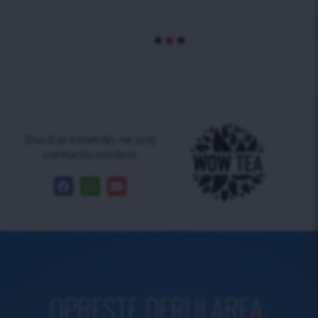
Dacă ai întrebări, ne poți
contacta oricând.
OPREŞTE DERULAREA.