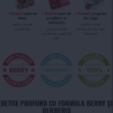
+ Gratuit
plan de
+ Gratuit
plan de
+ Gratuit
program
dieta
pregătire la
de yoga
domiciliu
pentru toate
pentru toate
comenzile
pentru toate
comenzile de ceai
comenzile peste 130
Wellness!
Lei!
DETOX PROFUND CU FORMULA BERRY ȘI
BERBERIS