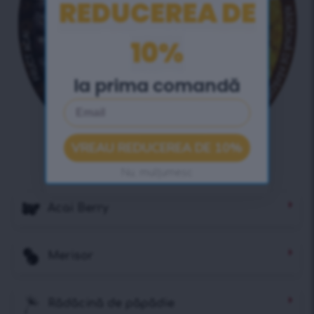
REDUCEREA DE
10%
la prima comandă
Email
VREAU REDUCEREA DE 10%
Nu, mulțumesc
Acai Berry
Merisor
Rădăcină de păpădie