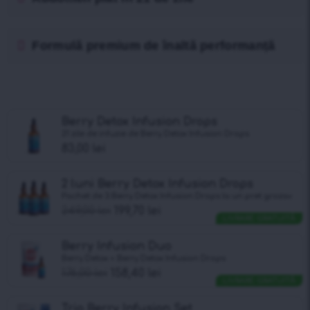
Formulă premium de înaltă performanță
Berry Detox Infusion Drops
21 zile de infuzie de Berry Detox Infusiоn Drops
83,00
lei
2 luni Berry Detox Infusiоn Drops
Pachet de 3 Berry Detox Infusiоn Drops la un pret grozav
249,00
lei
199,70
lei
LIVRARE GRATUITĂ
Berry Infusion Duo
Berry Detox + Berry Detox Infusiоn Drops
176,00
lei
158,40
lei
LIVRARE GRATUITĂ
Trio Berry Infusion Set