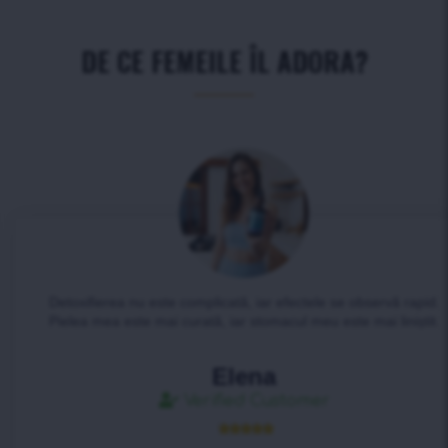
DE CE FEMEILE ÎL ADORA?
Detoxifierea nu este complicată, iar efectele se observă rapid.
Pielea mea este mai curată, iar stomacul meu este mai liniștit.
Elena
Verified Customer




