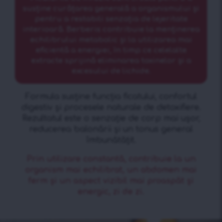
susține curățarea generală a organismului și
pentru a restabili senzația de lejeritate
interioară. Berberis contribuie la menținerea
echilibrului metabolic și la utilizarea mai
eficientă a energiei, în timp ce celelalte
extracte sprijină eliminarea toxinelor și a
excesului de lichide.
Formula susține funcția ficatului, confortul
digestiv și procesele naturale de detoxifiere.
Rezultatul este o senzație de corp mai ușor,
reducerea balonării și un tonus general
îmbunătățit.
Prin utilizare constantă, contribuie la un
organism mai echilibrat, un abdomen mai
ferm și un aspect vizibil mai proaspăt și
energic, zi de zi.