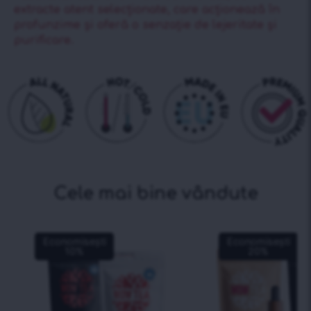
extracte atent selecționate, care acționează în
profunzime și oferă o senzație de lejeritate și
purificare.
Cele mai bine vândute
Economisești
Economisești
10
%
20
%