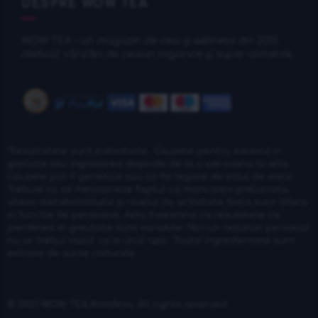
DESPRE WOW TEA
WOW TEA – un magazin de ceai și wellness din 2015
dedicat vânzării de ceaiuri organice și super-alimente.
*Rezultatele sunt individuale.: Cauzele pentru excesul in
greitate sau ingrasarea depinde de la o persoana la alta.
Cauzele pot fi genetice sau sa fie legate de stilul de viata.
Trebuie sa se mentioneze faptul ca mancarea prelucrata,
viteza metabolismului si nivelul de activitate fizica sunt difera
in functie de persoana. Asta inseamna ca rezulatele ca
pierderea in greutate sunt variabile. Nici-un rezultat personal
nu ar trebui vazut ca si unul tipic. Toate ingredientele sunt
extrase de surse naturale.
© 2021
WOW TEA România
. All rights reserved