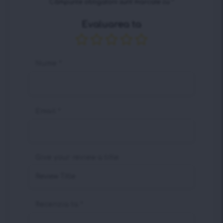
Câmpurile obligatorii sunt marcate cu
*
Evaluarea ta
Nume
*
Email
*
Give your review a title
Recenzia ta
*