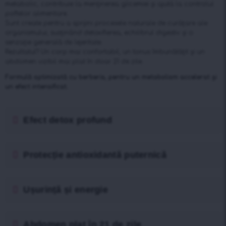
metabolic, contribuie la menținerea glicemiei și ajută la controlul
poftelor alimentare.
Sunt create pentru a sprijini procesele naturale de curățare ale
organismului, susținând detoxifierea, echilibrul digestiv și o
senzație generală de lejeritate.
Rezultatul? Un corp mai confortabil, un tonus îmbunătățit și un
abdomen vizibil mai plat în doar 21 de zile.
Formulă optimizată cu berberis, pentru un metabolism accelerat și
un efect intensificat.
Efect detox profund
Protecție antioxidantă puternică
Ușurință și energie
Abdomen plat în 21 de zile