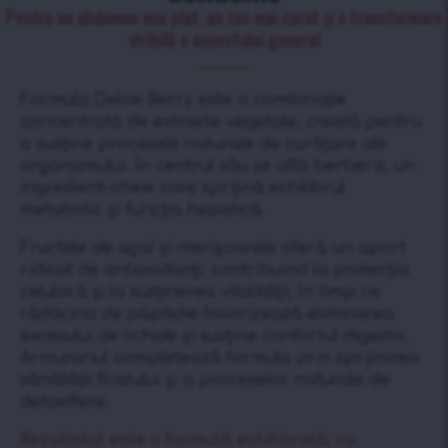
Pentru un abdomen mai plat, un ten mai curat și o transformare
vizibilă a aspectului general
Formula Detox Berry este o combinație
concentrată de extracte vegetale, creată pentru
a susține procesele naturale de curățare ale
organismului. În centrul său se află berberis, un
ingredient-cheie care sprijină echilibrul
metabolic și funcția hepatică.
Fructele de açaí și merișoarele oferă un aport
ridicat de antioxidanți, contribuind la protecția
celulară și la susținerea vitalității, în timp ce
rădăcina de păpădie favorizează eliminarea
excesului de lichide și susține confortul digestiv.
Armurariul completează formula prin sprijinirea
sănătății ficatului și a proceselor naturale de
detoxifiere.
Rezultatul este o formulă echilibrată, cu