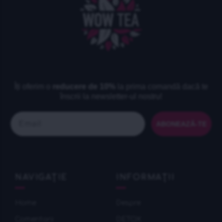
Îți oferim o
reducere de 10%
la prima comandă dacă te
înscrii la newsletter-ul nostru!
Email
ABONEAZĂ-TE
NAVIGAȚIE
INFORMAȚII
Home
Despre
Comentarii
DETOX