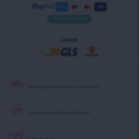
• Plata la livrare •
Livrare
Transport gratuit
la 130 lei la adresa dvs
Livrarea durează
1-2 zile lucrătoare
Plată la
livrare!