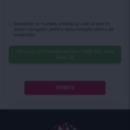
Salvează-mi numele, emailul și site-ul web în
acest navigator pentru data viitoare când o să
comentez.
Choose pictures(maxsize: 2000 KB, max
files: 5)