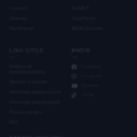
Contact
SLIMFIT
Sitemap
Superfood
Parteneriat
WOW pachete
LINII UTILE
#WOW
Politica de
Facebook
confidentialitate
Instagram
Termeni si conditii
Youtube
Informații despre livrare
TikTok
Informații despre plată
Politica de retur
FAQ