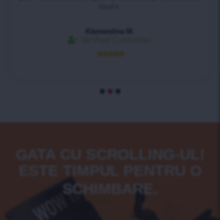
SlimFit.
Klementina M.
Verified Customer





GATA CU SCROLLING-UL!
ESTE TIMPUL PENTRU O
SCHIMBARE.