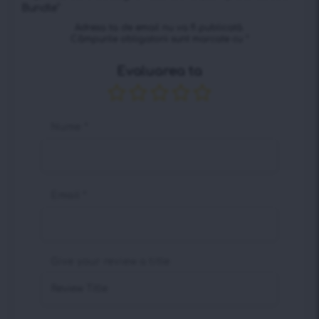
Bundle”
Adresa ta de email nu va fi publicată.
Câmpurile obligatorii sunt marcate cu
*
Evaluarea ta
Nume
*
Email
*
Give your review a title