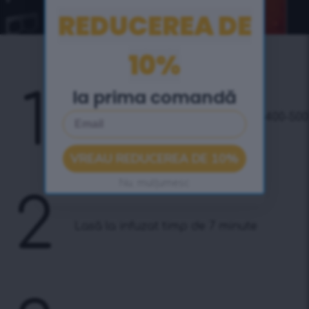
REDUCEREA DE
10%
Ușor de folosit
1
la prima comandă
Email
Toarnă 7 gr (1 lingură) de ceai cu 400-500
ml de apă fierbinte
VREAU REDUCEREA DE 10%
Nu, mulțumesc
2
Lasă la infuzat timp de 7 minute