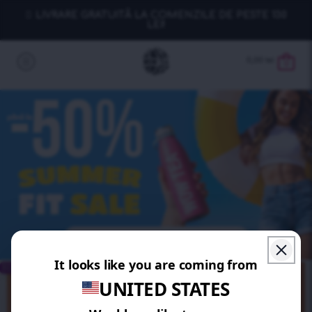
LIVRARE GRATUITĂ LA COMENZILE DE PESTE 130
LEI!
0,00
lei
0
ECONOMISEȘTI 20%