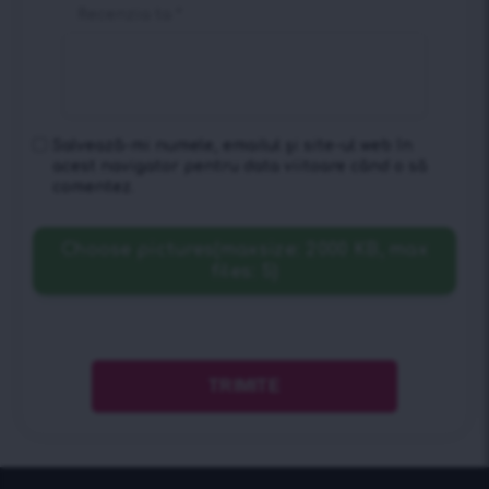
Recenzia ta
*
Salvează-mi numele, emailul și site-ul web în
acest navigator pentru data viitoare când o să
comentez.
Choose pictures(maxsize: 2000 KB, max
files: 5)