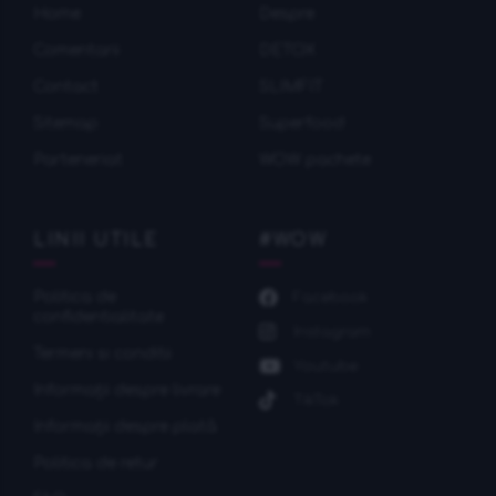
Home
Despre
Comentarii
DETOX
Contact
SLIMFIT
Sitemap
Superfood
Parteneriat
WOW pachete
LINII UTILE
#WOW
Politica de
Facebook
confidentialitate
Instagram
Termeni si conditii
Youtube
Informații despre livrare
TikTok
Informații despre plată
Politica de retur