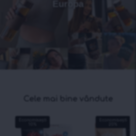
Europa
Cele mai bine vândute
Economisești
Economisești
10
%
20
%