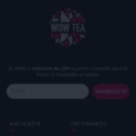
Îți oferim o
reducere de 10%
la prima comandă dacă te
înscrii la newsletter-ul nostru!
Email
ABONEAZĂ-TE
NAVIGAȚIE
INFORMAȚII