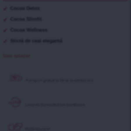
Cocoa Detox
Cocoa Slimfit
Cocoa Wellness
Sticlă de ceai elegantă
Stoc epuizat
Transport gratuit
la 130 lei la adresa dvs
Livrarea durează
1-2 zile lucrătoare
Plată la
livrare!