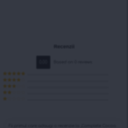
Recenzii
0.00
Based on 0 reviews
Evaluat la
5
din 5
Evaluat la
4
din 5
Evaluat
la
3
din
Evaluat
5
la
2
Evaluat
din 5
la
1
din
5
Fii primul care adaugi o recenzie la „Complete Cocoa