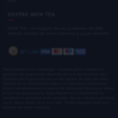
FAQ
DESPRE WOW TEA
WOW TEA – un magazin de ceai și wellness din 2015
dedicat vânzării de ceaiuri organice și super-alimente.
*Rezultatele sunt individuale.: Cauzele pentru excesul in
greitate sau ingrasarea depinde de la o persoana la alta.
Cauzele pot fi genetice sau sa fie legate de stilul de viata.
Trebuie sa se mentioneze faptul ca mancarea prelucrata,
viteza metabolismului si nivelul de activitate fizica sunt difera
in functie de persoana. Asta inseamna ca rezulatele ca
pierderea in greutate sunt variabile. Nici-un rezultat personal
nu ar trebui vazut ca si unul tipic. Toate ingredientele sunt
extrase de surse naturale.