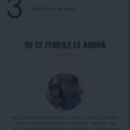
3
Bucură-te de gust!
DE CE FEMEILE LE ADORĂ
Mi-a scăzut apetitul pentru dulciuri. Nu m-am măsurat, dar deja
mă bag în niște haine strâmte de anul trecut. Fără diete, fără
post. Fac doar plimbări regulate și de două ori pe zi de la cacao