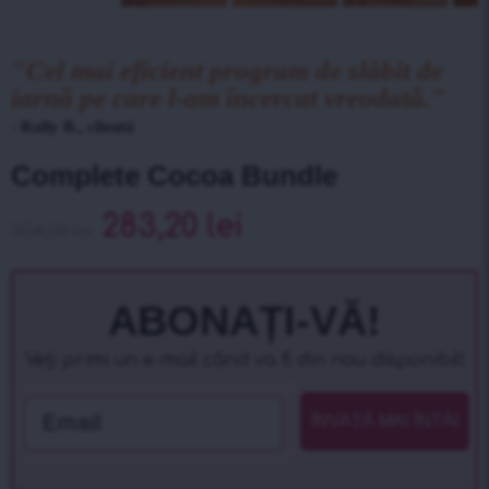
"Cel mai eficient program de slăbit de
iarnă pe care l-am încercat vreodată."
- Rally B., clientă
Complete Cocoa Bundle
283,20
lei
354,00
lei
ABONAȚI-VĂ!
Veți primi un e-mail când va fi din nou disponibil!
Email
ÎNVAȚĂ MAI ÎNTÂI