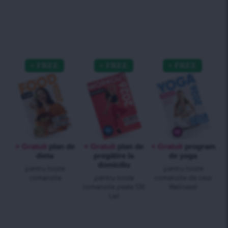
+ Gratuit
plan de
+ Gratuit
plan de
+ Gratuit
program
dieta
pregătire la
de yoga
domiciliu
pentru toate
pentru toate
comenzile
pentru toate
comenzile de ceai
comenzile peste 130
Wellness!
Lei!