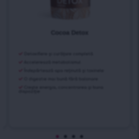
Cocoa Detox
Detoxifiere și curățare completă
Accelerează metabolismul
Îndepărtează apa reținută și toxinele
O digestie mai bună fără balonare
Crește energia, concentrarea și buna
dispoziție