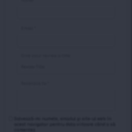
Nume
*
Email
*
Give your review a title
Recenzia ta
*
Salvează-mi numele, emailul și site-ul web în
acest navigator pentru data viitoare când o să
comentez.