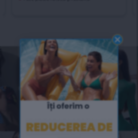
Îți oferim o ​
3 000 000+
REDUCEREA DE
ceaiuri vândute în toată