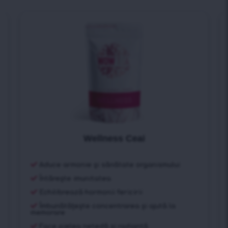
Wellness Ceai
Aduce armonie și sănătate organismului
Întărește imunitatea
Echilibrează hormonii fericirii
Îmbunătățește concentrarea și ajută la
memorare
Face pielea netedă și radiantă