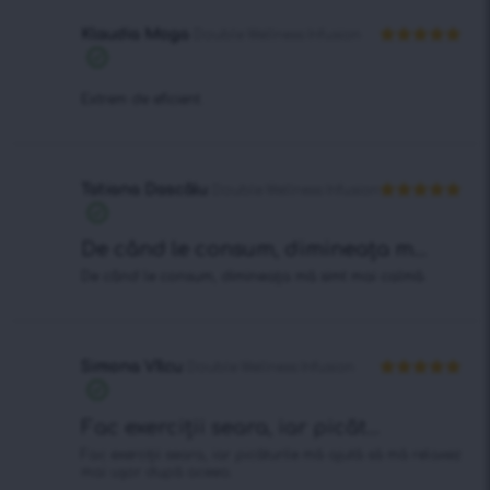
Klaudia Moga
Double Wellness Infusion
Evaluat la
5
din 5
Extrem de eficient.
Tatiana Dascălu
Double Wellness Infusion
Evaluat la
5
din 5
De când le consum, dimineața m...
De când le consum, dimineața mă simt mai calmă.
Simona Vîlcu
Double Wellness Infusion
Evaluat la
5
din 5
Fac exerciții seara, iar picăt...
Fac exerciții seara, iar picăturile mă ajută să mă relaxez
mai ușor după aceea.