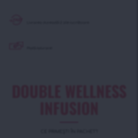
Livrarea durează
1-2 zile lucrătoare
Plată la
livrare!
DOUBLE WELLNESS
INFUSION
CE PRIMEȘTI ÎN PACHET?