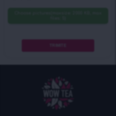
Choose pictures(maxsize: 2000 KB, max
files: 5)