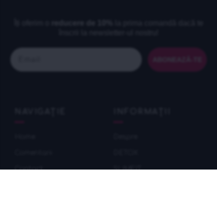
Îți oferim o
reducere de 10%
la prima comandă dacă te
înscrii la newsletter-ul nostru!
Email
ABONEAZĂ-TE
NAVIGAȚIE
INFORMAȚII
Home
Despre
Comentarii
DETOX
Contact
SLIMFIT
Sitemap
Superfood
Parteneriat
WOW pachete