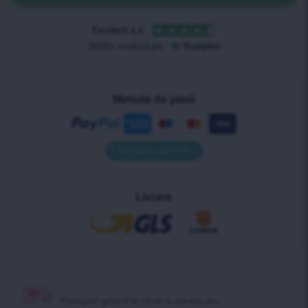
Metode de plată
• Plata la livrare •
Livrare
Transport gratuit
la 130 lei la adresa dvs