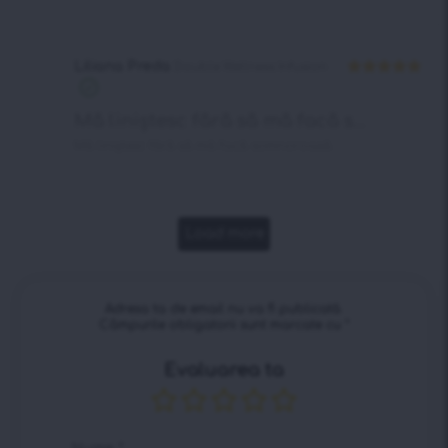
Liliana Preda
Double Wellness Infusion
Evaluat la
5
din 5
Mă liniștesc fără să mă facă s...
Mă liniștesc fără să mă facă somnoroasă.
Load more
Adresa ta de email nu va fi publicată.
Câmpurile obligatorii sunt marcate cu
*
Evaluarea ta