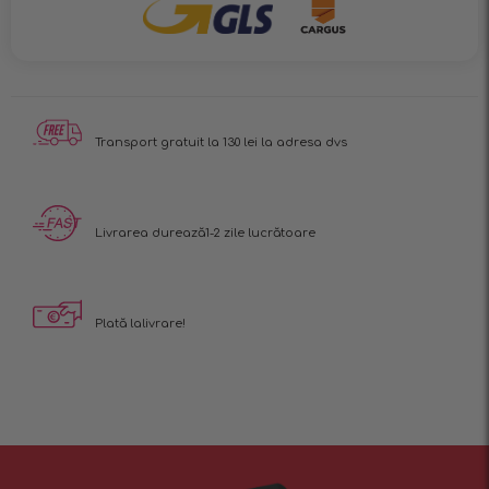
Transport gratuit
la 130 lei la adresa dvs
Livrarea durează
1-2 zile lucrătoare
Plată la
livrare!