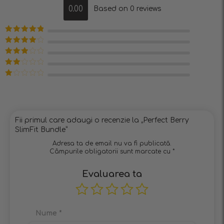
0.00
Based on 0 reviews
Evaluat la
5
din 5
Evaluat la
4
din 5
Evaluat
la
3
din
Evaluat
5
la
2
Evaluat
din 5
la
1
din
5
Fii primul care adaugi o recenzie la „Perfect Berry
SlimFit Bundle”
Adresa ta de email nu va fi publicată.
Câmpurile obligatorii sunt marcate cu
*
Evaluarea ta
Nume
*