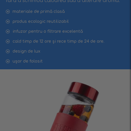
fără a schimba culoarea sau a alterare aroma.
materiale de primă clasă
produs ecologic reutilizabil
infuzor pentru o filtrare excelentă
cald timp de 12 ore și rece timp de 24 de ore.
design de lux
ușor de folosit