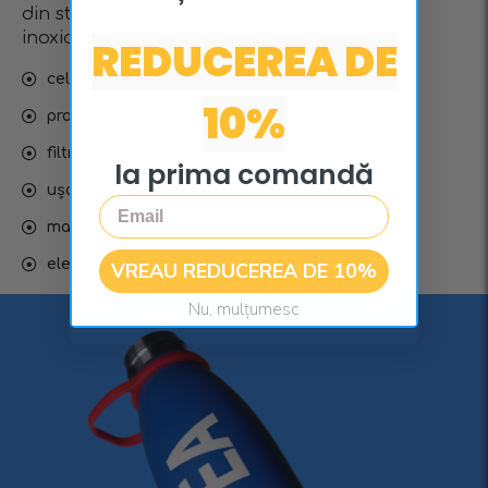
din sticlă borosilicată cu un infuzor din oțel
inoxidabil.
REDUCEREA DE
cel mai convenabil mod de a bea ceai
10%
produs ecologic reutilizabil
filtrare excelentă
la prima comandă
ușor de folosit
Email
materiale de înaltă calitate
elegantă și remarcabilă
VREAU REDUCEREA DE 10%
Nu, mulțumesc