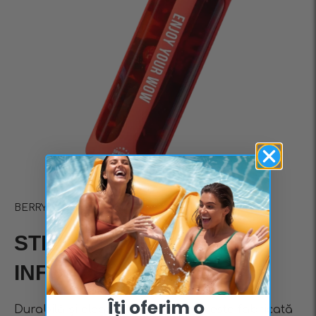
BERRY
STICLĂ DE CEAI CU
INFUZOR – ROȘU
Îți oferim o ​
Durabilă și elegantă – sticla roșie este fabricată