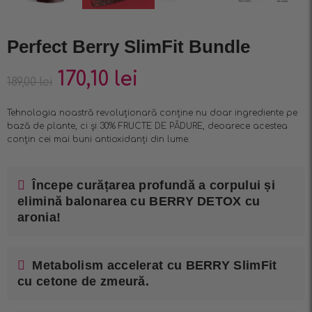
Perfect Berry SlimFit Bundle
170,10
lei
189,00
lei
Tehnologia noastră revoluționară conține nu doar ingrediente pe
bază de plante, ci și 30% FRUCTE DE PĂDURE, deoarece acestea
conțin cei mai buni antioxidanți din lume.
Începe curățarea profundă a corpului și
elimină balonarea cu BERRY DETOX cu
aronia!
Metabolism accelerat cu BERRY SlimFit
cu cetone de zmeură.