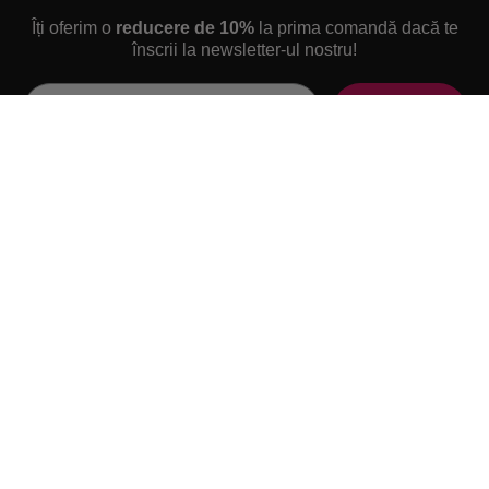
Îți oferim o
reducere de 10%
la prima comandă dacă te
înscrii la newsletter-ul nostru!
Email
ABONEAZĂ-TE
NAVIGAȚIE
INFORMAȚII
Home
Despre
Comentarii
DETOX
Contact
SLIMFIT
Sitemap
Superfood
Parteneriat
WOW pachete