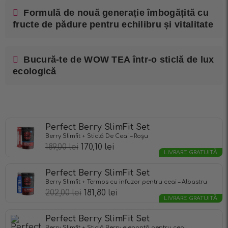
Formulă de nouă generație îmbogățită cu
fructe de pădure pentru echilibru și vitalitate
Bucură-te de WOW TEA într-o sticlă de lux
ecologică
Perfect Berry SlimFit Set
Berry Slimfit + Sticlă De Ceai – Roșu
189,00
lei
170,10
lei
LIVRARE GRATUITĂ
Perfect Berry SlimFit Set
Berry Slimfit + Termos cu infuzor pentru ceai – Albastru
202,00
lei
181,80
lei
LIVRARE GRATUITĂ
Perfect Berry SlimFit Set
Berry Slimfit + Sticlă Berry elegantă pentru ceai