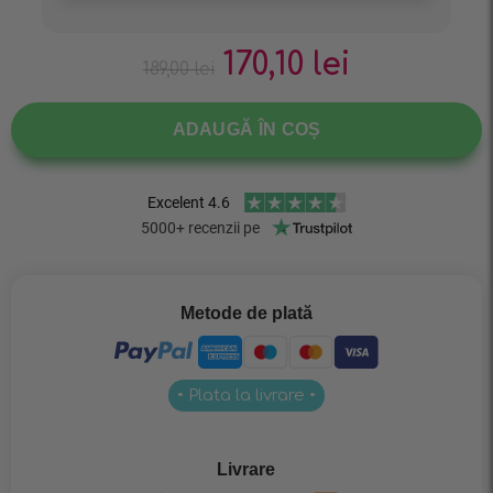
170,10
lei
189,00
lei
ADAUGĂ ÎN COȘ
Metode de plată
• Plata la livrare •
Livrare