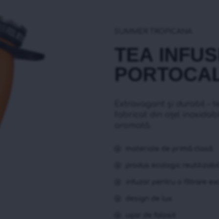
SUMMER TROPICANA
ТЕА INFU
PORTOCAL
Extravagant și durabil – 
fabricat din oțel inoxidab
aromată.
materiale de primă clasă
produs ecologic reutilizabi
infuzor pentru o filtrare e
design de lux
ușor de folosit