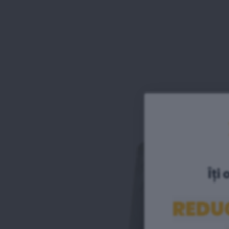
Îți 
REDU