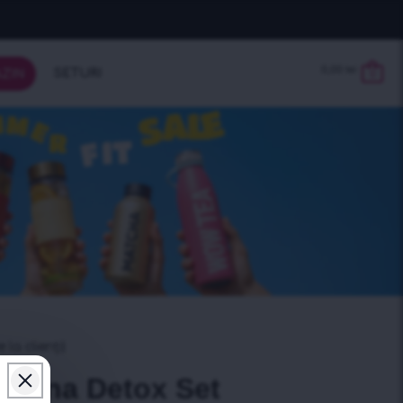
0,00
lei
SETURI
ZIN
0
 la clienți)
picana Detox Set