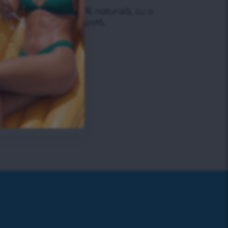
ntru o detoxifiere 100% naturală, cu o
tru o acțiune mai rapidă.
une rapidă
etenția de apă
i digestia
de vară
tropicale