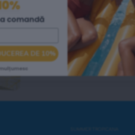
10%
Ediție limitată de vară pe
formulă îmbunătățită pen
ma comandă
detoxifiere de vară cu acți
îndepărtează toxinele și r
stimulează metabolismul ș
DUCEREA DE 10%
efect vizibil asupra taliei 
gust revigorant de citrice 
 mulțumesc
SUMMER TROPICANA