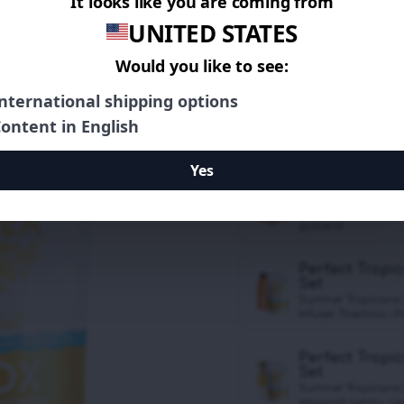
clienți
170,10
le
189,00
lei
Summer Tropicana D
Sticlă De Ceai – Gal
Perfect Tropi
Set
Summer Tropicana D
galbenă
Perfect Tropi
Set
Summer Tropicana D
Infuser Thermos – P
Perfect Tropi
Set
Summer Tropicana D
elegantă pentru ce