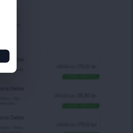
i
etox Ceai
ben
cana Detox
189,00
lei
170,10
lei
etox + Sticlă
LIVRARE GRATUITĂ
cana Detox
202,00
lei
181,80
lei
etox + Теа
ortocaliu
LIVRARE GRATUITĂ
cana Detox
199,00
lei
179,10
lei
etox + Sticla
ai Tropicana