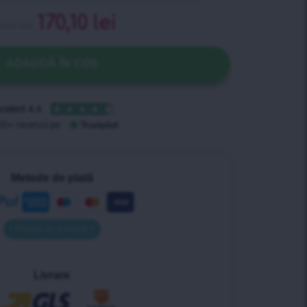
170,10
lei
9,00
lei
ADAUGĂ ÎN COȘ
Metode de plată
• Plata la livrare •
Livrare