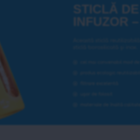
STICLĂ DE
INFUZOR 
Această sticlă reutilizabil
sticlă borosilicată și inox.
cel mai convenabil mod de
produs ecologic reutilizabi
filtrare excelentă
ușor de folosit
materiale de înaltă calitat