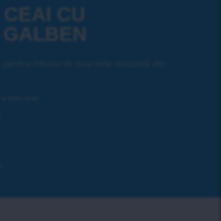
 CEAI CU
– GALBEN
ă pentru infuzia de ceai este realizată din
 a bea ceai
l
e