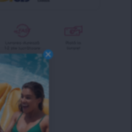
Livrarea durează
Plată la
1-2 zile lucrătoare
livrare!
AI