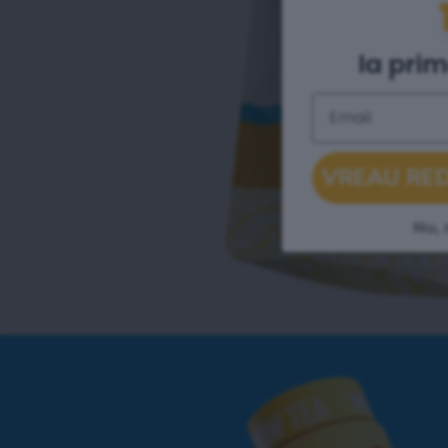
la pri
Email
VREAU RE
Nu,