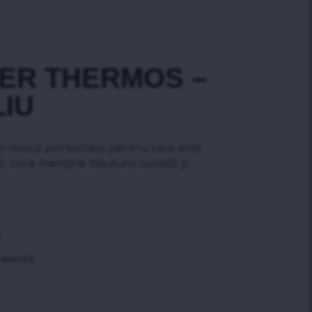
SER THERMOS –
IU
termosul portocaliu pentru ceai este
il, care menține băutura curată și
l
xcelentă