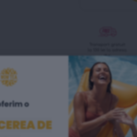
Transport gratuit
la 130 lei la adresa
dvs
oferim o ​
SUMMER TROPICANA
CEREA DE
DETOX CE