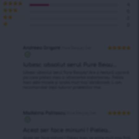
Evaluat la
5
4
din 5
Evaluat la
0
4
din 5
Evaluat
0
la
3
din
Evaluat
0
5
la
2
Evaluat
din 5
la
1
din
5
Andreea Grigore
Pure Beauty Ser
Evaluat la
5
din 5
Iubesc absolut serul Pure Beau...
Iubesc absolut serul Pure Beauty! Are o textură ușoară
pe care pielea mea o absoarbe instantaneu. Pielea
mea este moale și arată mult mai sănătoasă. L-am
recomandat deja tuturor prietenilor mei.
Madalina Patrascu
Pure Beauty Ser
Evaluat la
5
din 5
Acest ser face minuni ! Pielea...
Acest ser face minuni ! Pielea mea se simte mult mai fină