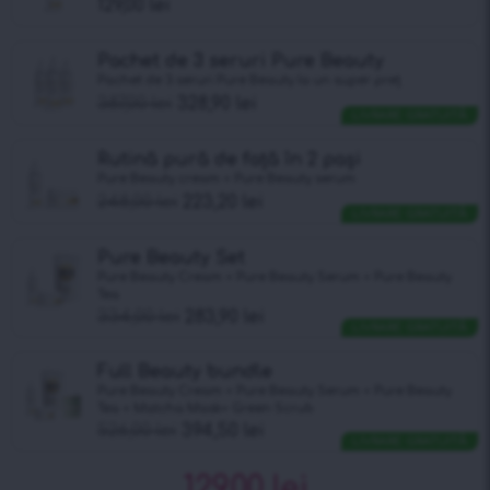
129,00
lei
Pachet de 3 seruri Pure Beauty
Pachet de 3 seruri Pure Beauty la un super preț
387,00
lei
328,90
lei
LIVRARE GRATUITĂ
Rutină pură de față în 2 pași
Pure Beauty cream + Pure Beauty serum
248,00
lei
223,20
lei
LIVRARE GRATUITĂ
Pure Beauty Set
Pure Beauty Cream + Pure Beauty Serum + Pure Beauty
Tea
334,00
lei
283,90
lei
LIVRARE GRATUITĂ
Full Beauty bundle
Pure Beauty Cream + Pure Beauty Serum + Pure Beauty
Tea + Matcha Mask+ Green Scrub
526,00
lei
394,50
lei
LIVRARE GRATUITĂ
129,00
lei