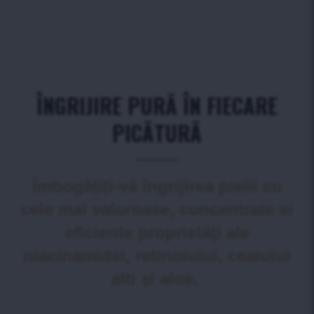
ÎNGRIJIRE PURĂ ÎN FIECARE
PICĂTURĂ
Îmbogățiți-vă îngrijirea pielii cu
cele mai valoroase, concentrate si
eficiente proprietăţi ale
niacinamidei, retinolului, ceaiului
alb și aloe.