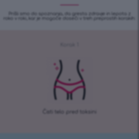
Prišli smo do spoznanja, da gresta zdravje in lepota z
roko v roki, kar je mogoče doseči v treh preprostih korakih:
Korak 1
Čisti telo pred toksini