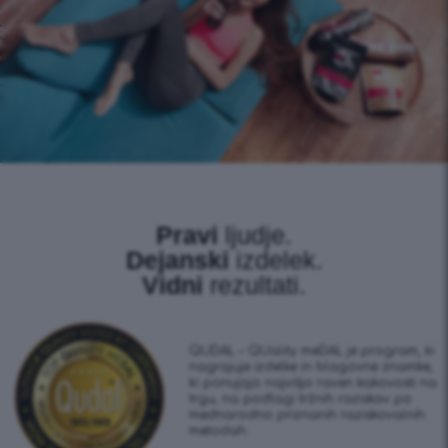
Pravi
ljudje.
Dejanski
izdelek.
Vidni
rezultati.
QUDAL – QUality meDAL je program, ki
nagrajuje izdelke in blagovne znamke,
ki ponujajo najvišjo raven kakovosti na
trgu, na podlagi tržnih raziskav po
mednarodno priznanih raziskovalnih
metodah.