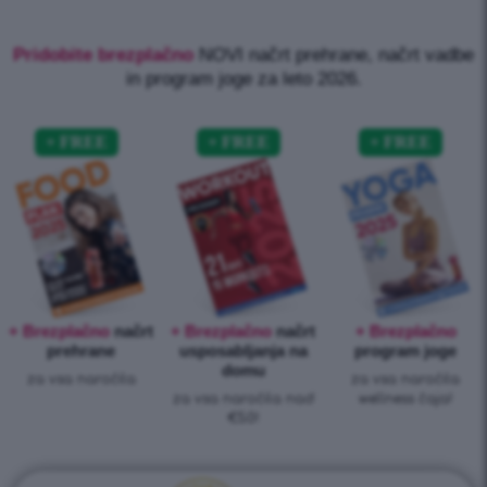
Pridobite brezplačno
NOVI načrt prehrane, načrt vadbe
in program joge za leto 2026.
+ Brezplačno
načrt
+ Brezplačno
načrt
+ Brezplačno
prehrane
usposabljanja na
program joge
domu
za vsa naročila
za vsa naročila
za vsa naročila nad
wellness čaja!
€50!