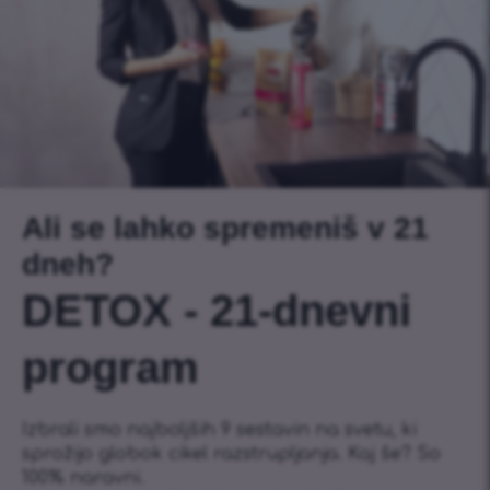
Ali se lahko spremeniš v 21
dneh?
DETOX - 21-dnevni
program
Izbrali smo najboljših 9 sestavin na svetu, ki
sprožijo globok cikel razstrupljanja. Kaj še? So
100% naravni.