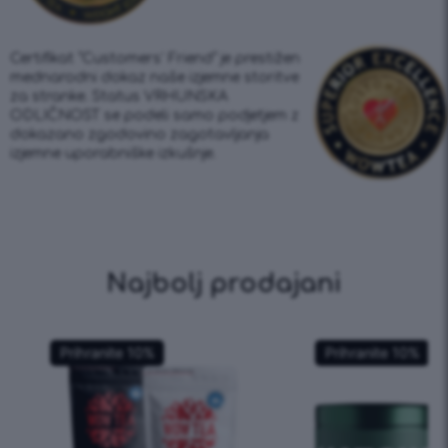
Certifikat “Customers’ Friend” je prestižen
mednarodni dokaz naše izjemne storitve
za stranke. Status VRHUNSKA
ODLIČNOST se podeli samo podjetjem z
dokazano zgodovino zagotavljanja
izjemne uporabniške izkušnje.
Najbolj prodajani
Prihranite
10
%
Prihranite
10
%