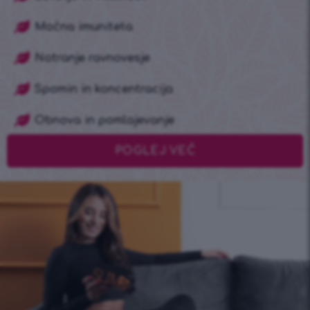
Močna imuniteta
Notranje ravnovesje
Spomin in koncentracija
Obnova in pomlajevanje
POGLEJ VEČ