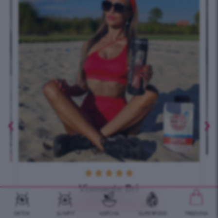





Vismante Bri
Verified customer
DETOX
SLIMFIT
MATCHA
SUPERFOOD
TRGOVINA