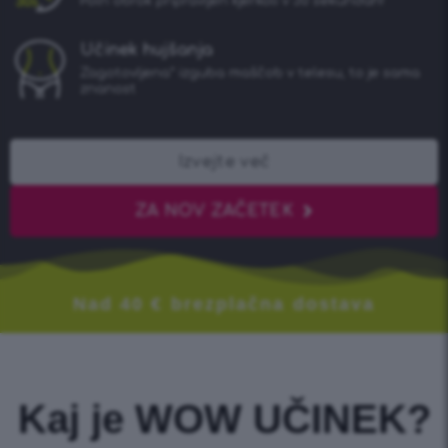
Poln obrok pripravljen kjerkoli v 30 sekundah!
Učinek hujšanja
Zagotovljena* izguba maščob v telesu, to je sama
znanost
Izvejte več
ZA NOV ZAČETEK
Nad 40 € brezplačna dostava
Kaj je WOW UČINEK?