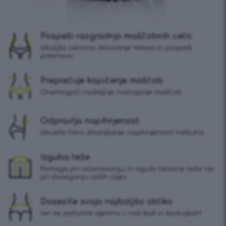
Pospeši razgradnjo maščobnih celic
Izboljša celotno delovanje telesa in pospeši
presnovo.
Preprečuje kopičenje maščob
Onemogoči nadaljnje nastajanje maščob.
Odpravlja napihnjenost
Izkusite hitro zmanjšanje napihnjenosti trebuha
Izguba teže
Pomaga pri uravnavanju; in izgubi telesne teže ter
pri doseganju vaših ciljev
Dosezite svojo najboljšo obliko
ter se počutite izjemno v vaši koži in kavbojkah!