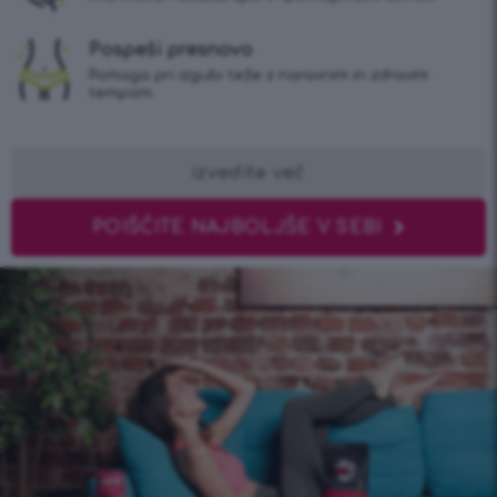
Pospeši presnovo
Pomaga pri izgubi teže z naravnim in zdravim
tempom.
izvedite več
POIŠČITE NAJBOLJŠE V SEBI