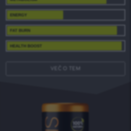
ENERGY
FAT BURN
HEALTH BOOST
VEČ O TEM