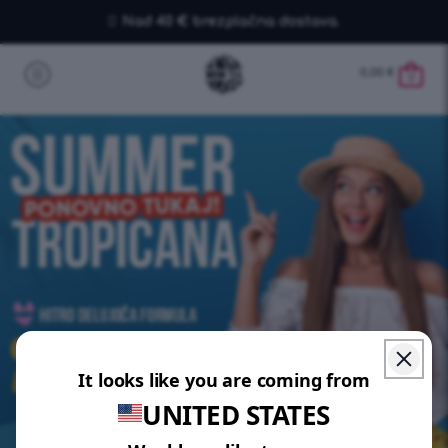
Nad 40 € brezplačna dostava.
0,00
€
0