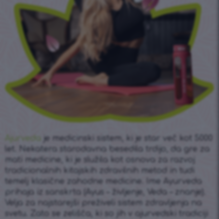
Ajurveda
je medicinski sistem, ki je star več kot 5000
let. Nekatera starodavna besedila trdijo, da gre za
mati medicine, ki je služila kot osnova za razvoj
tradicionalnih kitajskih zdravilnih metod in tudi
temelj klasične zahodne medicine. Ime Ayurveda
prihaja iz sanskrta (Ayus – življenje, Veda – znanje).
Velja za najstarejši preživeli sistem zdravljenja na
svetu. Zato se zelišča, ki so jih v ajurvedski tradiciji