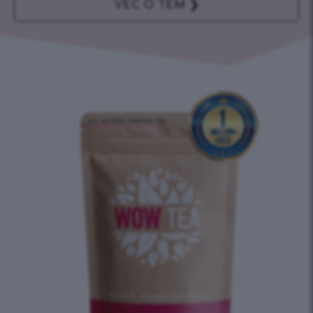
VEČ O TEM ❯