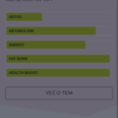
DETOX
METABOLISM
ENERGY
FAT BURN
HEALTH BOOST
VEČ O TEM