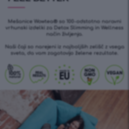
Mešanice Wowtea® so 100-odstotno naravni
vrhunski izdelki za Detox Slimming in Wellness
način življenja.
Naši čaji so narejeni iz najboljših zelišč z vsega
sveta, da vam zagotovijo želene rezultate.