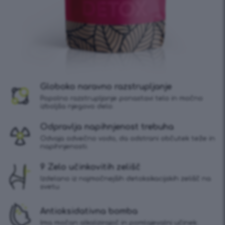
Globoko naravno razstrupljanje
Popolno razstrupljanje ponastavi telo in močno
izboljša njegovo delo.
Odpravlja napihnjenost trebuha
Odvaja odvečno vodo, da odstrani občutek teže in
napihnjenosti.
9 Zelo učinkovitih zelišč
Izdelano iz najmočnejših detoksikacijskih zelišč na
svetu.
Antioksidativna bomba
Ima močan alkalizirajoč in pomlajevalni učinek.