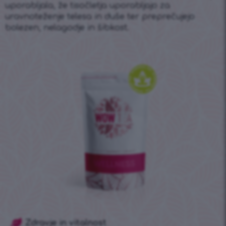
uporabljala, že tisočletja uporabljajo za
uravnoteženje telesa in duše ter preprečujejo
bolezen, nelagodje in šibkost.
Zdravje in vitalnost