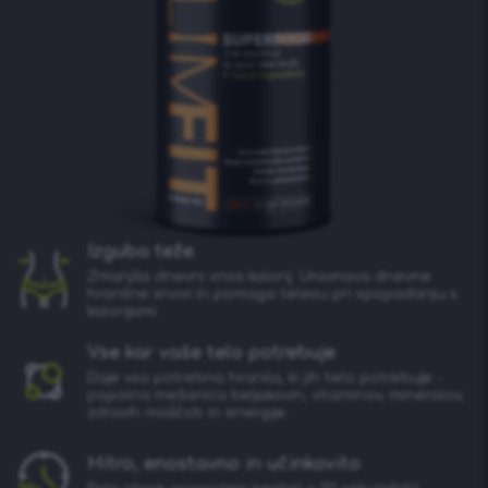
Izguba teže
Zmanjša dnevni vnos kalorij. Uravnava dnevne
hranilne snovi in pomaga telesu pri spopadanju s
kalorijami.
Vse kar vaše telo potrebuje
Daje vsa potrebna hranila, ki jih telo potrebuje -
popolna mešanica beljakovin, vitaminov, mineralov,
zdravih maščob in energije.
Hitro, enostavno in učinkovito