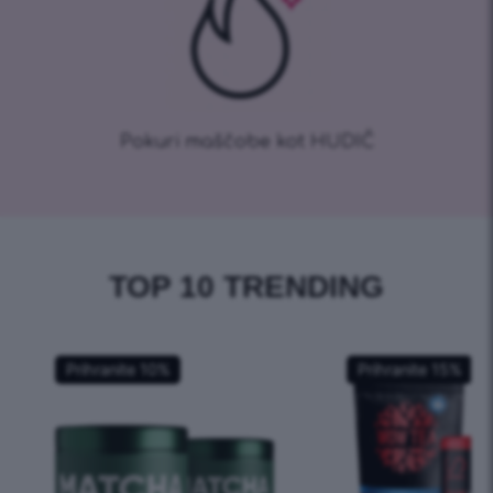
Pokuri maščobe kot HUDIČ
TOP 10 TRENDING
Prihranite
10
%
Prihranite
15
%