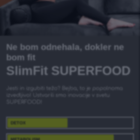
Ne bom odnehala, dokler ne
bom fit
SlimFit SUPERFOOD
Jesti in izgubiti težo? Bejba, to je popolnoma
izvedljivo! Ustvarili smo inovacije v svetu
SUPERFOOD!
DETOX
METABOLISM