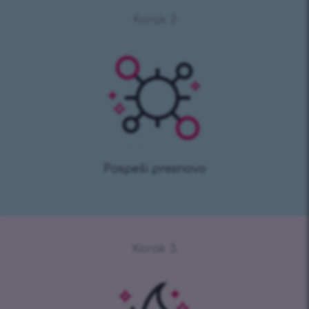
Korak 2
Pospeši presnovo
Korak 3