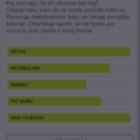
Kaj počnejo, če jih uživamo kot čaj?
Očistijo telo, tako da se boste počutili odlično,
Povečajo metabolizem, tako da hitreje porablja
kalorije. Zmanjšajo apetit, da se boste po
naravni poti nasitili z manj hrane.
DETOX
METABOLISM
ENERGY
FAT BURN
HEALTH BOOST