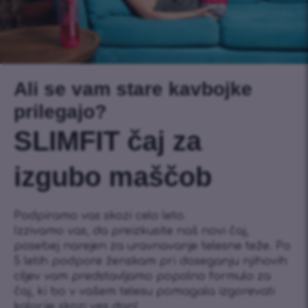
Ali se vam stare kavbojke
prilegajo?
SLIMFIT čaj za
izgubo maščob
Podpiramo vas skozi celo leto.
Izzivamo vas, da preizkusite naš novi čaj,
posebej narejen za uravnavanje telesne teže. Po
5 letih podpore ženskam pri doseganju njihovih
ciljev vam predstavljamo popolno formulo za
čaj, ki bo v vašem telesu pomagala izgorevati
kalorije skozi ves dan!