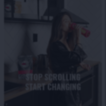
STOP SCROLLING
START CHANGING