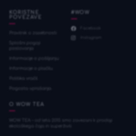
KORISTNE
#WOW
POVEZAVE
Facebook
Pravilnik o zasebnosti
Instagram
Splošni pogoji
poslovanja
Informacije o pošiljanju
Informacije o plačilu
Politika vračil
Pogosta vprašanja
O WOW TEA
WOW TEA – od leta 2015 smo zavezani k prodaji
ekološkega čaja in superživili