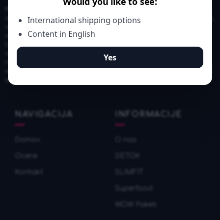
Rezultati se lahko razlikujejo: Vzroki prekomerne telesne teže
ali debelosti se razlikujejo od osebe do osebe. Ne glede na to,
ali so genetski ali pa zaradi človeških navad, je treba
opozoriti, da je vnos hrane, stopnja metabolizma in stopnja
telesne aktivnosti ter fizični napor razlikujejo od osebe do
osebe. To pomeni, da se tudi rezultati pri izgubi teže
razlikujejo od osebe do osebe. Nobenega posameznega
rezultata ne bi smeli obravnavati kot tipičnega. Vse sestavine
so pridobljene iz naravnih virov.
NAVIGACIJA
INFORMACIJE
Domov
O nas
Ocene
DETOX
Kontakt
SLIMFIT
Superfood
WOW Paketi