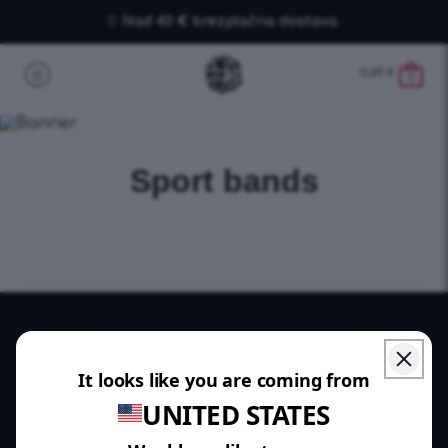
Nad 40 € brezplačna dostava.
0,00
€
0
Sport bands