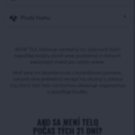
Plody hlohu
WOW TEA Detox je vyrobený zo vzácnych bylín
najvyššej kvality, ktoré sme pozbierali z rôznych
exotických miest po celom svete.
Keď sme ich skombinovali v konkrétnom pomere,
vytvorili sme jedinečný recept na chutný a zdravý
čaj, ktorý čistí telo od toxínov, alkalizuje organizmus
a splošťuje bruško.
AKO SA MENÍ TELO
POČAS TÝCH 21 DNÍ?