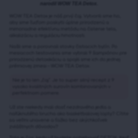
narodil WOW TEA Detox.
WOW TEA Detox je náš prvý čaj. Vytvorili sme ho,
aby sme ľuďom poskytli úplne prirodzenú a
mimoriadne efektívnu metódu na čistenie tela,
alkalizáciu a reguláciu hmotnosti.
Našli sme a porovnali stovky čistiacich bylín. Po
mesiacoch testovania sme vybrali 9 šampiónov pre
prirodzenú detoxikáciu a spojili sme ich do jednej
prémiovej zmesi – WOW TEA Detox.
Nie je to len „čaj“. Je to super silný recept z 9
vysoko kvalitných surovín kombinovaných v
perfektnom pomere.
Už ste niekedy mali dosť nezdravého jedla a
nafúknutého brucha ako basketbalovej lopty? Cítite
sa veľmi unavene a ťažko bez akýchkoľvek
zvláštnych dôvodov?
Toto je čas, kedy už budete potrebovať DETOX. Keď