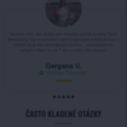
Neverila som, ako rýchlo som dosiahla ploché bruško! Tento
detoxikačný čaj mi pomohol zvýšiť fungovanie metabolizmus a
vyčistiť moje telo od strašných toxínov – jednoducho ho
milujem! Pijem ho už 7 dní a určite cítim zmenu!
Gergana V.
Verified Customer





ČASTO KLADENÉ OTÁZKY