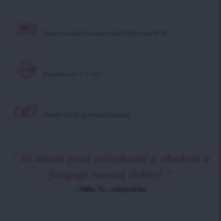
Doprava zdarma pre objednávky nad 40 €!
Doprava do 1 - 2 dní!
Platíte iba pri prevzatí zásielky!
"30 minút pred raňajkami a obedom a
funguje naozaj dobre! "
- Júlia. G., zákazníčka