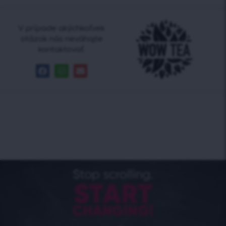
V prípade akýchkoľvek
otázok nás neváhajte
kontaktovať.