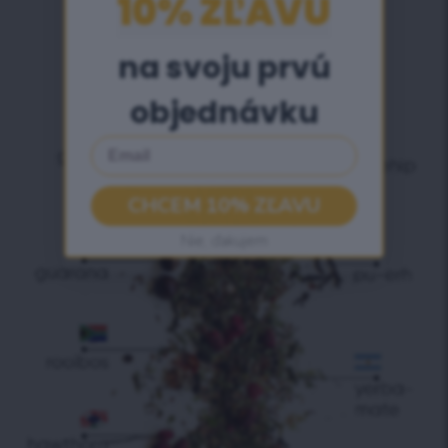
10% ZĽAVU​
na svoju prvú
objednávku
Email
CHCEM 10% ZĽAVU
Nie, ďakujem