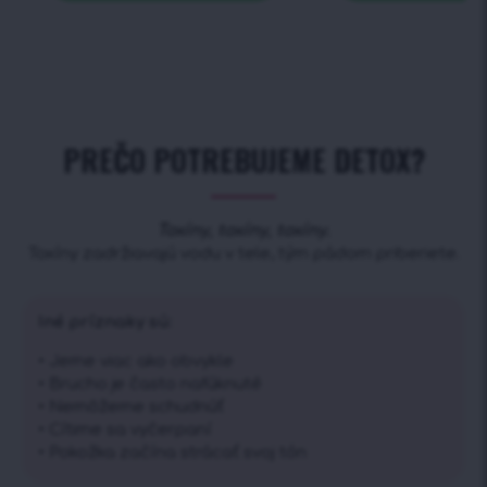
PREČO POTREBUJEME DETOX?
Toxíny, toxíny, toxíny.
Toxíny zadržiavajú vodu v tele, tým pádom priberiete.
Iné príznaky sú:
• Jeme viac ako obvykle
• Brucho je často nafúknuté
• Nemôžeme schudnúť
• Cítime sa vyčerpaní
• Pokožka začína strácať svoj tón