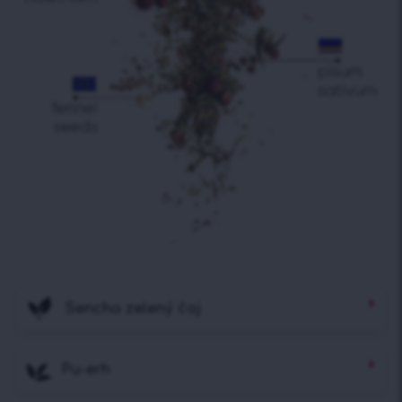
Sencha zelený čaj
Pu-erh