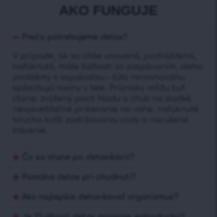
AKO FUNGUJE
Prečo potrebujeme detox?
V prípade, ak sa cítite unavená, podráždená,
nafúknutá, máte ťažkosti so zaspávaním, alebo
problémy s ospalosťou – túto nerovnováhu
spôsobujú toxíny v tele. Príznaky môžu byť
rôzne: zvýšený pocit hladu a chuti na sladké,
nevysvetliteľné priberanie na váhe, nafúknuté
brucho kvôli zadržiavaniu vody a narušené
trávenie.
Čo sa stane po detoxikácii?
Pomáha detox pri chudnutí?
Ako najlepšie detoxikovať organizmus?
Je 21-dňový detox program jednoduchý?