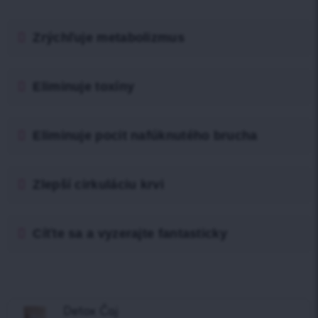
Zrýchľuje metabolizmus
Eliminuje toxíny
Eliminuje pocit nafúknutého brucha
Zlepší cirkuláciu krvi
Cíťte sa a vyzerajte fantasticky
Detox Čaj