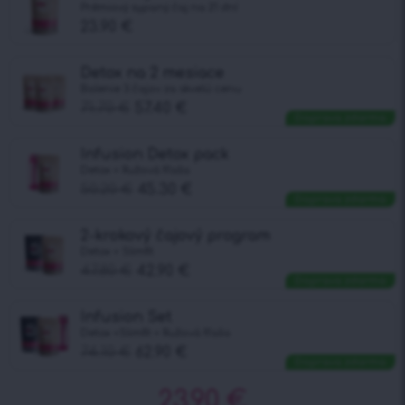
Prémiový sypaný čaj na 21 dní
23.90
€
Detox na 2 mesiace
Balenie 3 čajov za skvelú cenu
71.70
€
57.40
€
Doprava zdarma
Infusion Detox pack
Detox + Ružová fľaša
50.20
€
45.30
€
Doprava zdarma
2-krokový čajový program
Detox + Slimfit
47.80
€
42.90
€
Doprava zdarma
Infusion Set
Detox +Slimfit + Ružová fľaša
74.10
€
62.90
€
Doprava zdarma
23.90
€