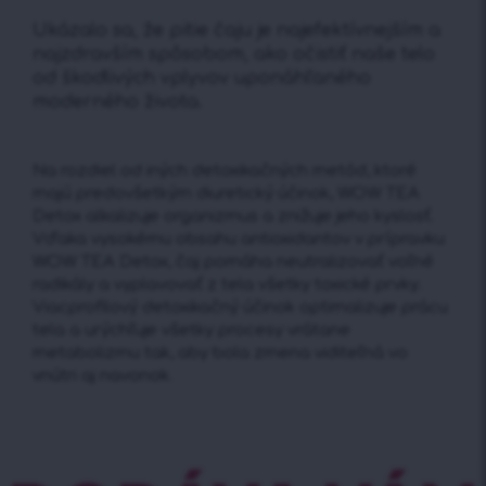
Ukázalo sa, že pitie čaju je najefektívnejším a
najzdravším spôsobom, ako očistiť naše telo
od škodlivých vplyvov uponáhľaného
moderného života.
Na rozdiel od iných detoxikačných metód, ktoré
majú predovšetkým diuretický účinok, WOW TEA
Detox alkalizuje organizmus a znižuje jeho kyslosť.
Vďaka vysokému obsahu antioxidantov v prípravku
WOW TEA Detox, čaj pomáha neutralizovať voľné
radikály a vyplavovať z tela všetky toxické prvky.
Viacprofilový detoxikačný účinok optimalizuje prácu
tela a urýchľuje všetky procesy vrátane
metabolizmu tak, aby bola zmena viditeľná vo
vnútri aj navonok.