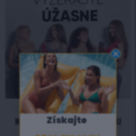
Získajte
​
NAJLEPŠIE BYLINKY NA RÝCHLU
DETOXIKÁCIU V JEDNEJ ZMESI