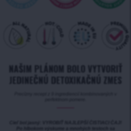
NAŠIM PLÁNOM BOLO VYTVORIŤ
JEDINEČNÚ DETOXIKAČNÚ ZMES
Precízny recept z 9 ingrediencií kombinovaných v
perfektnom pomere.
Cieľ bol jasný: VYROBIŤ NAJLEPŠÍ ČISTIACI ČAJ!
Po hlbokom výskume a mnohých testoch sa