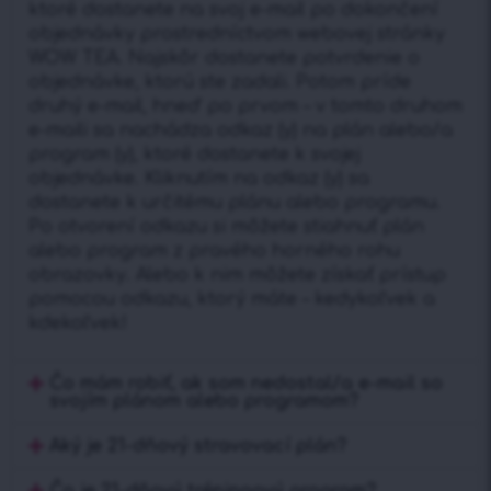
ktoré dostanete na svoj e-mail po dokončení
objednávky prostredníctvom webovej stránky
WOW TEA. Najskôr dostanete potvrdenie o
objednávke, ktorú ste zadali. Potom príde
druhý e-mail, hneď po prvom – v tomto druhom
e-maili sa nachádza odkaz (y) na plán alebo/a
program (y), ktoré dostanete k svojej
objednávke. Kliknutím na odkaz (y) sa
dostanete k určitému plánu alebo programu.
Po otvorení odkazu si môžete stiahnuť plán
alebo program z pravého horného rohu
obrazovky. Alebo k nim môžete získať prístup
pomocou odkazu, ktorý máte – kedykoľvek a
kdekoľvek!
Čo mám robiť, ak som nedostal/a e-mail so
svojím plánom alebo programom?
Aký je 21-dňový stravovací plán?
Čo je 21-dňový tréningový program?