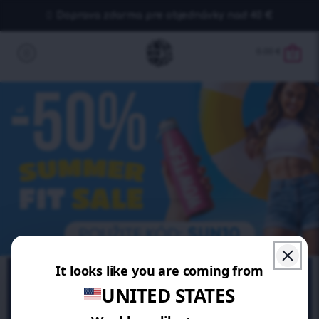
Doprava zdarma pre objednávky nad 40 €
0.00
€
0