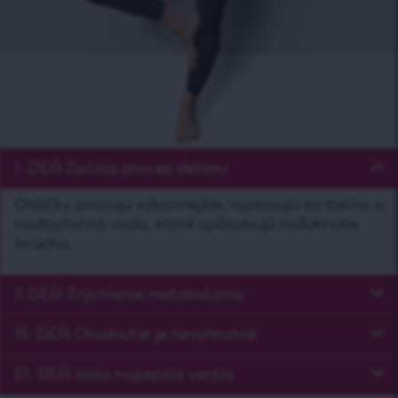
1. DEŇ Začína proces detoxu
Obličky pracujú výkonnejšie, vyplavujú sa toxíny a
nadbytočná voda, ktoré spôsobujú nafúknutie
brucha.
7. DEŇ Zrýchlenie metabolizmu
15. DEŇ Chudnutie je nevyhnutné
21. DEŇ Vaša najlepšia verzia