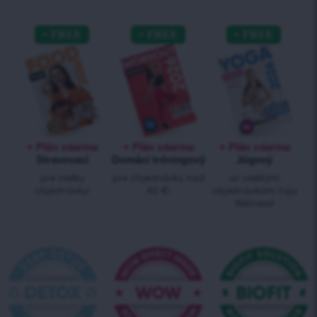
+ Plán zdarma
+ Plán zdarma
+ Plán zdarma
Stravovací
Domáci tréningový
Jógový
pre všetky
pre objednávky nad
so všetkými
objednávky!
40 €!
objednávkami čaju
Wellness!