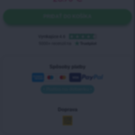
PRIDAŤ DO KOŠÍKA
Spôsoby platby
• Platba na dobierku •
Doprava