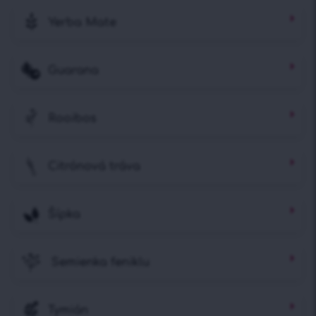
Yerba Mate
Guarana
Rooibos
Citrónová tráva
Šípka
Semienka feniklu
Tymián