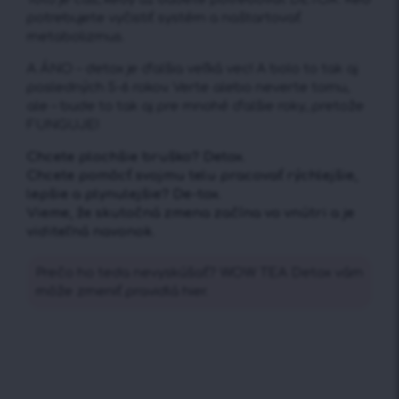
potrebujete vyčistiť systém a naštartovať
metabolizmus.
A ÁNO – detox je ďalšia veľká vec! A bolo to tak aj
posledných 5-6 rokov. Verte alebo neverte tomu,
ale – bude to tak aj pre mnohé ďalšie roky, pretože
FUNGUJE!
Chcete plochšie bruško? Detox.
Chcete pomôcť svojmu telu pracovať rýchlejšie,
lepšie a plynulejšie? De-tox.
Vieme, že skutočná zmena začína vo vnútri a je
viditeľná navonok.
Prečo ho teda nevyskúšať? WOW TEA Detox vám
môže zmeniť pravidlá hier.