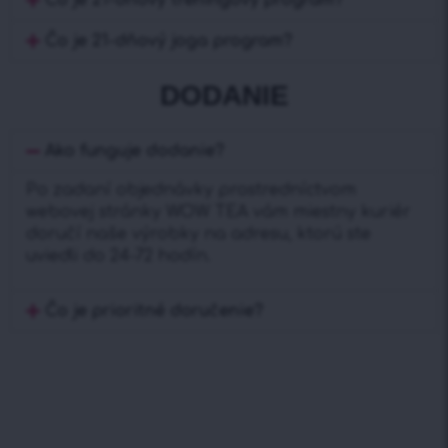
Čo je 21-dňový joga program?
DODANIE
Ako funguje dodanie?
Po zadaní objednávky prostredníctvom
webovej stránky WOW TEA vám miestny kuriér
doručí naše výrobky na adresu, ktorú ste
uviedli do 24-72 hodín.
Čo je prioritné doručenie?