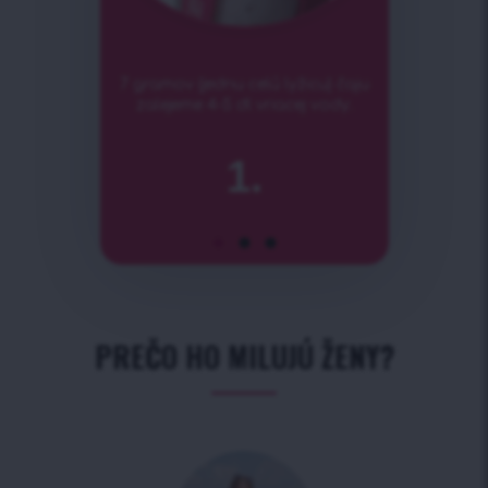
7 gramov (jednu celú lyžicu) čaju
zalejeme 4-5 dl vriacej vody.
1.
PREČO HO MILUJÚ ŽENY?