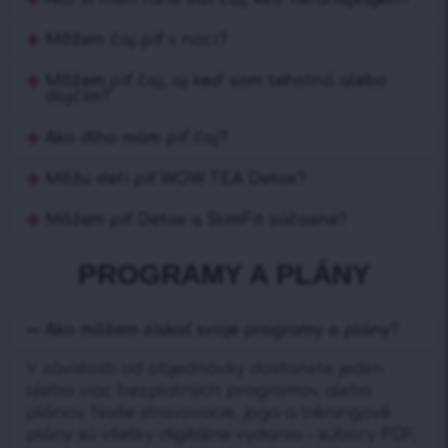
Môžem čaj piť v noci?
Môžem piť čaj, aj keď som tehotná alebo
dojčím?
Ako dlho mám piť čaj?
Môžu deti piť WOW TEA Detox?
Môžem piť Detox a SlimFit súčasne?
PROGRAMY A PLÁNY
Ako môžem získať svoje programy a plány?
V závislosti od objednávky dostanete jeden
alebo viac bezplatných programov alebo
plánov. Naše stravovacie, joga a tréningové
plány sú všetky digitálne vydania – súbory PDF,