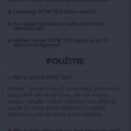
Obsahuje WOW TEA Detox kofeín?
Sú nejaké nežiadúce/vedľajšie účinky
detoxikácie?
Môžem užívať WOW TEA Detox aj po 21-
dňovom programe?
POUŽITIE
Ako pripraviť WOW TEA?
Zalejte 7 gramov čaju (1 zarovnanú polievkovú
lyžicu) 400-500 ml horúcou, ale nie vriacou
vodou. Lúhujte 7 minút. Polovicu čaju (250 ml)
vypite 30 minút pred raňajkami a zvyšnú
polovicu vypite 30 minút pred obedom.
Ako si mám ráno dať čaj, keď neraňajkujem?