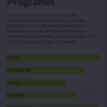
Programm
Optimal natürliche Formel aus 100%
natürlichen Inhaltsstoffen für maximale
Ergebnisse. Dein Stoffwechsel wird sich
beschleunigen, deine Körperfunktionen
werden sich verbessern, überschüssiges Fett
wird im Laufe des Tages schmelzen.
DETOX
METABOLISM
ENERGY
FAT BURN