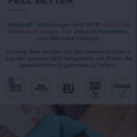
FEEL BETTER
Wowtea® - Mischungen sind 100 %
natürliche
Premium-Produkte.
Für Detox-Schlankheits-
und Wellness-Lifestyle.
Unsere Tees werden mit den besten Kräutern
aus der ganzen Welt hergestellt, um Ihnen die
gewünschten Ergebnisse zu liefern.