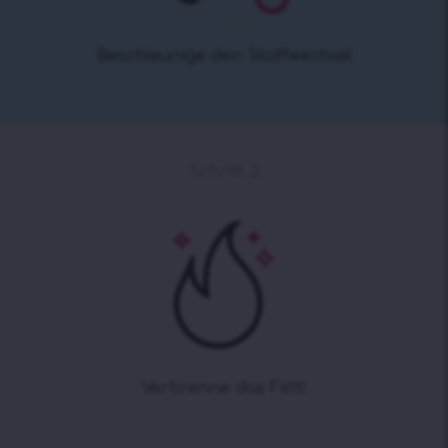
Beschleunige den Stoffwechsel
Schritt 3
Verbrenne das Fett!