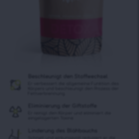
Beschleunigt den Stoffwechsel
Er verbessert die allgemeine Funktion des
Körpers und beschleunigt den Prozess der
Fettverbrennung.
Eliminierung der Giftstoffe
Er reinigt den Körper und eliminiert die
eingelagerten Toxine
Linderung des Blähbauchs
Schnell und wirkungsvoll reduziert er die