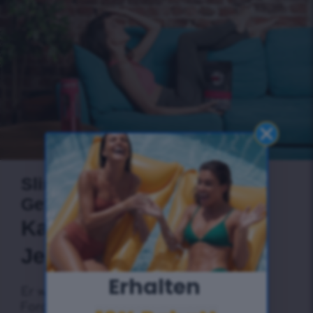
SlimFit, der Tee für
Gewichtsverlust.
Kannst du deine alten
Jeans anziehen?
Erhalten ​
Er wird das ganze Jahr über bei dir sein.
Fordere deinen Körper mit unserer