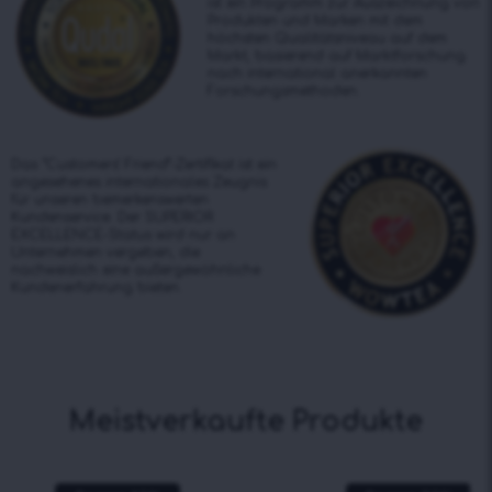
ist ein Programm zur Auszeichnung von
Produkten und Marken mit dem
höchsten Qualitätsniveau auf dem
Markt, basierend auf Marktforschung
nach international anerkannten
Forschungsmethoden.
Das “Customers’ Friend”-Zertifikat ist ein
angesehenes internationales Zeugnis
für unseren bemerkenswerten
Kundenservice. Der SUPERIOR
EXCELLENCE-Status wird nur an
Unternehmen vergeben, die
nachweislich eine außergewöhnliche
Kundenerfahrung bieten.
Meistverkaufte Produkte