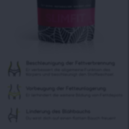
Beschleunigung der Fettverbrennung
Er verbessert die allgemeine Funktion des
Körpers und beschleunigt den Stoffwechsel.
Vorbeugung der Fetteunlagerung
Er lerhindert die weitere Bildung von Fettdepots
Linderung des Blähbauchs
Du wirst dich auf einen flatten Bauch freuen!