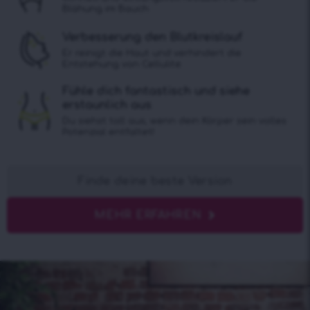
Blähung im Bauch
Verbesserung den Blutkreislauf
Er reinigt die Haut und verhindert die
Entstehung von Cellulite
Fühle dich fantastisch und siehe
erstaunlich aus
Du siehst toll aus, wenn dein Körper sein volles
Potenzial entfaltet!
Finde deine beste Version
MEHR ERFAHREN