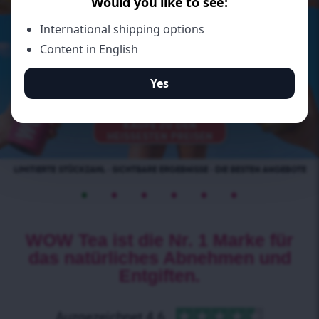
•
•
•
•
•
•
WOW Tea ist die Nr. 1 Marke für
das natürliches Abnehmen und
Entgiften.