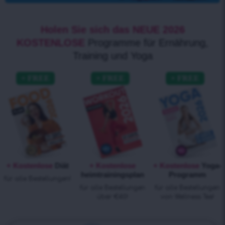
Holen Sie sich das NEUE 2026
KOSTENLOSE
Programme für Ernährung,
Training und Yoga
+ Kostenlose
Diät
+ Kostenlose
+ Kostenlose
Yoga-
heimtrainingsplan
Programm
für alle Bestellungen!
für alle Bestellungen
für alle Bestellungen
über €40!
von Wellness Tee!