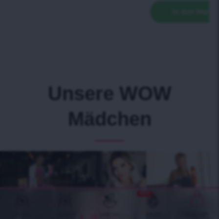
In den Waren
Unsere WOW
Mädchen
NEW
DETOX
SLIMFIT
MATCHA
DROPS
GESCHÄFT