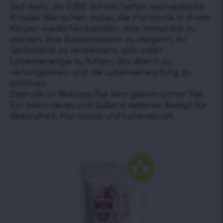
Seit mehr als 5.000 Jahren helfen ayurvedische
Kräuter Menschen dabei, die Harmonie in ihrem
Körper wiederherzustellen, ihre Immunität zu
stärken, ihre Konzentration zu steigern, ihr
Gedächtnis zu verbessern, sich voller
Lebensenergie zu fühlen, das Altern zu
verlangsamen und die Lebenserwartung zu
erhöhen.
Deshalb ist Wellness-Tee kein gewöhnlicher Tee.
Ein besonderes und äußerst seltenes Rezept für
Gesundheit, Harmonie und Lebenskraft.