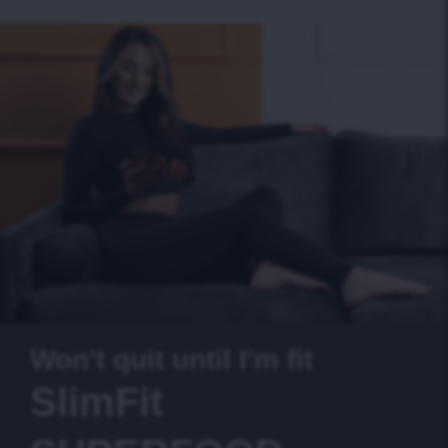
Won't quit until I'm fit
SlimFit