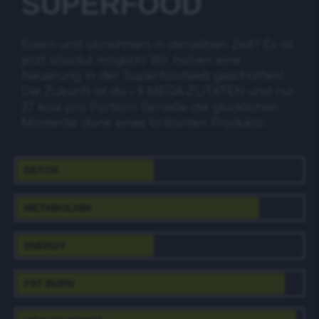
SUPERFOOD
Essen und abnehmen in derselben Zeit? Es ist
jetzt absolut möglich! Wir haben eine
Neuerung in der Superfoodwelt geschaffen!
Die Zukunft ist da – 9 MEGA-ZUTATEN und nur
27 kcal pro Portion! Genieße die glücklichen
Momente dank eines brillanten Produkts.
DETOX
METABOLISM
ENERGY
FAT BURN