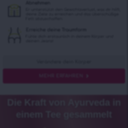
Abnehmen
Er unterstützt den Gewichtsverlust, was dir hilft,
deine Ziele zu erreichen und das überschüßige
Fett abzuschaffen.
Erreiche deine Traumform
Fühle dich erstaunlich in deinem Körper und
deinen Jeans!
Verändere dein Körper
MEHR ERFAHREN
Die Kraft von Ayurveda in
einem Tee gesammelt