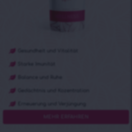
Gesundheit und Vitalität
Starke Imunität
Balance und Ruhe
Gedächtnis und Kozentration
Erneuerung und Verjüngung
MEHR ERFAHREN