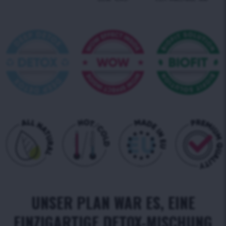
UNSER PLAN WAR ES, EINE
EINZIGARTIGE DETOX-MISCHUNG