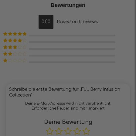
Bewertungen
0.00
Based on 0 reviews
Bewertet mit
5
von 5
Bewertet
mit
4
von
Bewertet
5
mit
3
Bewertet
von 5
mit
2
Bewertet
von
mit
5
1
von
5
Schreibe die erste Bewertung für „Full Berry Infusion
Collection“
Deine E-Mail-Adresse wird nicht veröffentlicht.
Erforderliche Felder sind mit
*
markiert
Deine Bewertung