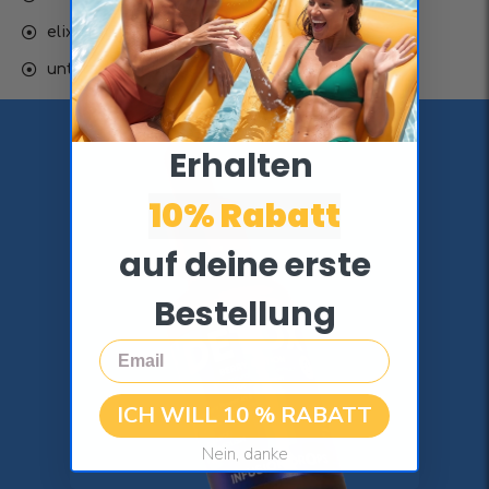
elixier für jugend & langlebigkeit
unterstützt eine gesunde verdauung
Erhalten ​
10% Rabatt
auf deine erste
Bestellung
Email
ICH WILL 10 % RABATT
Nein, danke