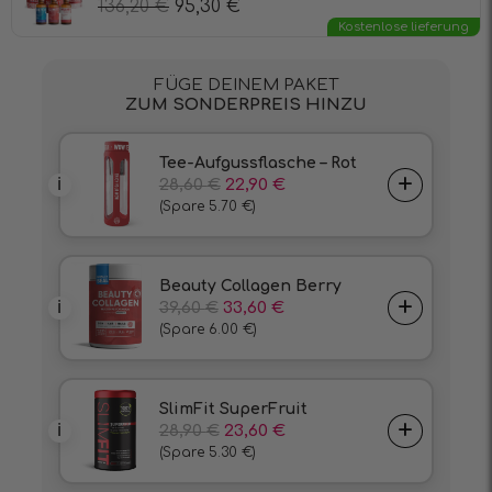
136,20
€
95,30
€
Kostenlose lieferung