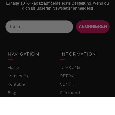
Erhalte 10 % Rabatt auf deine erste Bestellung, wenn du
dich für unseren Newsletter anmeldest!
Email
ABONNIEREN
NAVIGATION
INFORMATION
Home
ÜBER UNS
Meinungen
DETOX
Kontakte
SLIMFIT
Blog
Superfood
Seitenverzeichnis
WOW Pakete
Partnerschaft