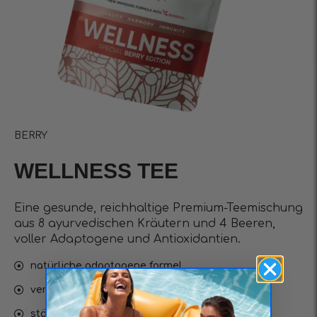
BERRY
WELLNESS TEE
Eine gesunde, reichhaltige Premium-Teemischung
aus 8 ayurvedischen Kräutern und 4 Beeren,
voller Adaptogene und Antioxidantien.
natürliche adaptogene formel
verbessert vitalität und gleichgewicht
stärkt die immunität