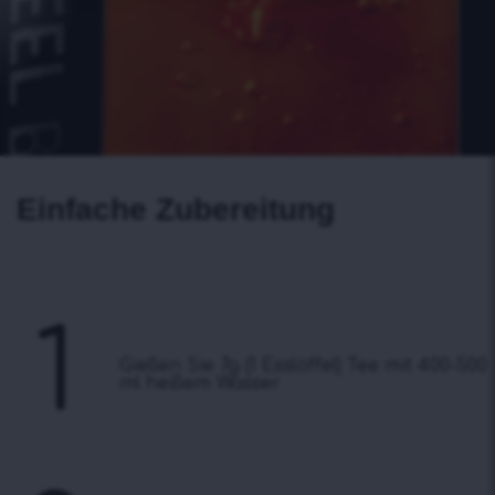
Einfache Zubereitung
1
Gießen Sie 7g (1 Esslöffel) Tee mit 400-500
ml heißem Wasser