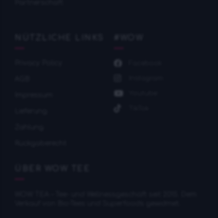
Partnerschaft
NÜTZLICHE LINKS
#WOW
Privacy Policy
Facebook
Instagram
AGB
Youtube
Impressum
TikTok
Lieferung
Zahlung
Rückgaberecht
ÜBER WOW TEE
WOW TEA – Tee- und Wellnessgeschäft seit 2015. Dem
Verkauf von Bio-Tees und Superfoods gewidmet.