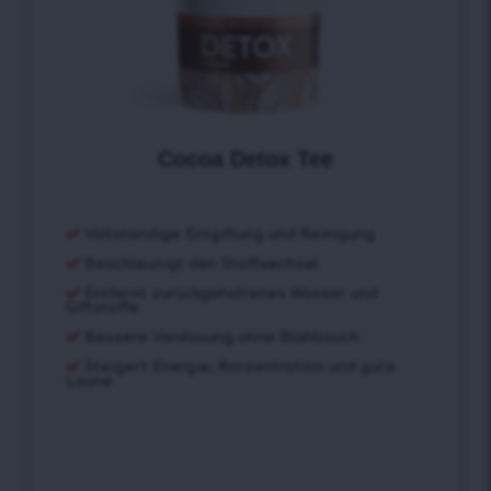
Cocoa Detox Tee
Vollständige Entgiftung und Reinigung
Beschleunigt den Stoffwechsel
Entfernt zurückgehaltenes Wasser und
Giftstoffe
Bessere Verdauung ohne Blähbauch
Steigert Energie, Konzentration und gute
Laune