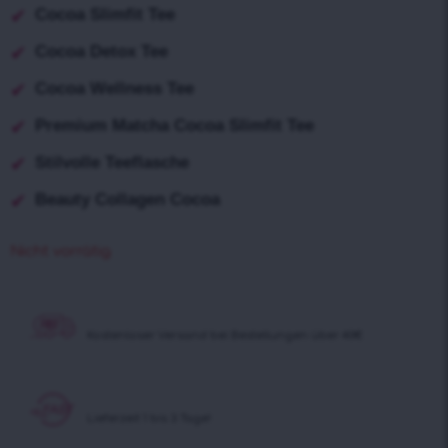
Cocoa Slimfit Tee
Cocoa Detox Tee
Cocoa Wellness Tee
Premium Matcha Cocoa Slimfit Tee
Stilvolle Teeflasche
Beauty Collagen Cocoa
Nicht vorrätig
Kostenloser Versand
bei Bestellungen über 40€
Lieferzeit 1 bis 3 Tage!