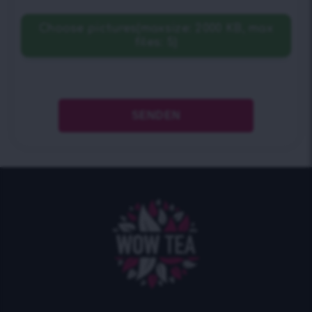
Choose pictures(maxsize: 2000 KB, max
files: 5)