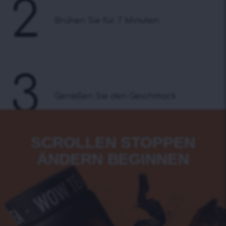
2
Brühen Sie für 7 Minuten
3
Genießen Sie den Geschmack
SCROLLEN STOPPEN
ÄNDERN BEGINNEN