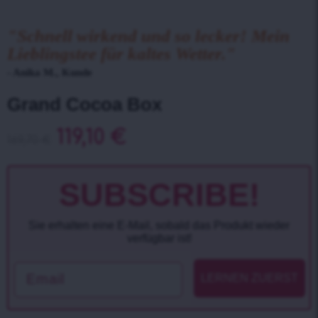
"Schnell wirkend und so lecker! Mein
Lieblingstee für kaltes Wetter."
- Anika M., Kunde
Grand Cocoa Box
119,10
€
169,70
€
SUBSCRIBE!
Sie erhalten eine E-Mail, sobald das Produkt wieder
verfügbar ist!
Email
LERNEN ZUERST