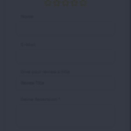
Name
E-Mail
Give your review a title
Deine Rezension
*