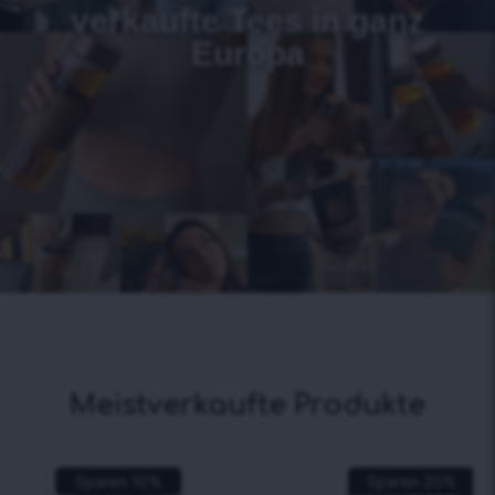
verkaufte Tees in ganz
Europa
Meistverkaufte Produkte
Sparen
10
%
Sparen
20
%