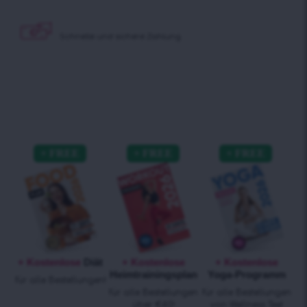
Schnelle und sichere Zahlung
+ Kostenlose
Diät
+ Kostenlose
+ Kostenlose
Heimtrainingsplan
Yoga-Programm
für alle Bestellungen!
für alle Bestellungen
für alle Bestellungen
über €40!
von Wellness Tee!