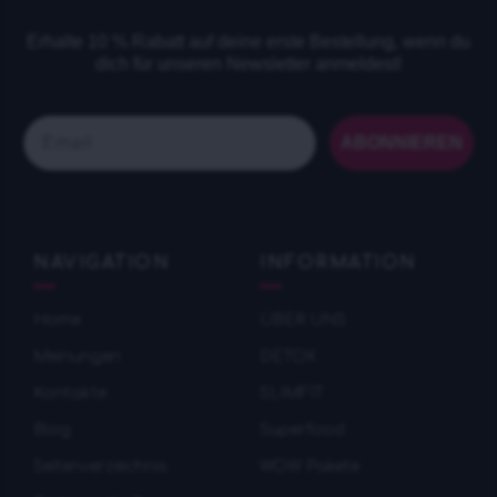
Erhalte 10 % Rabatt auf deine erste Bestellung, wenn du
dich für unseren Newsletter anmeldest!
Email
ABONNIEREN
NAVIGATION
INFORMATION
Home
ÜBER UNS
Meinungen
DETOX
Kontakte
SLIMFIT
Blog
Superfood
Seitenverzeichnis
WOW Pakete