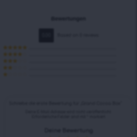
Bewertungen
0.00
Based on 0 reviews
Bewertet mit
5
von 5
Bewertet
mit
4
von
Bewertet
5
mit
3
Bewertet
von 5
mit
2
Bewertet
von
mit
5
1
von
5
Schreibe die erste Bewertung für „Grand Cocoa Box“
Deine E-Mail-Adresse wird nicht veröffentlicht.
Erforderliche Felder sind mit
*
markiert
Deine Bewertung