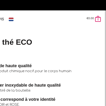
€
0.00
VIS
0
e thé ECO
 de haute qualité
oduit chimique nocif pour le corps humain
ier inoxydable de haute qualité
iré de la bouteille.
correspond à votre identité
OIR et ROSE.