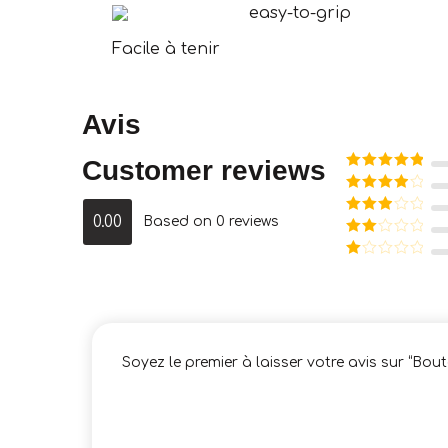
Facile à tenir
Avis
Customer reviews
Note
5
sur
5
Note
4
sur 5
0.00
Based on 0 reviews
Note
3
sur 5
Note
2
Note
sur
1
5
sur
5
Soyez le premier à laisser votre avis sur “Bout