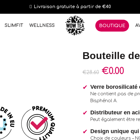
Livraison gratuite à partir de €40
SLIMFIT
WELLNESS
A
BOUTIQUE
Bouteille d
€
0.00
€
28.60
Verre borosilicaté
Ne contient pas de pr
Bisphénol A.
Distributeur en ac
Peut également être ret
Design unique qui 
Choix de couleurs – N