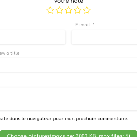
Votre note
E-mail
*
ew a title
site dans le navigateur pour mon prochain commentaire.
Choose pictures(maxsize: 2000 KB, max files: 5)