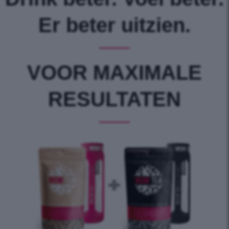
Er beter uitzien.
VOOR MAXIMALE
RESULTATEN