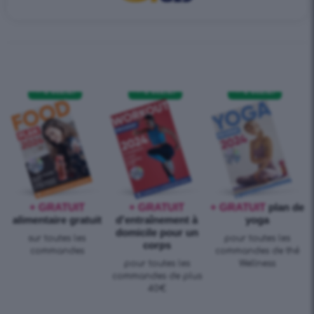
+ GRATUIT
+ GRATUIT
+ GRATUIT
plan de
alimentaire gratuit
d'entraînement à
yoga
domicile pour un
sur toutes les
pour toutes les
corps
commandes
commandes de thé
pour toutes les
Wellness
commandes de plus
40€