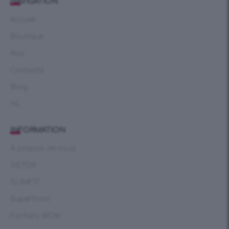
NAVIGATION
Accueil
Boutique
Avis
Contacts
Blog
NL
INFORMATION
À propos de nous
DETOX
SLIMFIT
Superfood
Forfaits WOW