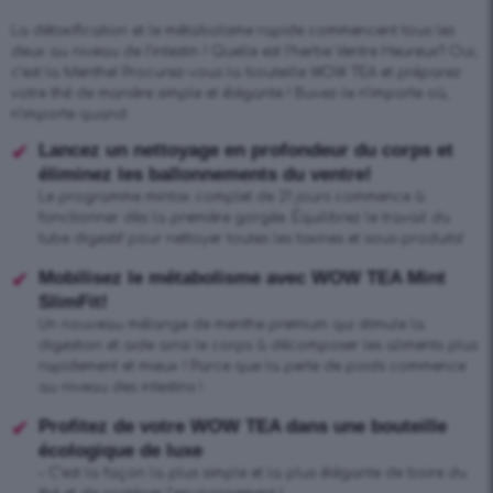
La détoxification et le métabolisme rapide commencent tous les
deux au niveau de l’intestin ! Quelle est l’herbe Ventre Heureux? Oui,
c’est la Menthe! Procurez-vous la bouteille WOW TEA et préparez
votre thé de manière simple et élégante ! Buvez-le n’importe où,
n’importe quand.
Lancez un nettoyage en profondeur du corps et
éliminez les ballonnements du ventre!
Le programme mintox complet de 21 jours commence à
fonctionner dès la première gorgée. Équilibrez le travail du
tube digestif pour nettoyer toutes les toxines et sous-produits!
Mobilisez le métabolisme avec WOW TEA Mint
SlimFit!
Un nouveau mélange de menthe premium qui stimule la
digestion et aide ainsi le corps à décomposer les aliments plus
rapidement et mieux ! Parce que la perte de poids commence
au niveau des intestins !
Profitez de votre WOW TEA dans une bouteille
écologique de luxe
– C’est la façon la plus simple et la plus élégante de boire du