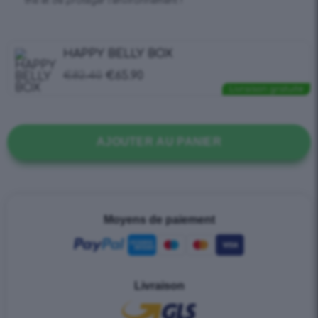
thé et de protéger l’environnement !
HAPPY BELLY BOX
€
82.40
€
65.90
Livraison gratuite
AJOUTER AU PANIER
Moyens de paiement
Livraison