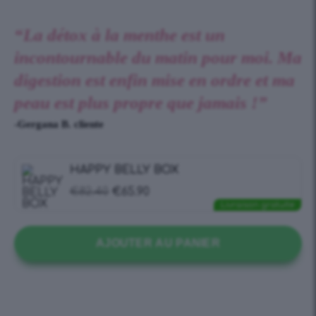
“La détox à la menthe est un
incontournable du matin pour moi. Ma
digestion est enfin mise en ordre et ma
peau est plus propre que jamais !”
-Gergana B. cliente
HAPPY BELLY BOX
€
82.40
€
65.90
Livraison gratuite
AJOUTER AU PANIER