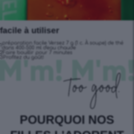
facile à utiliser
préparation facile Versez 7 g (1 c. À soupe) de thé
1
dans 400-500 ml d'eau chaude
2
Faire bouillir pour 7 minutes
3
Profitez du goût!
POURQUOI NOS