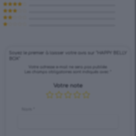
Note
5
sur
5
Note
4
sur 5
Note
3
sur 5
Note
2
Note
sur
1
5
sur
5
Soyez le premier à laisser votre avis sur “HAPPY BELLY
BOX”
Votre adresse e-mail ne sera pas publiée.
Les champs obligatoires sont indiqués avec
*
Votre note
Nom
*