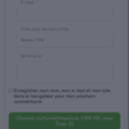
E-mail
*
Give your review a title
Votre avis
*
Enregistrer mon nom, mon e-mail et mon site
dans le navigateur pour mon prochain
commentaire.
Choose pictures(maxsize: 2000 KB, max
files: 5)