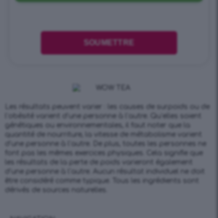
Les résultats peuvent varier : les causes de surpoids ou de
l’obésité varient d’une personne à l’autre. Qu’elles soient
génétiques ou environnementales, il faut noter que la
quantité de nourriture, la vitesse de métabolisme varient
d’une personne à l’autre. De plus, toutes les personnes ne
font pas les mêmes exercices physiques. Cela signifie que
les résultats de la perte de poids varieront également
d’une personne à l’autre. Aucun résultat individuel ne doit
être considéré comme typique. Tous les ingrédients sont
dérivés de sources naturelles.