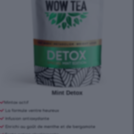
Mint Detox
Mintox actif
La formule ventre heureux
Infusion antioxydante
Enrichi au goût de menthe et de bergamote