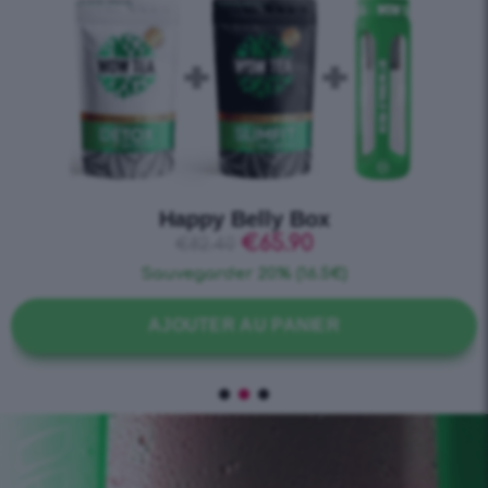
Fresh Start Pack
€
46.90
€
55.50
Sauvegarder 15% (8.6€)
AJOUTER AU PANIER