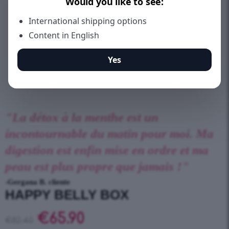
"La détox à la menthe est un
incontournable du matin pour moi. Ma
digestion est enfin mise en ordre et ma
peau est plus propre que jamais !"
-Gergana B. cliente
HAPPY BELLY BOX
€
65.90
€
82.40