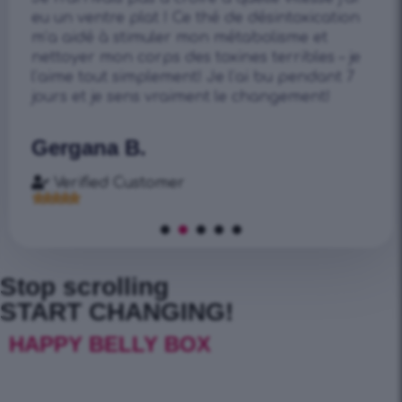
eu un ventre plat ! Ce thé de désintoxication
m’a aidé à stimuler mon métabolisme et
nettoyer mon corps des toxines terribles – je
l’aime tout simplement! Je l’ai bu pendant 7
jours et je sens vraiment le changement!
Gergana B.
Verified Customer





Stop scrolling
START CHANGING!
HAPPY BELLY BOX