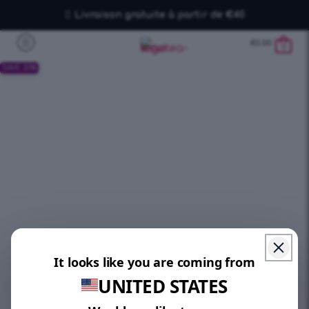
Livraison gratuite à partir de €40
€
0.00
0
SAVE 20%